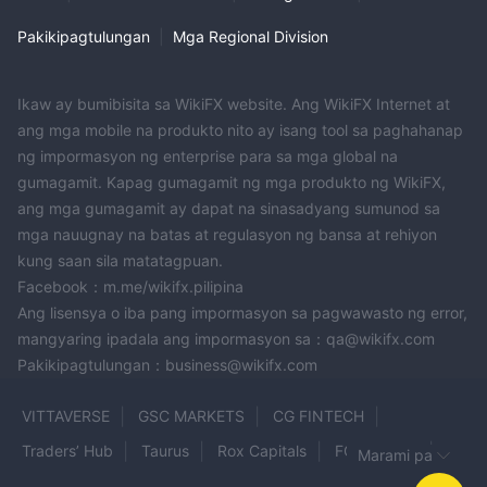
ng VOYAGE CAPITAL upang magtanong tungkol sa kanilang
Pakikipagtulungan
|
Mga Regional Division
mga uri ng account at anumang mga potensyal na perk o
benepisyo na inaalok. Mahalagang magsaliksik at maghambing
ng iba't ibang uri ng account bago piliin ang pinakamahusay
Ikaw ay bumibisita sa WikiFX website. Ang WikiFX Internet at
para sa iyong mga pangangailangan at kagustuhan sa
ang mga mobile na produkto nito ay isang tool sa paghahanap
pangangalakal.
ng impormasyon ng enterprise para sa mga global na
gumagamit. Kapag gumagamit ng mga produkto ng WikiFX,
Paano Magbukas ng Account?
ang mga gumagamit ay dapat na sinasadyang sumunod sa
Nakalulungkot na ang website ng VOYAGE CAPITAL ay hindi
mga nauugnay na batas at regulasyon ng bansa at rehiyon
naa-access, dahil ito ay maaaring makahadlang sa proseso ng
kung saan sila matatagpuan.
pagbubukas ng account. Gayunpaman, posible na ang broker
Facebook：m.me/wikifx.pilipina
ay maaaring magkaroon ng mga alternatibong pamamaraan
Ang lisensya o iba pang impormasyon sa pagwawasto ng error,
mangyaring ipadala ang impormasyon sa：qa@wikifx.com
para sa pagbubukas ng isang account, gaya ng sa
Pakikipagtulungan：business@wikifx.com
pamamagitan ng email o telepono. Maaaring subukan ng mga
interesadong mangangalakal na makipag-ugnayan sa customer
VITTAVERSE
GSC MARKETS
CG FINTECH
support team ng VOYAGE CAPITAL upang magtanong tungkol
sa kanilang proseso ng pagbubukas ng account at anumang
Traders’ Hub
Taurus
Rox Capitals
FOREX.com
Marami pa
mga potensyal na alternatibo. Mahalagang tandaan na kapag
GrandCapital
Globe Pro
Opti Trade
BEFLIX