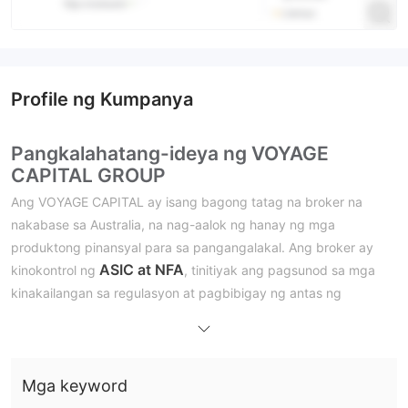
Profile ng Kumpanya
Pangkalahatang-ideya ng VOYAGE
CAPITAL GROUP
Ang VOYAGE CAPITAL ay isang bagong tatag na broker na
nakabase sa Australia, na nag-aalok ng hanay ng mga
produktong pinansyal para sa pangangalakal. Ang broker ay
ASIC at NFA
kinokontrol ng
, tinitiyak ang pagsunod sa mga
kinakailangan sa regulasyon at pagbibigay ng antas ng
proteksyon para sa mga mangangalakal. Ang VOYAGE CAPITAL
proprietary trading platform
ay nagbibigay ng a
na naa-
access sa desktop, web, at mga mobile device, na nagbibigay-
daan sa mga mangangalakal na makipagkalakalan anumang
Mga keyword
oras at kahit saan. Nag-aalok ang broker ng foreign exchange,