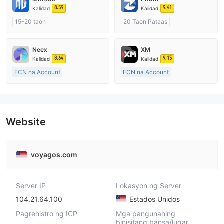
8.59
9.41
Kalidad
Kalidad
15-20 taon
20 Taon Pataas
Kinokontrol sa Australia
Kinokontrol sa Australia
Paggawa ng Market (MM)
Paggawa ng Market (MM)
Neex
XM
Pansariling pagsasaliksik
Pangunahing label na MT4
8.64
9.15
Kalidad
Kalidad
ECN na Account
ECN na Account
15-20 taon
15-20 taon
Kinokontrol sa Australia
Kinokontrol sa Australia
Paggawa ng Market (MM)
Paggawa ng Market (MM)
Pangunahing label na MT4
Pangunahing label na MT4
Website
voyagos.com
Server IP
Lokasyon ng Server
104.21.64.100
Estados Unidos
Pagrehistro ng ICP
Mga pangunahing
binisitang bansa/lugar