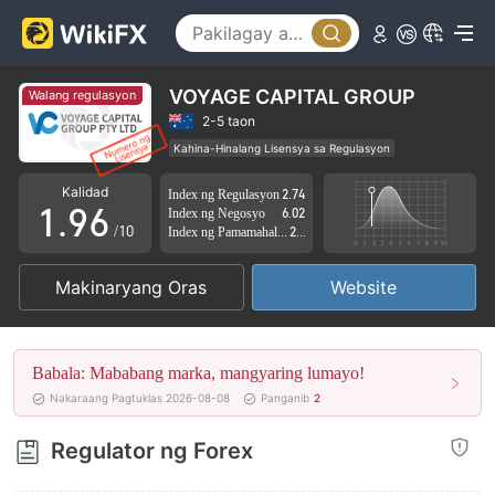
4
1
5
2
6
3
VOYAGE CAPITAL GROUP
Walang regulasyon
7
4
2-5 taon
Kahina-Hinalang Lisensya sa Regulasyon
0
8
5
Kahina-hinalang saklaw ng Negosyo
Kalidad
Index ng Regulasyon
2.74
Mataas na potensyal na peligro
1
.
9
6
Index ng Negosyo
6.02
/10
Index ng Pamamahala sa Panganib
2.75
2
7
Makinaryang Oras
Website
3
8
4
9
Babala: Mababang marka, mangyaring lumayo!
5
Nakaraang Pagtuklas 2026-08-08
Panganib
2
6
Regulator ng Forex
7