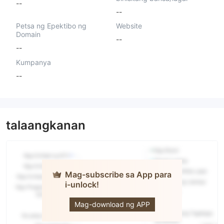
--
--
Petsa ng Epektibo ng
Website
Domain
--
--
Kumpanya
--
talaangkanan
Mag-subscribe sa App para
i-unlock!
VOYAGE
CAPITAL
GROUP
Mag-download ng APP