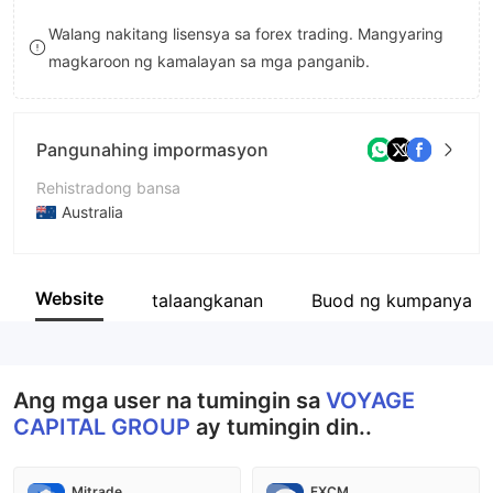
8
Walang nakitang lisensya sa forex trading. Mangyaring
magkaroon ng kamalayan sa mga panganib.
9
Pangunahing impormasyon
Rehistradong bansa
Australia
Panahon ng pagpapatakbo
2-5 taon
Website
talaangkanan
Buod ng kumpanya
Kumpanya
VOYAGE CAPITAL GROUP PTY LTD
Ang mga user na tumingin sa
VOYAGE
CAPITAL GROUP
ay tumingin din..
Mitrade
FXCM