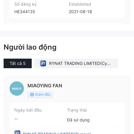
Số đăng ký
Established
HE344135
2021-08-18
Người lao động
Tất cả 5
RYNAT TRADING LIMITED(Cypr
us)
MIAOYING FAN
Giám đốc
Ngày bắt đầu
Trạng thái
--
Đã sử dụng