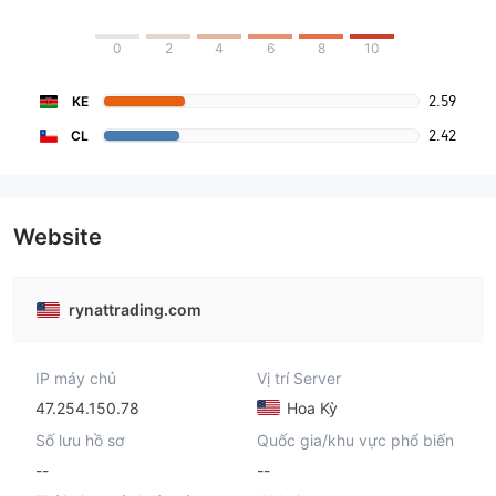
0
2
4
6
8
10
2.59
KE
2.42
CL
Website
rynattrading.com
IP máy chủ
Vị trí Server
47.254.150.78
Hoa Kỳ
Số lưu hồ sơ
Quốc gia/khu vực phổ biến
--
--