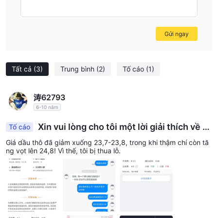
Gửi ngay
Tất cả
(3)
Trung bình
(2)
Tố cáo
(1)
涛62793
6-10 năm
Xin vui lòng cho tôi một lời giải thích về s
Tố cáo
ự lây lan 0,7 pip trên dầu thô?
Giá dầu thô đã giảm xuống 23,7-23,8, trong khi thậm chí còn tă
ng vọt lên 24,8! Vì thế, tôi bị thua lỗ.