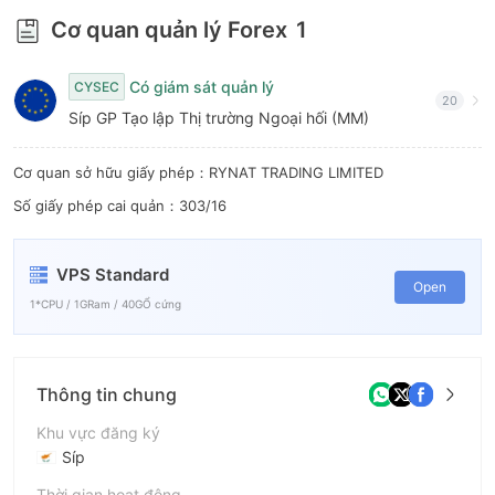
8
Cơ quan quản lý Forex
1
9
Có giám sát quản lý
CYSEC
20
Síp GP Tạo lập Thị trường Ngoại hối (MM)
Cơ quan sở hữu giấy phép：RYNAT TRADING LIMITED
Số giấy phép cai quản：303/16
VPS Standard
Open
1*CPU / 1GRam / 40GỔ cứng
Thông tin chung
Khu vực đăng ký
Síp
Thời gian hoạt động