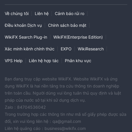
Về chúng tôi
|
Liên hệ
|
Cảnh báo rủi ro
|
Điều khoản Dịch vụ
|
Chính sách bảo mật
|
WikiFX Search Plug-in
|
WikiFX(Enterprise Edition)
|
Xác minh kênh chính thức
|
EXPO
|
WikiResearch
|
VPS Help
|
Liên hệ hợp tác
|
Phân khu vực
Bạn đang truy cập website WikiFX. Website WikiFX và ứng
dụng WikiFX là hai nền tảng tra cứu thông tin doanh nghiệp
trên toàn cầu. Người dùng vui lòng tuân thủ quy định và luật
pháp của nước sở tại khi sử dụng dịch vụ.
Zalo：84704536042
Trong trường hợp các thông tin như mã số giấy phép được sửa
đổi, xin vui lòng liên hệ：qa@gmail.com
Liên hệ quảng cáo：business@wikifx.com