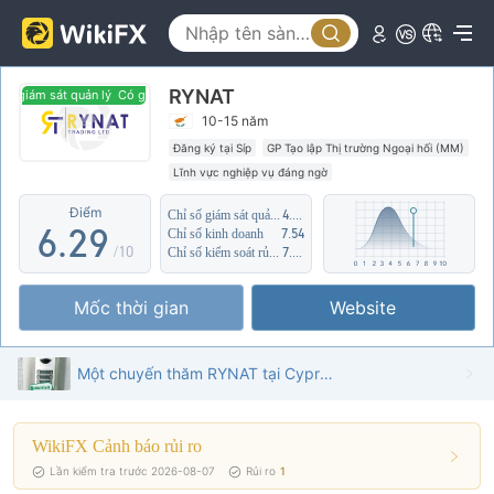
1
4
2
5
RYNAT
3
6
 giám sát quản lý
Có giám sát quản lý
10-15 năm
4
0
7
Đăng ký tại Síp
GP Tạo lập Thị trường Ngoại hối (MM)
Lĩnh vực nghiệp vụ đáng ngờ
5
1
8
Nguy cơ rủi ro trung bình
Điểm
Chỉ số giám sát quản lý
4.87
6
.
2
9
Chỉ số kinh doanh
7.54
/10
Chỉ số kiểm soát rủi ro
7.57
7
3
Mốc thời gian
Website
8
4
9
5
Một chuyến thăm RYNAT tại Cyprus - Tìm thấy Văn phòng
6
WikiFX Cảnh báo rủi ro
7
Lần kiểm tra trước 2026-08-07
Rủi ro
1