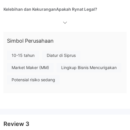
Kelebihan dan Kekurangan
Apakah Rynat Legal?
atur
Rynat di
oleh Cyprus Securities and Exchange Commission
(CySEC) di Siprus.
Apa yang Bisa Saya Perdagangkan di Rynat?
Simbol Perusahaan
Rynat menawarkan kepada para trader kesempatan untuk
melakukan perdagangan forex, logam mulia, cryptocurrency,
10-15 tahun
Diatur di Siprus
energi, indeks, saham.
Market Maker (MM)
Lingkup Bisnis Mencurigakan
Jenis Akun
Potensial risiko sedang
Rynat menawarkan satu jenis akun kepada para trader, yaitu
Akun Langsung. Tidak menyediakan akun demo.
Platform Perdagangan
Platform perdagangan Rynat adalah XTrend, yang mendukung
trader di Android dan iOS.
Review
3
Deposit dan Penarikan