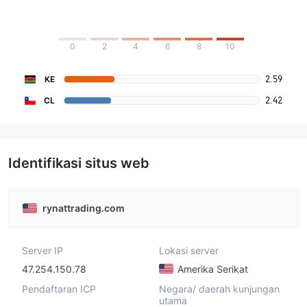
0
2
4
6
8
10
2.59
KE
2.42
CL
Identifikasi situs web
rynattrading.com
Server IP
Lokasi server
47.254.150.78
Amerika Serikat
Pendaftaran ICP
Negara/ daerah kunjungan
utama
--