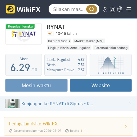
1
4
2
5
RYNAT
3
6
Regulasi lengka
10-15 tahun
4
0
7
Diatur di Siprus
Market Maker (MM)
Lingkup Bisnis Mencurigakan
Potensial risiko sedang
5
1
8
Skor
Indeks Regulasi
4.87
6
.
2
9
Bisnis
7.54
/10
Manajemen Resiko
7.57
7
3
Mesin waktu
Website
8
4
9
5
Kunjungan ke RYNAT di Siprus - Kantor Ditemukan
6
Peringatan risiko WikiFX
7
Deteksi sebelumnya 2026-08-07
Resiko
1