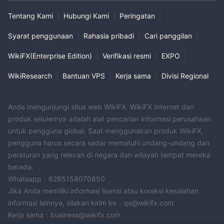
Tentang Kami
|
Hubungi Kami
|
Peringatan
|
Syarat penggunaan
|
Rahasia pribadi
|
Cari panggilan
|
WikiFX(Enterprise Edition)
|
Verifikasi resmi
|
EXPO
|
WikiResearch
|
Bantuan VPS
|
Kerja sama
|
Divisi Regional
Anda mengunjungi situs web WikiFX. WikiFX Internet dan
produk selulernya adalah alat pencarian informasi perusahaan
untuk pengguna global. Saat menggunakan produk WikiFX,
pengguna harus secara sadar mematuhi undang-undang dan
peraturan yang relevan di negara dan wilayah tempat mereka
berada.
Whatsapp：6285158070850
Jika Anda memiliki informasi lisensi atau koreksi kesalahan
informasi lainnya, silakan kirim ke：qa@wikifx.com
Kerja sama：business@wikifx.com