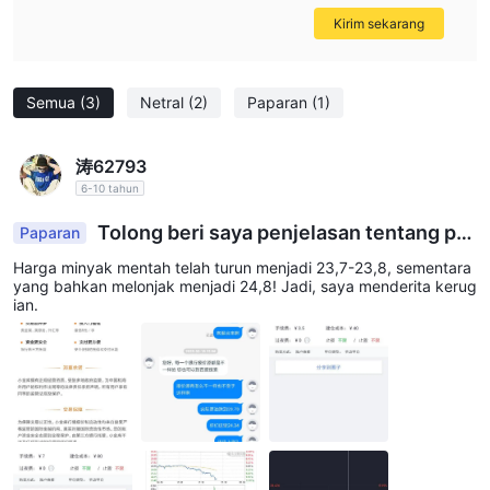
Kirim sekarang
Semua
(3)
Netral
(2)
Paparan
(1)
涛62793
6-10 tahun
Tolong beri saya penjelasan tentang pe
Paparan
nyebaran 0,7 pip pada minyak mentah?
Harga minyak mentah telah turun menjadi 23,7-23,8, sementara
yang bahkan melonjak menjadi 24,8! Jadi, saya menderita kerug
ian.