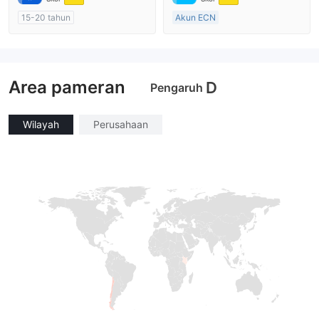
15-20 tahun
Akun ECN
Diatur di Australia
Lebih dari 20 tahun
Market Maker (MM)
Diatur di Australia
Penelitian mandiri
Market Maker (MM)
Area pameran
Lisensi Penuh MT4
D
Pengaruh
Wilayah
Perusahaan