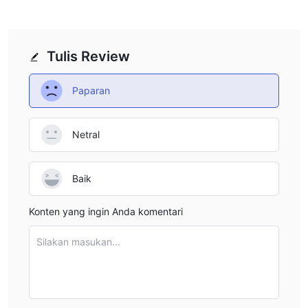
Broker tidak mengenakan biaya deposit atau penarikan.
Mendukung tiga jenis metode pembayaran: Bank Wire, Visa,
Mastercard, Skrill, Paypal, Neteller, Sofort.
Tulis Review
Paparan
Netral
Baik
Konten yang ingin Anda komentari
Silakan masukan...