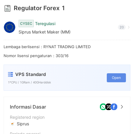
8
Regulator Forex
1
9
Teregulasi
CYSEC
20
Siprus Market Maker (MM)
Lembaga berlisensi：RYNAT TRADING LIMITED
Nomor lisensi pengaturan：303/16
VPS Standard
Open
1*CPU / 1GRam / 40GHarddisk
Informasi Dasar
Registered region
Siprus
Periode operasi