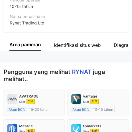
10-15 tahun
Nama perusahaan
Rynat Trading Ltd
Singkatan
RYNAT
Area pameran
Identifikasi situs web
Diagram
Karyawan perusahaan
--
Pengguna yang melihat
RYNAT
juga
melihat..
AVATRADE
vantage
9.51
8.71
Skor
Skor
Akun ECN
15-20 tahun
Akun ECN
10-15 tahun
Diatur di Australia
Diatur di Australia
Market Maker (MM)
Market Maker (MM)
Mitrade
fpmarkets
Lisensi Penuh MT4
Lisensi Penuh MT4
8.59
8.88
Skor
Skor