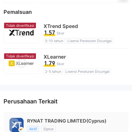
Pemalsuan
Tidak diverifikasi
XTrend Speed
1.57
Skor
5-10 tahun
Lisensi Peraturan Dicurigai
Penelitian mandiri
Potensi risiko tinggi
Tidak diverifikasi
XLearner
1.79
Skor
2-5 tahun
Lisensi Peraturan Dicurigai
Lingkup Bisnis Mencurigakan
Potensi risiko tinggi
Perusahaan Terkait
RYNAT TRADING LIMITED(Cyprus)
Aktif
Siprus