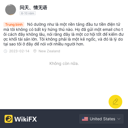
chọn đa dạng này bao gồm một loạt tài sản kỹ thuật số, từ các
问天、情无语
loại tiền điện tử đã được thiết lập như Bitcoin và Ethereum đến
6-10 năm
các đồng tiền thay thế như Quantum và Xaucoin.
Nó dường như là một nền tảng đầu tư tiền điện tử
Trung bình
mà tôi không có bất kỳ hứng thú nào. Họ đã gửi một email cho t
Nền tảng giao dịch
ôi cách đây không lâu, nói rằng đây là một cơ hội tốt để kiếm đư
ợc khối tài sản lớn. Tôi không phải là một kẻ ngốc, và đó là lý do
dựa trên web và
GateHub cung cấp các nền tảng giao dịch
tại sao tôi ở đây để nói với nhiều người hơn.
di động.
Ở trung tâm của các dịch vụ của GateHub là một sổ
2023-02-14
New Zealand
lệnh chức năng cho phép người dùng xem các lệnh mua và bán
thời gian thực cho các loại tiền điện tử khác nhau được liệt kê
Không còn nữa.
trên nền tảng. Ngoài sổ lệnh, GateHub trang bị các tính năng
lịch sử lệnh, cho phép người dùng theo dõi các giao dịch trước
đó và giám sát việc thực hiện các giao dịch của mình. GateHub
cung cấp cho người dùng truy cập vào biểu đồ giá và độ sâu
thị trường. Những biểu đồ này cung cấp thông tin quý giá về xu
hướng giá và mức thanh khoản, giúp nhà giao dịch xác định
điểm vào và điểm ra tiềm năng một cách chính xác hơn.
United States
Hơn nữa, GateHub mở rộng khả năng giao dịch của mình đến
ứng dụng di động dành
các thiết bị di động thông qua các