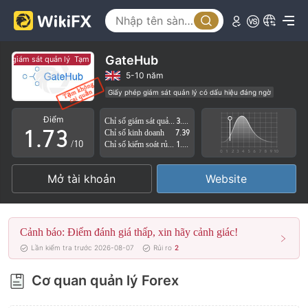
2
3
4
0
GateHub
 giám sát quản lý
Tạm thời không có giám sát quản lý
5
1
5-10 năm
Giấy phép giám sát quản lý có dấu hiệu đáng ngờ
0
6
2
Nguy cơ rủi ro cao
Điểm
Chỉ số giám sát quản lý
3.71
1
.
7
3
Chỉ số kinh doanh
7.39
/10
Chỉ số kiểm soát rủi ro
1.91
2
8
4
Mở tài khoản
Website
3
9
5
4
6
Cảnh báo: Điểm đánh giá thấp, xin hãy cảnh giác!
5
7
Lần kiểm tra trước 2026-08-07
Rủi ro
2
6
8
Cơ quan quản lý Forex
7
9