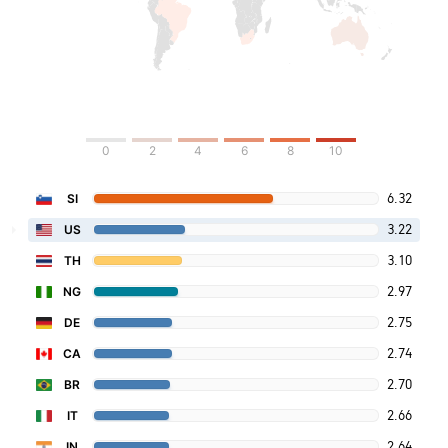
0
2
4
6
8
10
6.32
SI
3.22
US
3.10
TH
2.97
NG
2.75
DE
2.74
CA
2.70
BR
2.66
IT
2.64
IN