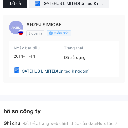
Tất cả
GATEHUB LIMITED(United King
dom)
ANZEJ SIMICAK
Giám đốc
Slovenia
Ngày bắt đầu
Trạng thái
2014-11-14
Đã sử dụng
GATEHUB LIMITED(United Kingdom)
hồ sơ công ty
Ghi chú
: Rất tiếc, trang web chính thức của GateHub, tức là