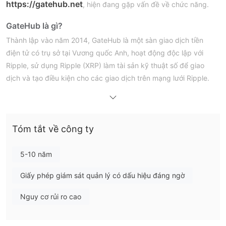
https://gatehub.net
, hiện đang gặp vấn đề về chức năng.
GateHub là gì?
Thành lập vào năm 2014, GateHub là một sàn giao dịch tiền
điện tử có trụ sở tại Vương quốc Anh, hoạt động độc lập với
Ripple, sử dụng Ripple (XRP) làm tài sản kỹ thuật số để giao
dịch và tạo điều kiện cho các giao dịch trên mạng lưới Ripple.
Sàn giao dịch cung cấp nền tảng giao dịch trực tuyến và di
động, đảm bảo tính tiện dụng và sẵn có cho các nhà giao dịch
trên nhiều thiết bị khác nhau. Tuy nhiên, mối lo ngại về độ tin
Tóm tắt về công ty
cậy của nền tảng GateHub đã được làm nổi bật hơn bởi việc
trang web chính thức của nó không khả dụng.
Nếu bạn quan tâm, chúng tôi mời bạn tiếp tục đọc bài viết sắp
5-10 năm
tới, trong đó chúng tôi sẽ đánh giá toàn diện về nhà môi giới từ
Giấy phép giám sát quản lý có dấu hiệu đáng ngờ
nhiều góc độ và cung cấp cho bạn thông tin rõ ràng và ngắn
gọn. Đến cuối bài viết, chúng tôi sẽ cung cấp một bản tóm tắt
Nguy cơ rủi ro cao
ngắn gọn để cung cấp cho bạn cái nhìn tổng quan về các đặc
điểm chính của nhà môi giới.