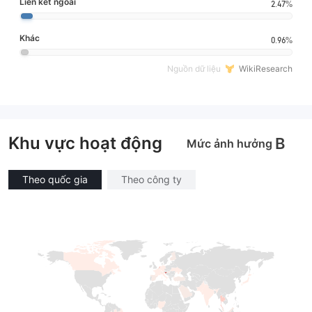
Liên kết ngoài
2.47%
Khác
0.96%
Nguồn dữ liệu
WikiResearch
Khu vực hoạt động
B
Mức ảnh hưởng
Theo quốc gia
Theo công ty