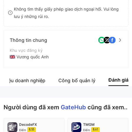
8
Không tìm thấy giấy phép giao dịch ngoại hối. Vui lòng
lưu ý những rủi ro.
9
Thông tin chung
Khu vực đăng ký
Vương quốc Anh
Thời gian hoạt động
5-10 năm
Đánh giá
i thiệu doanh nghiệp
Công bố quản lý
Tên công ty
GateHub Limited
Người dùng đã xem
GateHub
cũng đã xem..
DecodeFX
TMGM
8.55
8.61
Điểm
Điểm