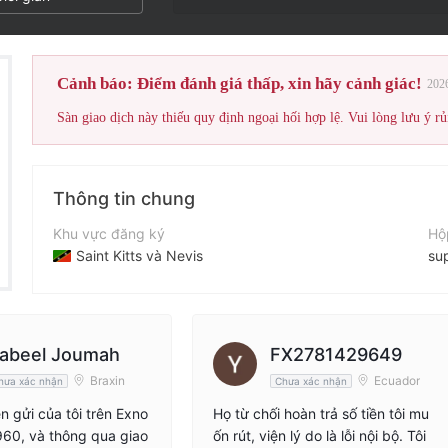
Điểm đánh giá Wik
Cảnh báo: Điểm đánh giá thấp, xin hãy cảnh giác!
202
Sàn giao dịch này thiếu quy định ngoại hối hợp lệ. Vui lòng lưu ý rủ
Thông tin chung
Khu vực đăng ký
Hộ
Saint Kitts và Nevis
su
Thời gian hoạt động
Tr
2-5 năm
ht
Tên công ty
Địa
abeel Joumah
FX2781429649
Digital Smart LLC
Braxin
Ecuador
hưa xác nhận
Chưa xác nhận
n gửi của tôi trên Exno
Họ từ chối hoàn trả số tiền tôi mu
960, và thông qua giao
ốn rút, viện lý do là lỗi nội bộ. Tôi