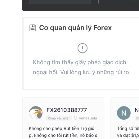
2
8
6
3
9
7
Cơ quan quản lý Forex
4
8
5
9
Không tìm thấy giấy phép giao dịch
ngoại hối. Vui lòng lưu ý những rủi ro.
6
7
8
FX2610388777
N
Venezuela
Chưa xác nhận
C
9
Không cho phép Rút tiền Trợ giú
Tổng số tiề
p, không cho tôi rút tiền, nó báo s
va đạt $1,