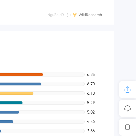
Nguồn dữ liệu
WikiResearch
6.85
6.70
6.13
5.29
5.02
4.56
3.66