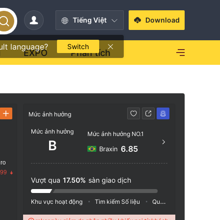
Tiếng Việt
Download
ult language?
Switch
i
EXPO
Phân tích
Mức ảnh hưởng
Liên hệ
Mức ảnh hưởng
Mức ảnh hưởng NO.1
http
B
6.85
Braxin
Lightho
 ro
L. Evel
.99
arlest
Vượt qua
17.50%
sàn giao dịch
Khu vực hoạt động
Tìm kiếm Số liệu
Quảng cáo
Chỉ số M