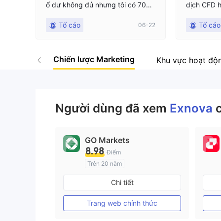
ố dư không đủ nhưng tôi có 700 t
dịch CFD h
rong tài khoản exnova
và Chỉ số,
Tố cáo
Tố cáo
06-22
a tôi đạt 
háng 5 năm
tảng đã cố
Chiến lược Marketing
$2,000 của
Khu vực hoạt độ
t cả các p
sẵn (bao g
ảng điều k
ng sử dụng
Người dùng đã xem
Exnova
bộ không x
ữ lại tiền c
GO Markets
8.98
Điểm
Trên 20 năm
Đăng ký tại Nước Úc
Chi tiết
GP Tạo lập Thị trường Ngoại hối (MM)
cTrader
Trang web chính thức