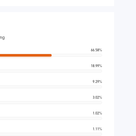
ờng
66.58%
18.99%
9.29%
3.02%
1.02%
1.11%