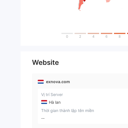
0
2
4
6
8
Website
exnova.com
Vị trí Server
Hà lan
Thời gian thành lập tên miền
--