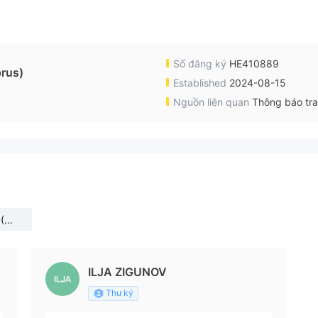
Số đăng ký
HE410889
rus)
Established
2024-08-15
Nguồn liên quan
Thông báo tr
D(Cy
ILJA ZIGUNOV
Thư ký