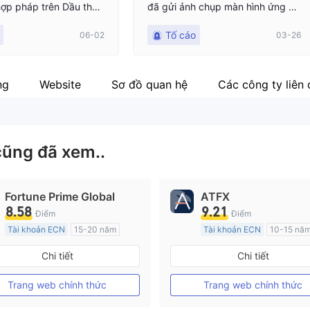
ợp pháp trên Dầu thô
đã gửi ảnh chụp màn hình ứng dụ
 số dư xác minh ròng củ
ng, mặc dù tôi đã được xác minh
Tố cáo
06-02
03-26
$2,957.27. Vào ngày 24 t
trên ứng dụng và tài liệu của tôi đ
 2026, lúc 19:06, nền
ã được cập nhật.
 tình hủy yêu cầu rút
 tôi và dần dần xóa tấ
ng
Website
Sơ đồ quan hệ
Các công ty liên
hương thức rút tiền có
ồm PIX ở Brazil) khỏi b
hiển của tôi. Hiện họ đa
 một cuộc xem xét nội
cũng đã xem..
ác định thời gian để gi
ủa tôi.
Fortune Prime Global
ATFX
8.58
9.21
Điểm
Điểm
Tài khoản ECN
15-20 năm
Tài khoản ECN
10-15 nă
Đăng ký tại Nước Úc
Đăng ký tại Nước Úc
Chi tiết
Chi tiết
GP Tạo lập Thị trường Ngoại hối (MM)
MT4 Chính thức
MT4 Chính thức
Trang web chính thức
Trang web chính thức