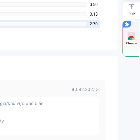
3.50
3.13
TOP
2.70
Chrome
80.92.202.13
gia/khu vực phổ biến
ty