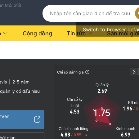
n Môi Giới
Switch to browser defa
o
Cộng đồng
Tin tức
Sàn môi giớ
Chỉ số đánh giá
evis
|
2-5 năm
Quản lý
2.69
quản lý có dấu hiệu
Chỉ số kỹ
KS rủi
vực
thuật
1.96
/
0
1.75
4.53
o
om/en
Chỉ số danh tiếng
Kinh doanh
4.88
6.99
/
0.55
hời gian