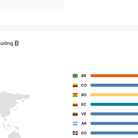
B
hưởng
BR
CO
BO
EC
VE
AR
DO