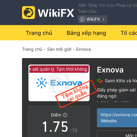
0
Nền Tảng Tra Cứu Pháp Lý Sà
Toàn Cầu
1
WikiFX
2
0
Trang chủ
Bảng xếp hạng
Tố cá
Trang chủ
-
Sàn môi giới
-
Exnova
3
1
4
2
Exnova
hông có giám sát quản lý
Tạm thời không có giám sát quản lý
Saint Kitts và N
5
3
Giấy phép giám sát 
đáng ngờ
0
6
4
Nhà môi giới khu 
|
Nguy cơ rủi ro ca
|
https://exnova.c
Điểm
1
.
7
5
Website
/10
Mốc t