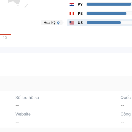
PY
PE
Hoa Kỳ
US
10
Số lưu hồ sơ
Quốc 
--
--
Website
Công 
--
--