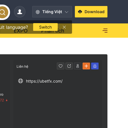
Tiếng Việt
Download
ult language?
Switch
i
EXPO
Phân tích
Liên hệ
https://ubetfx.com/
 ro
.72