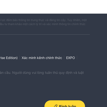
ỗ lực đảm bảo thông tin trung thực và đáng tin cậy. Tuy nhiên, một
đầu tư tham khảo một cách lý trí và xác minh thông tin chính thức
|
|
|
ise Edition)
Xác minh kênh chính thức
EXPO
àn cầu. Người dùng vui lòng tuân thủ quy định và luật
Bình luận