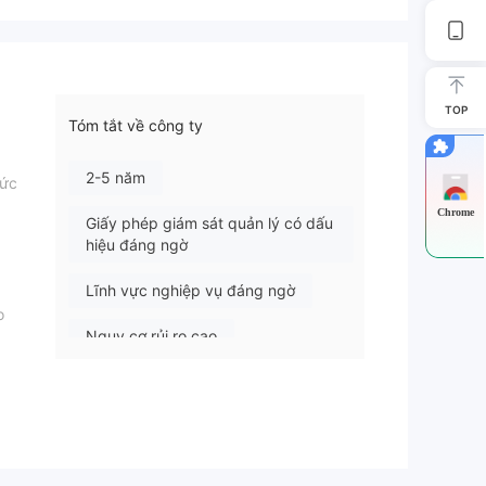
TOP
Tóm tắt về công ty
2-5 năm
hức
Chrome
Giấy phép giám sát quản lý có dấu
hiệu đáng ngờ
Lĩnh vực nghiệp vụ đáng ngờ
o
Nguy cơ rủi ro cao
út
vậy.