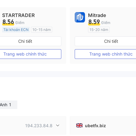
STARTRADER
Mitrade
8.56
8.59
Điểm
Điểm
Tài khoản ECN
10-15 năm
15-20 năm
Đăng ký tại Nước Úc
Đăng ký tại Nước Úc
Chi tiết
Chi tiết
GP Tạo lập Thị trường Ngoại hối (MM)
MT4 Chính thức
Tự tìm hiểu
Trang web chính thức
Trang web chính thức
 Anh
1
194.233.84.8
ubetfx.biz