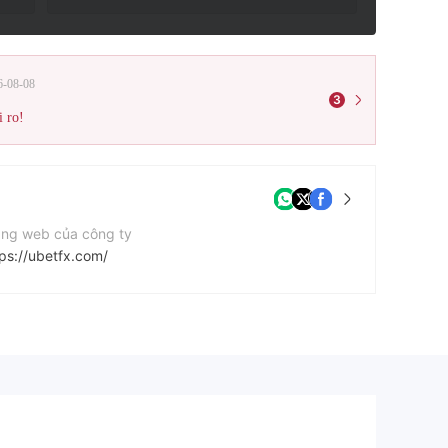
6-08-08
3
i ro!
ang web của công ty
tps://ubetfx.com/