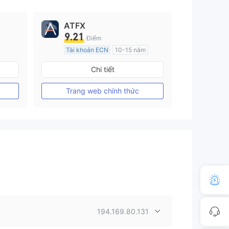
ATFX
9.21
Điểm
Tài khoản ECN
10-15 năm
Đăng ký tại Nước Úc
Chi tiết
GP Tạo lập Thị trường Ngoại hối (MM)
GP Tạo lập Thị trường Ngoại hối (MM)
MT4 Chính thức
Trang web chính thức
194.169.80.131