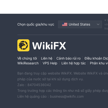
※ 
Chọn quốc gia/khu vực
United States
và
tr
|
|
|
Về chúng tôi
Liên hệ
Cảnh báo rủi ro
Điều khoản Dị
|
|
|
WikiResearch
VPS Help
Liên hệ hợp tác
Phân khu v
Bạn đang truy cập website WikiFX. Website WikiFX và ứng 
pháp của nước sở tại khi sử dụng dịch vụ.
Zalo：84704536042
Trong trường hợp các thông tin như mã số giấy phép đượ
Liên hệ quảng cáo：business@wikifx.com