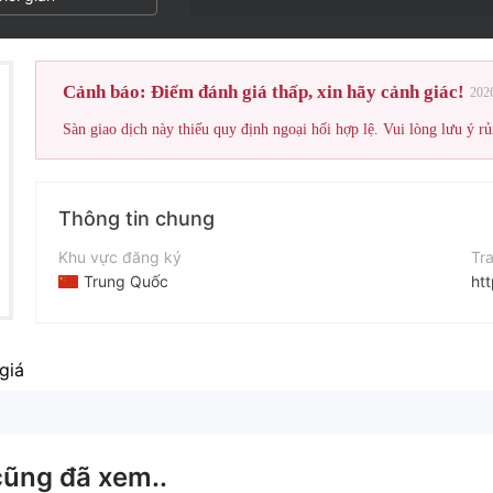
Cảnh báo: Điểm đánh giá thấp, xin hãy cảnh giác!
202
Sàn giao dịch này thiếu quy định ngoại hối hợp lệ. Vui lòng lưu ý rủ
Thông tin chung
Khu vực đăng ký
Tr
Trung Quốc
ht
Thời gian hoạt động
2-5 năm
giá
Tên công ty
Raw Trading Ltd
cũng đã xem..