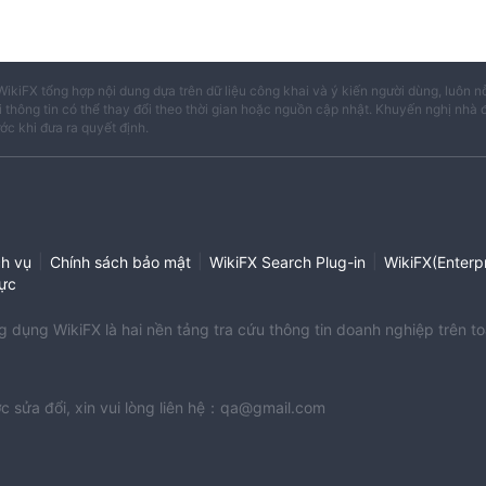
WikiFX tổng hợp nội dung dựa trên dữ liệu công khai và ý kiến người dùng, luôn n
i thông tin có thể thay đổi theo thời gian hoặc nguồn cập nhật. Khuyến nghị nhà 
ước khi đưa ra quyết định.
|
|
|
ch vụ
Chính sách bảo mật
WikiFX Search Plug-in
WikiFX(Enterpr
ực
dụng WikiFX là hai nền tảng tra cứu thông tin doanh nghiệp trên to
c sửa đổi, xin vui lòng liên hệ：qa@gmail.com