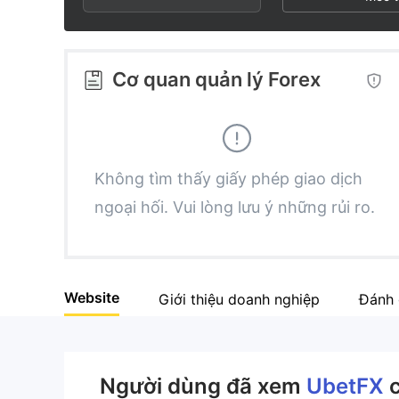
2
8
6
3
9
7
Cơ quan quản lý Forex
4
8
5
9
Không tìm thấy giấy phép giao dịch
ngoại hối. Vui lòng lưu ý những rủi ro.
6
7
Website
Giới thiệu doanh nghiệp
Đánh 
8
9
Người dùng đã xem
UbetFX