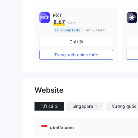
FXT
8.67
Điểm
Tài khoản ECN
Trên 20 năm
Đăng ký tại Nước Úc
Chi tiết
GP Tạo lập Thị trường Ngoại hối (MM)
MT4 Chính thức
Trang web chính thức
Website
Tất cả
2
Singapore
1
Vương quốc
ubetfx.com