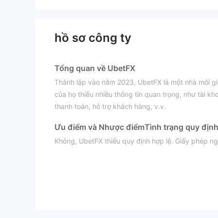
hồ sơ công ty
Tổng quan về UbetFX
Thành lập vào năm 2023, UbetFX là một nhà môi gi
của họ thiếu nhiều thông tin quan trọng, như tài kh
thanh toán, hỗ trợ khách hàng, v.v.
Ưu điểm và Nhược điểm
Tình trạng quy địn
Không, UbetFX thiếu quy định hợp lệ. Giấy phép ngo
đáng ngờ.
Gửi tiền và Rút tiền
Dựa trên thông tin rất hạn chế trên trang web của 
tiền, bạn cần nhập địa chỉ ví và số tiền rút. Tất c