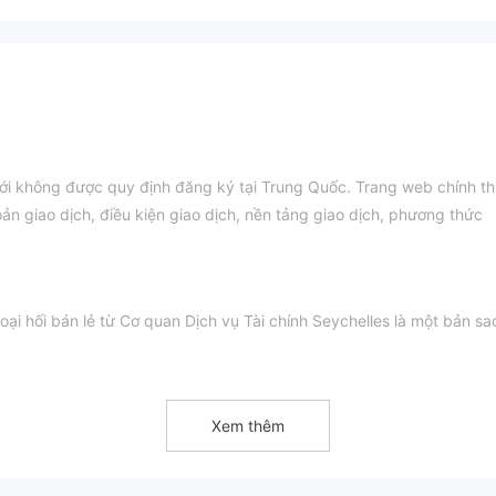
ới không được quy định đăng ký tại Trung Quốc. Trang web chính t
oản giao dịch, điều kiện giao dịch, nền tảng giao dịch, phương thức
h
ại hối bán lẻ từ Cơ quan Dịch vụ Tài chính Seychelles là một bản sa
Xem thêm
họ, có vẻ như UbetFX chỉ chấp nhận gửi tiền qua ví. Nếu bạn muốn r
ả đều rất mờ mịt, không có sàn môi giới được quy định sẽ hành xử như 