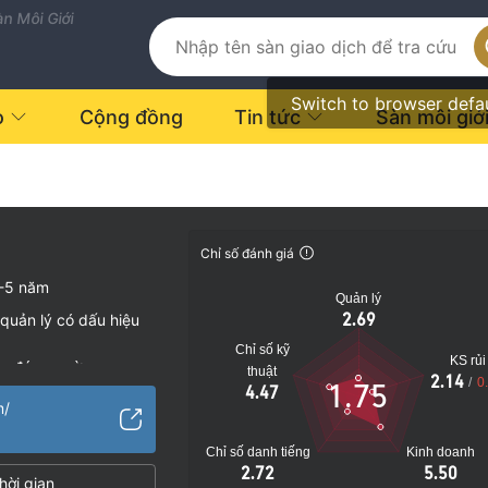
n Môi Giới
Switch to browser defa
o
Cộng đồng
Tin tức
Sàn môi giớ
Chỉ số đánh giá
-5 năm
Quản lý
2.69
quản lý có dấu hiệu
Chỉ số kỹ
KS rủi
vụ đáng ngờ
thuật
2.14
/
0
1.75
4.47
o
m/
Chỉ số danh tiếng
Kinh doanh
2.72
5.50
hời gian