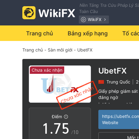
0
Nền Tảng Tra Cứu Pháp Lý Sà
Toàn Cầu
1
WikiFX
2
0
Trang chủ
Bảng xếp hạng
Tố cá
Trang chủ
-
Sàn môi giới
-
UbetFX
3
1
4
2
UbetFX
Chưa xác nhận
Trung Quốc
|
2
5
3
Giấy phép giám sát 
đáng ngờ
0
6
4
Lĩnh vực nghiệp 
|
Nguy cơ rủi ro ca
|
https://ubetfx.co
Điểm
1
.
7
5
Website
/10
Mốc t