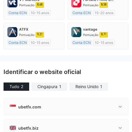
8.68
8.58
Pontuação
Pontuação
Conta ECN
10-15 anos
Conta ECN
15-20 anos
Austrália Regulamento
Austrália Regulamento
Market Marketing (MM)
Market Marketing (MM)
ATFX
vantage
Etiqueta principal MT4
Etiqueta principal MT4
9.21
8.71
Pontuação
Pontuação
Conta ECN
10-15 anos
Conta ECN
10-15 anos
Austrália Regulamento
Austrália Regulamento
Market Marketing (MM)
Market Marketing (MM)
Etiqueta principal MT4
Etiqueta principal MT4
Identificar o website oficial
Tudo
2
Cingapura
1
Reino Unido
1
ubetfx.com
ubetfx.biz