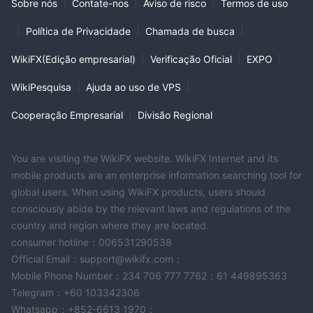
Sobre nós
|
Contate-nos
|
Aviso de risco
|
Termos de uso
|
Política de Privacidade
|
Chamada de busca
|
WikiFX(Edição empresarial)
|
Verificação Oficial
|
EXPO
|
WikiPesquisa
|
Ajuda ao uso de VPS
|
Cooperação Empresarial
|
Divisão Regional
You are visiting the WikiFX website. WikiFX Internet and its
mobile products are an enterprise information searching tool for
global users. When using WikiFX products, users should
consciously abide by the relevant laws and regulations of the
country and region where they are located.
consumer hotline：006531290538
Official Email：support@wikifx.com；
Mobile Phone Number：234 706 777 7762；61 449895363
Telegram：+60 103342306
Whatsapp：+852-6613 1970；