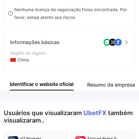
8
Nenhuma licença de negociação Forex encontrada. Por
favor, esteja atento aos riscos.
9
Informações básicas
Região de registo
China
Anos de operação
2-5 anos
Identificar o website oficial
Resumo da empresa
Empresa
Raw Trading Ltd
Usuários que visualizaram
UbetFX
também
visualizaram..
VT Markets
Fortune Prime Global