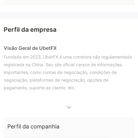
Perfil da empresa
Visão Geral de UbetFX
Fundada em 2023, UbetFX é uma corretora não regulamentada
registrada na China. Seu site oficial carece de informações
importantes, como contas de negociação, condições de
negociação, plataformas de negociação, opções de
pagamento, suporte ao cliente, etc.
Prós e Contras
Status Regulatório
Não, UbetFX não possui regulamentação válida. A licença de
forex de varejo da Autoridade de Serviços Financeiros das
Seychelles é um clone suspeito.
Perfil da companhia