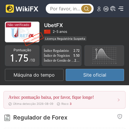
2
0
3
1
4
2
UbetFX
Não verificado
5
3
2-5 anos
Licença Regulatória Suspeita
0
6
4
Região de negócios suspeita
Risco potencial alto
Pontuação
Índice Regulatório
2.72
1
.
7
5
Índice de Negócios
5.50
/10
Índice de Gestão de Risco
2.14
2
8
6
Máquina do tempo
Site oficial
3
9
7
4
8
Aviso: pontuação baixa, por favor, fique longe!
5
9
Última detecção 2026-08-09
Risco
3
6
Regulador de Forex
7