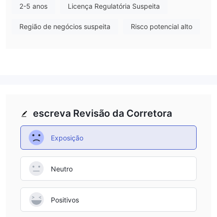
Depósito e Retirada
2-5 anos
Licença Regulatória Suspeita
Com base nas informações muito limitadas em seu site, parece
que UbetFX só aceita depósitos via carteira. Se você deseja
Região de negócios suspeita
Risco potencial alto
sacar fundos, precisa inserir o endereço da carteira e o valor do
saque. Tudo é muito opaco, nenhum corretor regulamentado se
comportará assim.
escreva Revisão da Corretora
Exposição
Neutro
Positivos