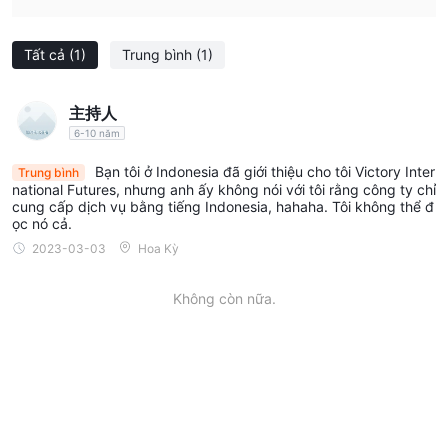
Đòn bẩy
Victory International Futures cung cấp mức đòn bẩy lên đến
Tất cả
(1)
Trung bình
(1)
1:400
, điều này có nghĩa là bạn có thể kiểm soát một vị thế lớn
gấp 400 lần số tiền gửi ban đầu của bạn.
Tuy nhiên, bạn nên luôn cẩn trọng khi sử dụng công cụ này vì
主持人
đòn bẩy không chỉ tăng lợi nhuận, mà còn làm tăng mức lỗ theo
6-10 năm
cùng mức độ.
Bạn tôi ở Indonesia đã giới thiệu cho tôi Victory Inter
Trung bình
national Futures, nhưng anh ấy không nói với tôi rằng công ty chỉ
Nền tảng giao dịch
cung cấp dịch vụ bằng tiếng Indonesia, hahaha. Tôi không thể đ
ọc nó cả.
MetaTrader 4 và 5
Victory cho biết sử dụng các nền tảng
2023-03-03
Hoa Kỳ
hàng đầu ngành,
được công nhận và được biết đến trên toàn
thế giới với các công cụ biểu đồ tiên tiến và tính năng mạnh mẽ.
Không còn nữa.
không có liên kết tải xuống nào được tìm
Tuy nhiên,
thấy trên trang web của nhà môi giới
, gây nghi ngờ về
tính xác thực của những tuyên bố này.