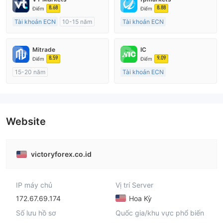
8.68
8.88
Điểm
Điểm
Tài khoản ECN
10-15 năm
Tài khoản ECN
Đăng ký tại Nước Úc
Trên 20 năm
GP Tạo lập Thị trường Ngoại hối (MM)
Đăng ký tại Nước Úc
Mitrade
IC
MT4 Chính thức
GP Tạo lập Thị trường Ngoại hối (MM)
8.59
9.09
Điểm
Điểm
MT4 Chính thức
15-20 năm
Tài khoản ECN
Đăng ký tại Nước Úc
15-20 năm
GP Tạo lập Thị trường Ngoại hối (MM)
Đăng ký tại Nước Úc
Tự tìm hiểu
GP Tạo lập Thị trường Ngoại hối (MM)
MT4 Chính thức
Website
victoryforex.co.id
IP máy chủ
Vị trí Server
172.67.69.174
Hoa Kỳ
Số lưu hồ sơ
Quốc gia/khu vực phổ biến