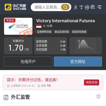
2
3
4
Victory International Futures
未验证
5
5-10年
监管牌照存疑
展业区域存疑
高级风险隐患
0
6
天眼评分
监管指数
2.66
1
.
7
0
业务指数
6.48
/10
风控指数
1.98
2
8
1
在线开户
官方网址
3
9
2
4
3
提示：天眼评分过低，请远离！
5
4
风险评测
4
上次检测 2026-08-06
风险
条
6
5
外汇监管
7
6