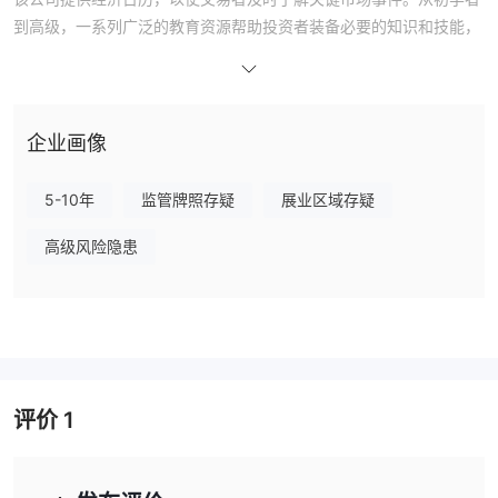
到高级，一系列广泛的教育资源帮助投资者装备必要的知识和技能，
以进行成功的交易。
此外，它要求高额的最低存款为$500，并实施分离账户以保护客户
资金。它自豪地使用著名的MT4/5交易平台，但其网站上没有下载
链接。
企业画像
没有有效的监管
更重要的是，该经纪商目前
，这降低了其合法性和
可靠性。
5-10年
监管牌照存疑
展业区域存疑
优点和缺点
是否
Victory International Futures合法
高级风险隐患
Victory International Futures声称受到Badan Pengawas
Perdagangan Berjangka Komoditi Kementerian
Perdagangan（BAPPEBTI）和印度尼西亚商品和衍生品交易所
（ICDX）的监管。
许可证被怀疑是假冒的克隆品
然而，这些
，这意味着该经纪商可
能假装成一些声誉良好的经纪商，以吸引客户与他们交易。您应该非
评价
1
常谨慎，以避免损失资金。
我可以在Victory International Futures上交易什么？