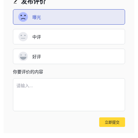
发布评价
账户类型/费用
曝光
模拟账户
Victory International Futures为客户提供
，供其练习和测
试交易策略。
$500
对于实盘交易账户，该经纪商设定了
的入金门槛，点差从0.8
中评
$10的佣金
点开始，每手交易收取
。最小订单量为0.1手，支持EA/
信号。
好评
杠杆
你要评价的内容
1:400的杠杆
Victory International Futures提供高达
，这意味着您
可以控制400倍于初始存款的更大头寸。
请输入...
然而，您应该始终非常谨慎地使用这样的工具，因为杠杆不仅会放大
利润，同时也会放大损失。
交易平台
MetaTrader 4和5平台
Victory表示使用行业领先的
，这些平台以
立即提交
其先进的图表工具和强大的功能而在全球范围内享有盛誉和认可。然
在经纪人的网站上找不到下载链接
而，
，这引发了对其声明真