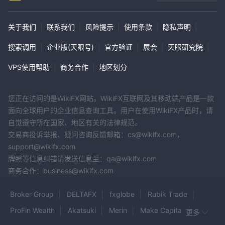
关于我们
|
联系我们
|
风险提示
|
使用条款
|
隐私声明
|
搜索调用
|
企业版(天眼号)
|
官方验证
|
展会
|
天眼研究院
|
VPS使用帮助
|
商务合作
|
地区划分
您正在访问的是WikiFX网站。WikiFX互联网及其移动端产品是一款
面向全球用户的企业信息查询工具。用户在使用WikiFX产品时，请
自觉遵守所在国家、地区有关的法律规范。
交易商投诉举报、疑问咨询反馈邮箱：cs@wikifx.com，
support@wikifx.com
牌照等信息纠错请发送信息至：qa@wikifx.com
商务合作：business@wikifx.com
Broker Group
DELTAFX
fxglobe
Rubik Trade
ProFin Wealth
Akatsuki
Merin
Make Capital
更多