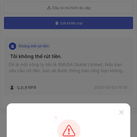
Đầu tư mô hình đa cấp
Gửi khiếu nại
Không thể rút tiền
 Tôi không thể rút tiền. 
Đó là một công ty tên là XMUSA Global Limited. Nếu bạn
yêu cầu rút tiền, bạn sẽ được thông báo rằng bạn không
thể rút tiền trừ khi bạn lần lượt nộp thuế, phí chuyển tiền và
tiền phạt. Nếu bạn không trả nó sẽ bị đóng băng. Tôi
なおき6918
2023-03-03 10:19
không thể rút ngay cả khi tôi trả tiền. Nếu bạn nói với họ
rằng bạn muốn gửi tiền như hình, hãy chuẩn bị nhiều tài
khoản khác nhau và xóa nó khi gửi tiền xong. Trong số tiền
gửi, tôi thực sự đã bị lừa 6.650.000 yên. Phần còn lại là
ủng hộ một người tự xưng là chủ tịch công ty làm đẹp mình
gặp trên Instagram mà XMUSA đang bị nghi lừa đảo tập
Tin tức
thể nên có thể là một nhóm. Tôi muốn ít nhất 6,65 triệu
được trả lại.