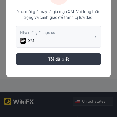
Nhà môi giới này là giả mạo XM. Vui lòng thận
trọng và cảnh giác để tránh bị lừa đảo.
Nhà môi giới thực sự.
XM
Tôi đã biết
Tạm không có số liệu
United States