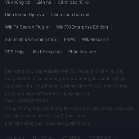
Về chúng tôi
|
Liên hệ
|
Cảnh báo rủi ro
|
Điều khoản Dịch vụ
|
Chính sách bảo mật
|
WikiFX Search Plug-in
|
WikiFX(Enterprise Edition)
|
Xác minh kênh chính thức
|
EXPO
|
WikiResearch
|
VPS Help
|
Liên hệ hợp tác
|
Phân khu vực
Bạn đang truy cập website WikiFX. Website WikiFX và ứng
dụng WikiFX là hai nền tảng tra cứu thông tin doanh nghiệp
trên toàn cầu. Người dùng vui lòng tuân thủ quy định và luật
pháp của nước sở tại khi sử dụng dịch vụ.
Zalo：84704536042
Trong trường hợp các thông tin như mã số giấy phép được sửa
đổi, xin vui lòng liên hệ：qa@gmail.com
Liên hệ quảng cáo：business@wikifx.com
eightcap
The 5%ers
VTINDEX
CMSPRIME