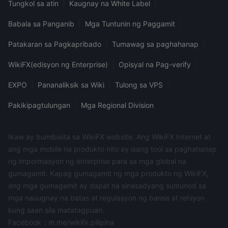
Tungkol sa atin
|
Kaugnay na White Label
|
Babala sa Panganib
|
Mga Tuntunin ng Paggamit
|
Patakaran sa Pagkapribado
|
Tumawag sa paghahanap
|
WikiFX(edisyon ng Enterprise)
|
Opisyal na Pag-verify
|
EXPO
|
Pananaliksik sa Wiki
|
Tulong sa VPS
|
Pakikipagtulungan
|
Mga Regional Division
Ikaw ay bumibisita sa WikiFX website. Ang WikiFX Internet at
ang mga mobile na produkto nito ay isang tool sa paghahanap
ng impormasyon ng enterprise para sa mga global na
gumagamit. Kapag gumagamit ng mga produkto ng WikiFX,
ang mga gumagamit ay dapat na sinasadyang sumunod sa
mga nauugnay na batas at regulasyon ng bansa at rehiyon
kung saan sila matatagpuan.
Facebook：m.me/wikifx.pilipina