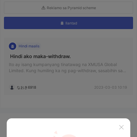
Reklamo sa Pyramid scheme
Ilantad
Hindi maalis
 Hindi ako maka-withdraw. 
Ito ay isang kumpanyang tinatawag na XMUSA Global
Limited. Kung humiling ka ng pag-withdraw, sasabihin sa
iyo na hindi ka maaaring mag-withdraw maliban kung
magbabayad ka ng mga buwis, bayad sa remittance, at
なおき6918
2023-03-03 10:19
multa nang sunud-sunod. Kung hindi ka magbabayad, ito
ay magiging frozen. Hindi ako maka-withdraw kahit
magbayad ako. Kung sasabihin mo sa kanila na gusto
mong magdeposito tulad ng isang larawan, maghanda ng
iba't ibang mga account at tanggalin ito kapag nakumpleto
na ang deposito. Sa mga deposito, talagang nalinlang ako
Mga Balita
ng 6,650,000 yen. The rest is support for a person who
claims to be the president of a beauty company I met on