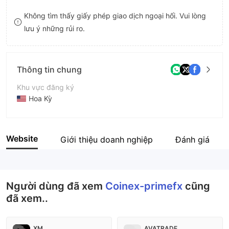
9
7
7
Không tìm thấy giấy phép giao dịch ngoại hối. Vui lòng
lưu ý những rủi ro.
8
8
9
9
Thông tin chung
Khu vực đăng ký
Hoa Kỳ
Thời gian hoạt động
5-10 năm
Website
Giới thiệu doanh nghiệp
Đánh giá
Tên công ty
Coinex-primefx
Người dùng đã xem
Coinex-primefx
cũng
đã xem..
XM
AVATRADE