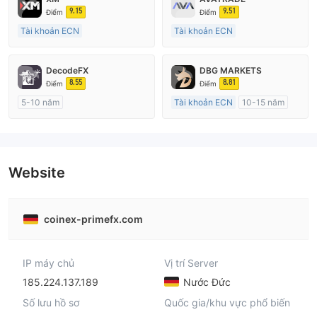
9.15
9.51
Điểm
Điểm
Tài khoản ECN
Tài khoản ECN
15-20 năm
15-20 năm
Đăng ký tại Nước Úc
Đăng ký tại Nước Úc
DecodeFX
DBG MARKETS
GP Tạo lập Thị trường Ngoại hối (MM)
GP Tạo lập Thị trường Ngoại hối (MM)
8.55
8.81
Điểm
Điểm
MT4 Chính thức
MT4 Chính thức
5-10 năm
Tài khoản ECN
10-15 năm
Đăng ký tại Nước Úc
Đăng ký tại Nước Úc
GP Tạo lập Thị trường Ngoại hối (MM)
GP Tạo lập Thị trường Ngoại hối (MM)
MT4 Chính thức
MT4 Chính thức
Website
coinex-primefx.com
IP máy chủ
Vị trí Server
185.224.137.189
Nước Đức
Số lưu hồ sơ
Quốc gia/khu vực phổ biến