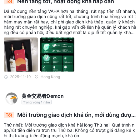
Nền tảng tốt, hoạt động khá hấp dẫn
Tốt
Đã sử dụng nền tảng VAHA hơn hai tháng, rút nạp tiền rất nhanh,
môi trường giao dịch cũng rất tốt, chương trình hoa hồng và rút t
hăm may mắn rất hay, chi phí giao dịch khá thấp, quản lý khách
hàng rất chuyên nghiệp, khi gặp vấn đề liên hệ quản lý khách hà
ng đều có phản hồi, điều bất ngờ nhất là dịp lễ tết quản lý khách
hàng còn tặng quà, rất tuyệt, hy vọng ngày càng phát triển tốt h
ơn.
2025-11-19
Hong Kong
黄金交易者Demon
Trong vòng 1 năm
Môi trường giao dịch khá ổn, mới dùng được
Tốt
một tuần, trải nghiệm sau này sẽ được cập nhật,
Thứ nhất: Môi trường giao dịch khá hài lòng Thứ hai: Quá trình n
nạp và rút tiền đều khá mượt mà
ạp/rút tiền diễn ra trơn tru Thứ ba: Không có trượt giá đáng kể k
hi thị trường biến động mạnh, khá ổn