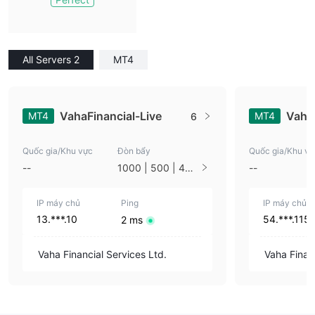
All Servers 2
MT4
VahaFinancial-Live
Vaha
MT4
MT4
6
Quốc gia/Khu vực
Đòn bẩy
Quốc gia/Khu vự
--
1000 | 500 | 400
--
| 300 | 200 | 100
| 50
IP máy chủ
Ping
IP máy chủ
13.***.10
54.***.115
2 ms
Vaha Financial Services Ltd.
Vaha Financ