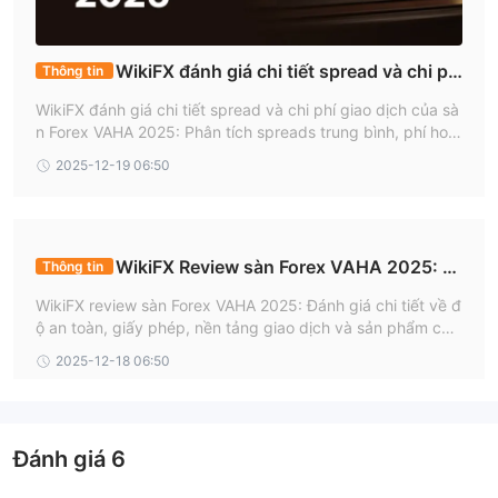
WikiFX đánh giá chi tiết spread và chi ph
Thông tin
í giao dịch của sàn Forex VAHA 2025
WikiFX đánh giá chi tiết spread và chi phí giao dịch của sà
n Forex VAHA 2025: Phân tích spreads trung bình, phí hoa
hồng, swap và các khoản phí khác. Khám phá cách chi ph
2025-12-19 06:50
í ảnh hưởng đến giao dịch, đồng thời lưu ý rủi ro cao trong
đầu tư Forex mà không có quy định cụ thể.
WikiFX Review sàn Forex VAHA 2025: C
Thông tin
ó an toàn không?
WikiFX review sàn Forex VAHA 2025: Đánh giá chi tiết về đ
ộ an toàn, giấy phép, nền tảng giao dịch và sản phẩm của
sàn VAHA. Khám phá xem VAHA có phù hợp cho người mới
2025-12-18 06:50
tham gia thị trường Forex không, đồng thời lưu ý rủi ro cao
trong đầu tư Forex.
Đánh giá
6