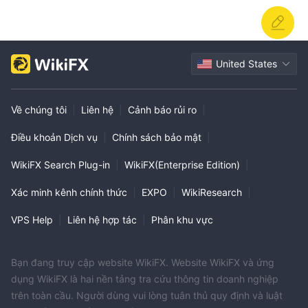
United States
Về chúng tôi
|
Liên hệ
|
Cảnh báo rủi ro
|
Điều khoản Dịch vụ
|
Chính sách bảo mật
|
WikiFX Search Plug-in
|
WikiFX(Enterprise Edition)
|
Xác minh kênh chính thức
|
EXPO
|
WikiResearch
|
VPS Help
|
Liên hệ hợp tác
|
Phân khu vực
Bạn đang truy cập website WikiFX. Website WikiFX và ứng
dụng WikiFX là hai nền tảng tra cứu thông tin doanh nghiệp
trên toàn cầu. Người dùng vui lòng tuân thủ quy định và luật