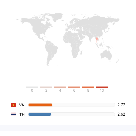
0
2
4
6
8
10
2.77
VN
2.62
TH