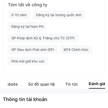
Tóm tắt về công ty
VAHA
Nhân viên doanh nghiệp
5-10 năm
Đăng ký tại Vương quốc Anh
--
Đăng ký tại Nam Phi
GP Khớp lệnh Xử lý Thẳng cho TC (STP)
GP Giao dịch Phái sinh (EP)
MT4 Chính thức
Nhà môi giới khu vực
Đánh giá
Website
Sơ đồ quan hệ
Tin tức
Thông tin tài khoản