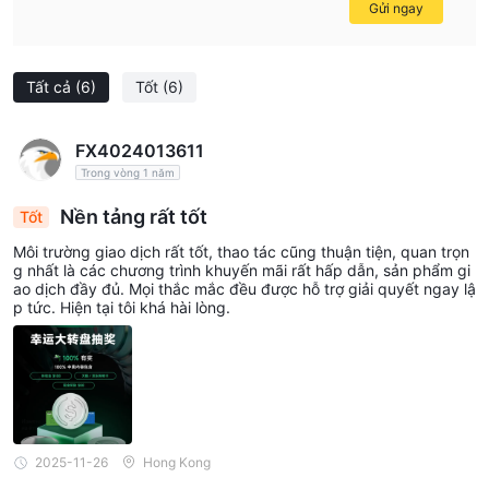
Gửi ngay
Tất cả
(6)
Tốt
(6)
FX4024013611
Trong vòng 1 năm
Nền tảng rất tốt
Tốt
Môi trường giao dịch rất tốt, thao tác cũng thuận tiện, quan trọn
g nhất là các chương trình khuyến mãi rất hấp dẫn, sản phẩm gi
ao dịch đầy đủ. Mọi thắc mắc đều được hỗ trợ giải quyết ngay lậ
p tức. Hiện tại tôi khá hài lòng.
2025-11-26
Hong Kong