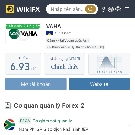
1
4
2
5
VAHA
3
6
0
ám sát quản lý
Có giám sát quản lý
5-10 năm
4
7
1
Đăng ký tại Vương quốc Anh
GP Khớp lệnh Xử lý Thẳng cho TC (STP)
5
8
2
MT4 Chính thức
Nhà môi giới khu vực
Điểm
Nhận dạng MT4/5
6
.
9
3
Chính thức
/10
7
4
Mở tài khoản
Website
8
5
9
6
Cơ quan quản lý Forex
2
7
Có giám sát quản lý
FSCA
8
Nam Phi GP Giao dịch Phái sinh (EP)