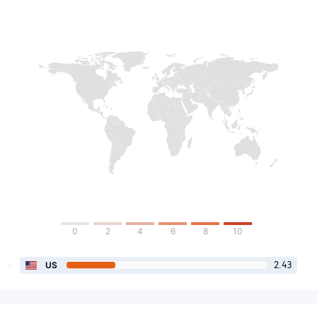
0
2
4
6
8
10
2.43
US