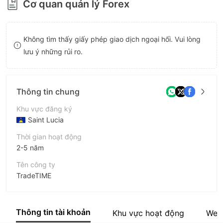
Cơ quan quản lý Forex
8
9
Không tìm thấy giấy phép giao dịch ngoại hối. Vui lòng
lưu ý những rủi ro.
Thông tin chung
Khu vực đăng ký
Saint Lucia
Thời gian hoạt động
2-5 năm
Tên công ty
TradeTIME
Viết tắt
TradeTIME
Thông tin tài khoản
Khu vực hoạt động
Web
Nhân viên doanh nghiệp