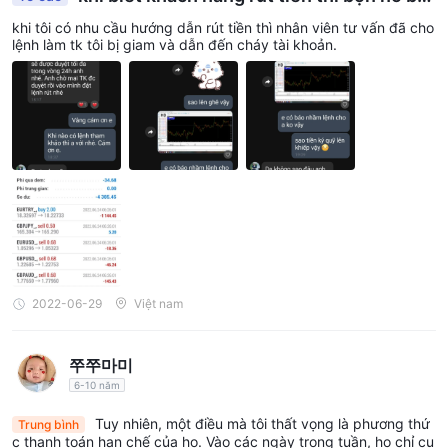
có năm tài khoản giao dịch được cung cấp bởi TradeTIME , cụ
o lệnh sai
thể là thô, tiêu chuẩn, cố định, vip và tiền điện tử.
khi tôi có nhu cầu hướng dẫn rút tiền thì nhân viên tư vấn đã cho
lệnh làm tk tôi bị giam và dẫn đến cháy tài khoản.
Tài khoản giao dịch tốt nhất cho bạn sẽ phụ thuộc vào nhu cầu
và sở thích cá nhân của bạn. Nếu bạn là người mới bắt đầu, thì
Tài khoản thô hoặc Tài khoản tiêu chuẩn có thể là một lựa chọn
tốt. Nếu bạn đã có kinh nghiệm và muốn linh hoạt hơn thì Tài
khoản cố định hoặc Tài khoản VIP có thể là lựa chọn tốt hơn.
Nếu bạn muốn giao dịch tiền điện tử, thì Tài khoản tiền điện tử
có thể là lựa chọn tốt nhất cho bạn.
Tận dụng
TradeTIME
cung cấp tỷ lệ đòn bẩy tối đa lên tới 1:1000, nghĩa là
bạn có thể kiểm soát một vị thế trị giá gấp 1000 lần số tiền gửi
2022-06-29
Việt nam
ban đầu của mình. Ví dụ: nếu bạn gửi 100 đô la, bạn có thể
kiểm soát một vị thế trị giá 100.000 đô la.
쭈쭈마미
Đòn bẩy có thể phóng đại lợi nhuận của bạn, nhưng nó cũng có
6-10 năm
thể phóng to các khoản lỗ của bạn. Nếu thị trường đi ngược lại
với bạn, bạn có thể mất nhiều tiền hơn số tiền bạn đã gửi.
Tuy nhiên, một điều mà tôi thất vọng là phương thứ
Trung bình
c thanh toán hạn chế của họ. Vào các ngày trong tuần, họ chỉ cu