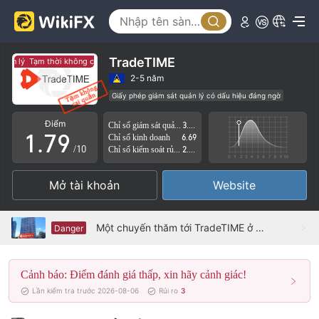
2
4
3
5
4
6
TradeTIME
ản lý
Tạm thời không có giám sát quản lý
5
7
2-5 năm
Giấy phép giám sát quản lý có dấu hiệu đáng ngờ
0
6
8
Lĩnh vực nghiệp vụ đáng ngờ
Nguy cơ rủi ro cao
Điểm
Chỉ số giám sát quản lý
3.80
1
.
7
9
Chỉ số kinh doanh
6.69
/10
Chỉ số kiểm soát rủi ro
2.18
2
8
Mở tài khoản
Website
3
9
4
Một chuyến thăm tới TradeTIME ở Thổ Nhĩ Kỳ – Không tìm thấy văn phòng
Danger
5
Cảnh báo: Điểm đánh giá thấp, xin hãy cảnh giác!
6
Lần kiểm tra trước 2026-08-06
Rủi ro
3
7