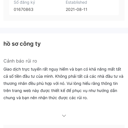
Số đăng ký
Established
01670863
2021-08-11
hồ sơ công ty
Cảnh báo rủi ro
Giao dịch trực tuyến rất nguy hiểm và bạn có khả năng mất tất
cả số tiền đầu tư của mình. Không phải tất cả các nhà đầu tư và
thương nhân đều phù hợp với nó. Vui lòng hiểu rằng thông tin
trên trang web này được thiết kế để phục vụ như hướng dẫn
chung và bạn nên nhận thức được các rủi ro.
Thông tin chung
là gì TradeTIME ?
một công ty môi giới không được kiểm soát
TradeTIMElà
đã đăng ký tại Saint Lucia cung cấp nhiều loại công cụ giao