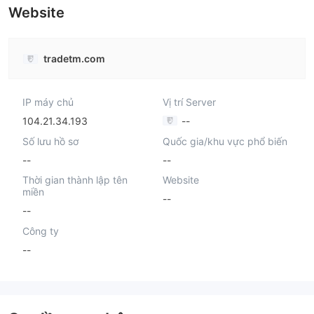
Website
tradetm.com
IP máy chủ
Vị trí Server
104.21.34.193
--
Số lưu hồ sơ
Quốc gia/khu vực phổ biến
--
--
Thời gian thành lập tên
Website
miền
--
--
Công ty
--