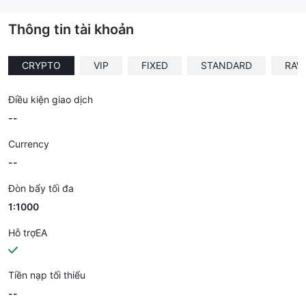
--
Thông tin tài khoản
CRYPTO
VIP
FIXED
STANDARD
RAW
Điều kiện giao dịch
--
Currency
--
Đòn bẩy tối đa
1:1000
Hỗ trợEA
Tiền nạp tối thiểu
--