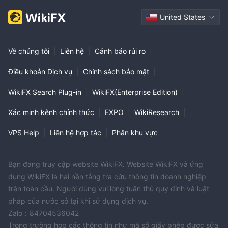
United States
Về chúng tôi
|
Liên hệ
|
Cảnh báo rủi ro
|
Điều khoản Dịch vụ
|
Chính sách bảo mật
|
WikiFX Search Plug-in
|
WikiFX(Enterprise Edition)
|
Xác minh kênh chính thức
|
EXPO
|
WikiResearch
|
VPS Help
|
Liên hệ hợp tác
|
Phân khu vực
Bạn đang truy cập website WikiFX. Website WikiFX và ứng
dụng WikiFX là hai nền tảng tra cứu thông tin doanh nghiệp
trên toàn cầu. Người dùng vui lòng tuân thủ quy định và luật
pháp của nước sở tại khi sử dụng dịch vụ.
Zalo：84704536042
Trong trường hợp các thông tin như mã số giấy phép được sửa