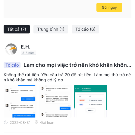
Gửi ngay
Tất cả
(7)
Trung bình
(1)
Tố cáo
(6)
E.H.
3-5 năm
Làm cho mọi việc trở nên khó khăn không
Tố cáo
có lý do, không thể rút lui
Không thể rút tiền. Yêu cầu trả 20 để rút tiền. Làm mọi thứ trở nê
n khó khăn mà không có lý do
2022-08-31
Đài loan