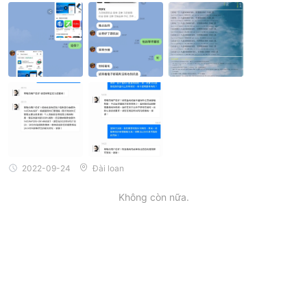
nhỏ bằng cách mua vàng. , lần thứ hai tôi được kêu gọi gửi tiền
để tăng thu nhập và kiếm thêm tiền gốc, nhưng hoạt động gửi ti
ền mà tôi được yêu cầu tham gia rất lạ. Em trực tiếp gọi điện cho
tôi vay, tôi cho vay gần 1,2 triệu Đài tệ. Tôi đã cho thu nhập 138
88USDT. Tôi thực sự thấy khoản tiền thưởng thu nhập 13888 tro
ng tài khoản của mình, nhưng nó không được nêu rõ trong sự kiệ
n và người ta không nói rằng số tiền gửi ít hơn hoạt động sẽ bị k
hấu trừ 5% trên số dư hàng ngày, và tôi không thể rút tiền. Sau
đó, tôi sẽ sẵn sàng rút tiền mặt. Bây giờ dịch vụ khách hàng nói r
ằng họ muốn tôi trả thêm 20% lợi nhuận. Tôi nghĩ tại sao không tr
ừ thẳng vào lợi nhuận thu được, tại sao lại phải đóng thêm khoản
thuế này.
2022-09-24
Đài loan
Không còn nữa.