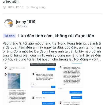
ự tức giận.
2022-12-13
Hong Kong
jenny 1919
3-5 năm
Lừa đảo tình cảm, không rút được tiền
Tố cáo
Vào tháng 9, tôi gặp một chàng trai Hong Kong trên ig, và anh ấ
y đã quan tâm đến anh ấy ngay từ đầu. Lúc đầu, anh ta nghi ng
ờ rằng đó là một trò lừa đảo, nhưng anh ta vẫn bị tẩy não bởi nh
ững lời hùng biện của mình. Anh ấy cũng nói rằng anh ấy sẽ đến
với tôi, và cùng tôi lên kế hoạch cho tương lai. Nói đồng ý với tôi
Anh ấy rất nghiêm túc, ngay cả ngày đã được ấn định. Tôi thực
sự không nghi ngờ gì về anh ấy. Anh ấy đã bị lừa xung quanh m
ột lúc. Sau này, khi đề cập đến việc đầu tư vào vàng, anh vẫn tỉ
nh táo. Anh ấy cũng nói rằng tôi chưa từng gặp mặt. Tôi không d
ám chạm vào thứ mà tôi không hiểu. Bên kia bắt đầu tống tiền tô
i về mặt tình cảm, nói rằng tôi không tin tưởng anh ta, và họ đã c
ãi nhau. Sau đó, anh ấy gọi cho tôi để xoa dịu tôi, nhưng cuối cù
ng anh ấy cũng đành lòng. Lúc đầu, tôi đã đầu tư 20.000 nhân
dân tệ vào đó. Nó thực sự mang lại lợi nhuận. Tôi cũng có thể rút
tiền, và tôi bắt đầu tin anh ta. Sau đó, bên kia đã cố gắng hết sứ
c để khiến tôi đầu tư nhiều tiền hơn. Sau khi tiền được đầu tư, an