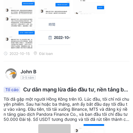
h ấy nói với tôi rằng có những hoạt động trên nền tảng trong thời
gian này. Tôi cũng đã hẹn trước. , và sau đó tiếp tục đầu tư hàn
g trăm nghìn đô la vào đó, và tôi cũng đã kiếm được tiền. Tôi địn
h trả lại anh ta số tiền mà anh ta đã đưa cho tôi. Bộ phận chăm s
óc khách hàng cho biết vì phòng chống rửa tiền nên phải đặt cọ
c 20%, nếu không sẽ bị trừ 5% mỗi ngày. Tôi đã vội vàng vay tiề
n từ một người bạn. Tôi cũng đã đặt cọc, nhưng bên kia đã biến
mất khỏi thế giới sau khi tôi trả tiền đặt cọc. Tài khoản cũ vẫn sử
dụng được nhưng việc rút tiền vẫn bị kẹt chờ xét duyệt. Giờ ngh
ĩ lại tôi thấy mình quá dễ bị tẩy não vì thất tình. Tôi nghĩ rằng tôi
đang cảnh giác. Đủ rồi, tôi chỉ hy vọng có thể kiếm được một ít ti
2022-10-15
Đài loan
ền
John B
3-5 năm
Cư dân mạng lừa đảo đầu tư, nền tảng biế
Tố cáo
n mất và không thể rút tiền
Tôi đã gặp một người Hồng Kông trên IG. Lúc đầu, tôi chỉ nói chu
yện phiếm. Sau hai hoặc ba tháng, anh ấy bắt đầu dạy tôi đầu t
ư vào vàng. Đầu tiên, tôi tải xuống Binance, MT5 và đăng ký nề
n tảng giao dịch Pandora Finance Co., và ban đầu tôi chỉ đầu tư
50.000 Đài tệ. Số USDT tương đương và tôi đã rút tiền thành cô
ng một lần và anh ấy cũng đầu tư 10.000 USDT vào tài khoản c
ủa tôi, và tiếp tục thuyết phục tôi đầu tư thêm tiền để có thêm th