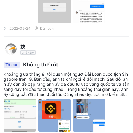
u nhập, cho đến khi nhân viên dịch vụ khách hàng muốn rút tiền,
nhưng nhận được sau đó trả lời, tôi không có thêm tiền để đầu t
ư. Kết quả là sau một vài ngày, tài khoản MT5 của tôi đã bị xóa
và thậm chí cả URL của nền tảng cũng biến mất. Đó rõ ràng là m
ột trò lừa đảo! ! !
2022-09-24
Đài loan
妏
3-5 năm
Không thể rút
Tố cáo
Khoảng giữa tháng 8, tôi quen một người Đài Loan quốc tịch Sin
gapore trên IG. Ban đầu, anh ta chỉ ngồi lê đôi mách. Sau đó, an
h ấy dần đề cập rằng anh ấy đã đầu tư vào vàng quốc tế và sẵn
sàng dạy tôi đầu tư cùng nhau. Trong khoảng thời gian này, anh
ấy cũng bắt đầu theo đuổi tôi. Cùng nhau dệt ước mơ kiếm tiền,
làm việc chăm chỉ cho tương lai và cùng nhau xây dựng cuộc số
ng tốt đẹp hơn, chúng tôi nói chuyện điện thoại hàng ngày để hạ
thấp cảnh giác của tôi. Sau đó, anh ấy yêu cầu tôi làm theo hướ
ng dẫn của anh ấy, tải xuống Binance, MT5 và Pandora Finance
Co., đồng thời hướng dẫn tôi cách giao dịch từng bước, đồng th
ời đưa tôi gửi tiền USDT. Lúc đầu, tôi đầu tư USDT tương đương
50.000 đô la Đài Loan, và tôi đã kiếm được một khoản lợi nhuận