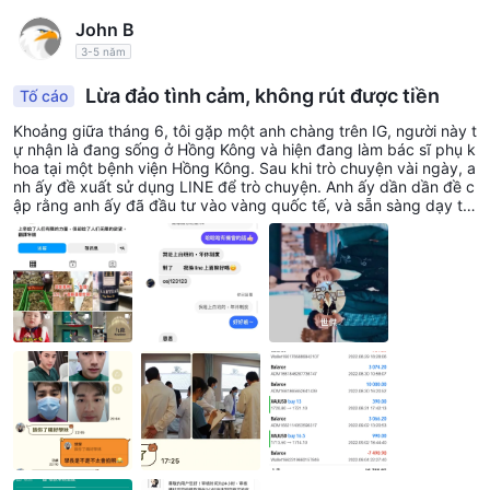
John B
3-5 năm
Lừa đảo tình cảm, không rút được tiền
Tố cáo
Khoảng giữa tháng 6, tôi gặp một anh chàng trên IG, người này t
ự nhận là đang sống ở Hồng Kông và hiện đang làm bác sĩ phụ k
hoa tại một bệnh viện Hồng Kông. Sau khi trò chuyện vài ngày, a
nh ấy đề xuất sử dụng LINE để trò chuyện. Anh ấy dần dần đề c
ập rằng anh ấy đã đầu tư vào vàng quốc tế, và sẵn sàng dạy tôi
đầu tư cùng nhau. Trong khoảng thời gian này, anh ấy cũng bắt
đầu theo đuổi tôi, cùng nhau đan kết để kiếm tiền, làm việc chă
m chỉ vì tương lai, và tạo dựng cuộc sống tốt đẹp hơn. Anh ta cũ
ng đưa ra hình ảnh công việc và báo cáo nơi ở. Và để tạo ra cảm
giác đang làm việc trong bệnh viện trong cuộc gọi để giảm cảnh
giác của tôi. Sau đó, anh ấy yêu cầu tôi làm theo hướng dẫn của
anh ấy, tải xuống Binance, MT5 và Pandora Finance Co., và hướ
ng dẫn cách giao dịch từng bước. Lúc đầu, chỉ cần đầu tư nhỏ
mà có lãi, khiến tôi cảm thấy khó tin và không khỏi nghi ngờ. Anh
ấy bày tỏ sẵn sàng tài trợ 10.000USDT bằng sự tin tưởng và qu
yết tâm của mình. Với sự gia tăng dần dần của mỗi khoản thu nh
ập, anh ấy đã yêu cầu tôi đầu tư ngày càng nhiều quỹ hơn, vì vậ
y tôi đã liên tiếp đầu tư tổng cộng 7.000USDT cho đến khi tôi kh
ông còn quỹ để đầu tư nữa, anh ấy lại đề xuất rằng 20.000 USD
T có thể được tài trợ, và tôi cũng đã phải gây quỹ nhiều hơn. Lú