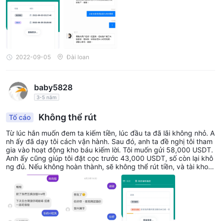
c này, tôi bỗng thấy chẳng lành nên lục lại những tấm ảnh anh ta
đã đăng tải trước đó thì thấy thông tin anh ta dùng ảnh của ngư
ời khác để lừa đảo. Tôi là người tái phạm nên đã đến ngay Công
ty tài chính Pandora để xin rút tiền nhưng lại được trả lời như vậy
... Thực sự nhắc nhở các bạn chú ý và cẩn thận!
2022-09-05
Đài loan
baby5828
3-5 năm
Không thể rút
Tố cáo
Từ lúc hắn muốn đem ta kiếm tiền, lúc đầu ta đã lãi không nhỏ. A
nh ấy đã dạy tôi cách vận hành. Sau đó, anh ta đề nghị tôi tham
gia vào hoạt động kho báu kiếm lời. Tôi muốn gửi 58,000 USDT.
Anh ấy cũng giúp tôi đặt cọc trước 43,000 USDT, số còn lại khô
ng đủ. Nếu không hoàn thành, sẽ không thể rút tiền, và tài khoả
n sẽ bị đóng băng.