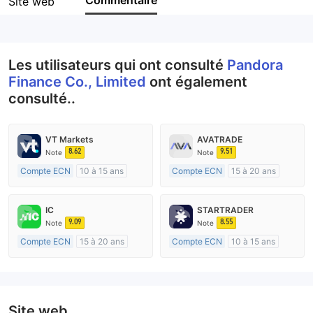
Commentaire
Site web
Personnel
--
Les utilisateurs qui ont consulté
Pandora
Finance Co., Limited
ont également
consulté..
VT Markets
AVATRADE
8.62
9.51
Note
Note
Compte ECN
10 à 15 ans
Compte ECN
15 à 20 ans
Réglementation de Australie
Réglementation de Australie
Market Making (MM)
Market Making (MM)
IC
STARTRADER
Etiquette principale MT4
Etiquette principale MT4
9.09
8.55
Note
Note
Compte ECN
15 à 20 ans
Compte ECN
10 à 15 ans
Réglementation de Australie
Réglementation de Australie
Market Making (MM)
Market Making (MM)
Etiquette principale MT4
Etiquette principale MT4
Site web