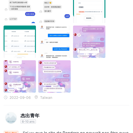
2022-09-06
Taïwan
杰出青年
6-10 ans
J'ai vu que le site de Pandora ne pouvait pas être ouve