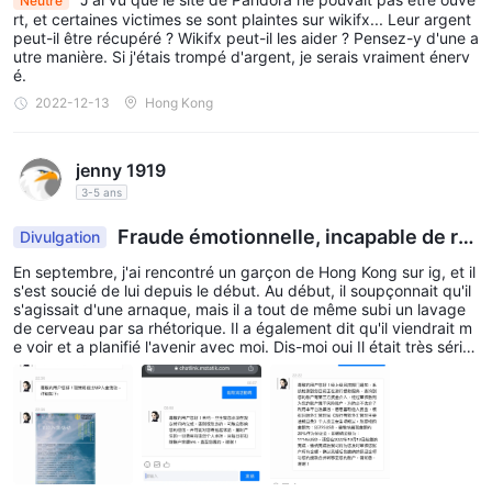
Neutre
rt, et certaines victimes se sont plaintes sur wikifx... Leur argent
peut-il être récupéré ? Wikifx peut-il les aider ? Pensez-y d'une a
utre manière. Si j'étais trompé d'argent, je serais vraiment énerv
é.
2022-12-13
Hong Kong
jenny 1919
3-5 ans
Fraude émotionnelle, incapable de ret
Divulgation
irer de l'argent
En septembre, j'ai rencontré un garçon de Hong Kong sur ig, et il
s'est soucié de lui depuis le début. Au début, il soupçonnait qu'il
s'agissait d'une arnaque, mais il a tout de même subi un lavage
de cerveau par sa rhétorique. Il a également dit qu'il viendrait m
e voir et a planifié l'avenir avec moi. Dis-moi oui Il était très série
ux, même la date était fixée. Je n'avais vraiment aucun doute su
r lui. Il a été trompé pendant un moment. Plus tard, lorsqu'il a par
lé d'investir dans l'or, il était toujours en alerte. Il a également dit
que je ne l'avais jamais rencontré. Je n'ai pas osé toucher quelqu
e chose que je ne comprenais pas. L'autre partie a commencé à
me faire chanter émotionnellement, disant que je ne lui faisais pa
s confiance, et ils se sont disputés. Plus tard, il m'a appelé pour