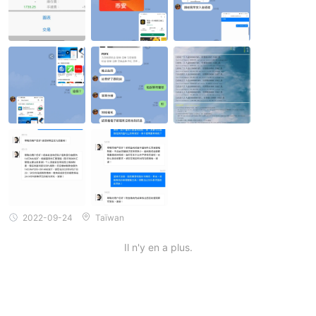
m'a demandé de suivre ses instructions, de télécharger Binance,
MT5 et Pandora Finance Co., et de m'apprendre à trader étape
par étape, et m'a amené à déposer des USDT. Au début, j'ai d'a
bord investi en USDT l'équivalent de 50 000 dollars taïwanais, et
j'ai réalisé un petit profit en achetant de l'or. , la deuxième fois,
j'ai été appelé à déposer de l'argent pour augmenter les revenus
et gagner plus d'argent pour le principal, mais l'activité de dépôt
à laquelle on m'a demandé de participer était très étrange. J'ai d
irectement appelé pour un prêt et j'ai prêté près de 1,2 million de
dollars taïwanais. J'ai donné un revenu de 13888USDT. J'ai vrai
ment vu le bonus de revenu de 13888 sur mon compte, mais ce
n'était pas clairement indiqué dans l'événement, et il n'était pas
dit que le montant du dépôt inférieur à l'activité serait déduit de
5% du solde journalier, et je ne peux pas retirer de l'argent. Aprè
s cela, je serai prêt à retirer de l'argent. Maintenant, le service cli
ent a dit qu'il voulait que je paye encore 20 % des bénéfices. Je
pense pourquoi ne pas le déduire directement des bénéfices qu
e je reçois, pourquoi dois-je payer cet impôt supplémentaire.
2022-09-24
Taïwan
Il n'y en a plus.