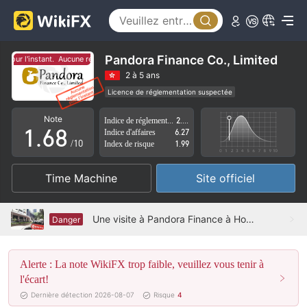
1
3
2
4
3
5
Pandora Finance Co., Limited
ur l'instant.
Aucune réglementation pour l'instant.
4
6
2 à 5 ans
Licence de réglementation suspectée
0
5
7
Région d'affaires suspectée
Risque élevé potentiel
Note
Indice de réglementation
2.26
1
.
6
8
Indice d'affaires
6.27
/10
Index de risque
1.99
2
7
9
Time Machine
Site officiel
3
8
4
9
Une visite à Pandora Finance à Hong Kong - Aucun bureau trouvé
Danger
5
Alerte : La note WikiFX trop faible, veuillez vous tenir à
6
l'écart!
7
Dernière détection 2026-08-07
Risque
4