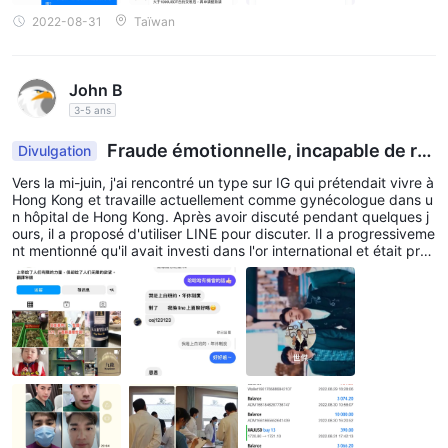
2022-08-31
Taïwan
John B
3-5 ans
Fraude émotionnelle, incapable de ret
Divulgation
irer de l'argent
Vers la mi-juin, j'ai rencontré un type sur IG qui prétendait vivre à
Hong Kong et travaille actuellement comme gynécologue dans u
n hôpital de Hong Kong. Après avoir discuté pendant quelques j
ours, il a proposé d'utiliser LINE pour discuter. Il a progressiveme
nt mentionné qu'il avait investi dans l'or international et était prêt
à m'apprendre à investir ensemble. Pendant cette période, il a é
galement commencé à me poursuivre, tissant ensemble pour ga
gner de l'argent, travaillant dur pour l'avenir et créant une vie me
illeure. Il a également publié des photos de travail et indiqué où il
se trouvait. Et de créer le sentiment de travailler à l'hôpital pend
ant l'appel pour réduire ma vigilance. Plus tard, il m'a demandé d
e suivre ses instructions, de télécharger Binance, MT5 et Pandor
a Finance Co., et d'apprendre à trader étape par étape. Au débu
t, avec seulement un petit investissement, il y avait un profit, ce
qui m'a fait me sentir incroyable et douteux. Il a exprimé sa volo
nté de financer 10 000 USDT avec sa confiance et sa détermina