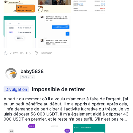
tion. Avec l'augmentation progressive de chaque revenu, il m'a d
emandé d'investir de plus en plus de fonds, j'ai donc successive
ment investi un total de 7 000 USDT jusqu'à ce que je n'aie plus
de fonds à investir, il a de nouveau proposé que 20 000 USDT p
uissent être financés, et j'ai aussi devait lever plus de fonds. À c
e moment-là, je me suis soudainement senti mal, alors j'ai recher
ché les photos qu'il avait téléchargées auparavant et j'ai trouvé
l'information selon laquelle il utilisait les photos d'autres personne
s pour frauder. Je suis un récidiviste, alors je suis immédiatement
allé à Pandora Finance Co. pour demander un retrait, mais j'ai re
çu une telle réponse... Je vous rappelle vraiment de faire attenti
2022-09-05
Taïwan
on et d'être prudent !
baby5828
3-5 ans
Impossible de retirer
Divulgation
A partir du moment où il a voulu m'amener à faire de l'argent, j'ai
eu un petit bénéfice au début. Il m'a appris à opérer. Après cela,
il m'a demandé de participer à l'activité lucrative du trésor. Je vo
ulais déposer 58 000 USDT. Il m'a également aidé à déposer 43
000 USDT en premier, et le reste n'a pas suffi. S'il n'est pas rem
pli, il ne sera pas possible de retirer des fonds et le compte sera
gelé.