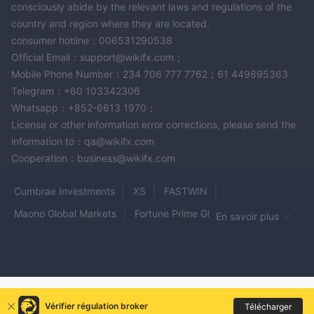
consciously abide by the relevant laws and regulations of the
country and region where they are located.
consumer hotline：006531290538
Official Email：support@wikifx.com；
Mobile Phone Number：234 706 777 7762；61 449895363
Telegram：+60 103342306
Whatsapp：+852-6613 1970；
License or other information error corrections, please send the
information to：qa@wikifx.com
Cooperation：business@wikifx.com
Cumbrae Investments
XS
FASTWIN
Maono Global Markets
Fortune Prime Global
En savoir plus
HANTEC MARKETS
Divitum Trade
Gold Fun Corporation Ltd
Secure Stock FX
Opti Trade
FXDD
AFAQ TRADE
tradovate
Tradeinfy Markets
Primetrendmarket
Vérifier régulation broker
Télécharger