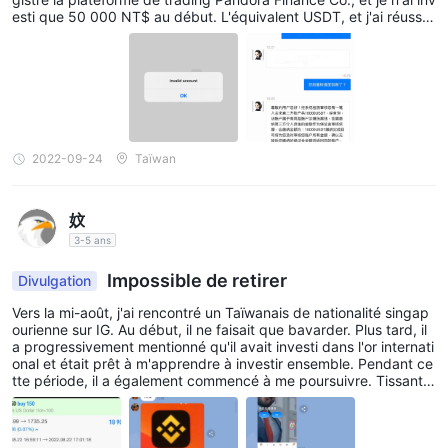
esti que 50 000 NT$ au début. L'équivalent USDT, et j'ai réussi
à retirer les fonds une fois, et il a également investi 10 000 USDT
sur mon compte, et a continué à me persuader d'investir plus de
fonds pour obtenir plus de revenus, jusqu'à ce que le personnel
du service client veuille retirer, mais reçu Après un tel réponse, je
n'avais plus de fonds à investir. Résultat, au bout de quelques jo
urs, mon compte MT5 a été supprimé, et même l'URL de la plate
forme a disparu. C'était évidemment une arnaque ! ! !
2022-09-24
Taïwan
妏
3-5 ans
Impossible de retirer
Divulgation
Vers la mi-août, j'ai rencontré un Taïwanais de nationalité singap
ourienne sur IG. Au début, il ne faisait que bavarder. Plus tard, il
a progressivement mentionné qu'il avait investi dans l'or internati
onal et était prêt à m'apprendre à investir ensemble. Pendant ce
tte période, il a également commencé à me poursuivre. Tissant d
es rêves de gagner de l'argent ensemble, de travailler dur pour
l'avenir et de construire une vie meilleure ensemble, nous parlons
au téléphone tous les jours pour baisser ma garde. Plus tard, il