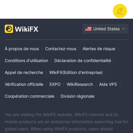
United States
À propos de nous
|
Contactez-nous
|
Alertes de risque
|
Conditions d'utilisation
|
Déclaration de confidentialité
|
Appel de recherche
|
WikiFX(Edition d'entreprise)
|
Vérification officielle
|
EXPO
|
WikiResearch
|
Aide VPS
|
Coopération commerciale
|
Division régionale
You are visiting the WikiFX website. WikiFX Internet and its
mobile products are an enterprise information searching tool for
global users. When using WikiFX products, users should