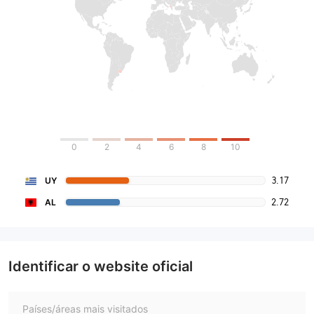
0
2
4
6
8
10
3.17
UY
2.72
AL
Identificar o website oficial
Países/áreas mais visitados