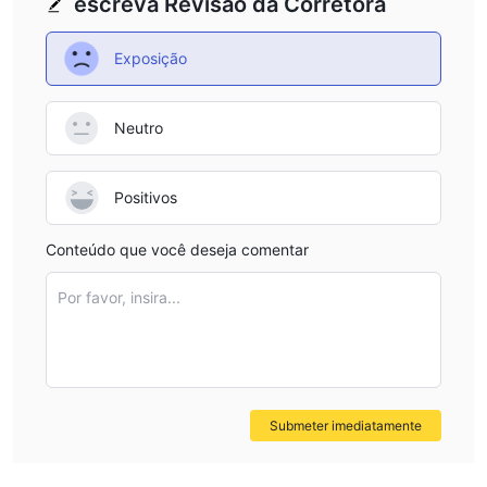
escreva Revisão da Corretora
com as contas oferecidas. apenas tome o par de referência
eur/usd como exemplo, o spread começa a partir de 2,5 pips
Exposição
na conta básica, de 2 pips na conta ouro, de 1,6 pips na conta
platina e 1,1 pips na conta vip.
Plataforma de negociação
Neutro
24optionoferece aos traders várias opções de plataforma de
negociação: uma plataforma de negociação interna, o aplicativo
Positivos
móvel e a plataforma de negociação mt4, que atualmente é a
mais popular do mercado.
Conteúdo que você deseja comentar
Depósito e Retirada
24optionoferece suporte aos comerciantes para depositar e
Por favor, insira...
retirar fundos de suas contas de investimento por meio de
cartões de crédito/débito visa/mastercard, transferências
eletrônicas, skrill e neteller. 24option tem uma alta taxa de
saque de 3,5% para saques via cartão de crédito/débito. a taxa
de transferência eletrônica varia de acordo com a moeda e é de
Submeter imediatamente
aproximadamente US$ 30. neteller cobra 3,5% para saques e
2% para saques via skrill.