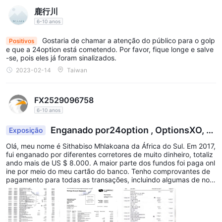
鹿行川
6-10 anos
Gostaria de chamar a atenção do público para o golp
Positivos
e que a 24option está cometendo. Por favor, fique longe e salve
-se, pois eles já foram sinalizados.
2023-02-14
Taiwan
FX2529096758
6-10 anos
Enganado por24option , OptionsXO, Pl
Exposição
us Option, etc
Olá, meu nome é Sithabiso Mhlakoana da África do Sul. Em 2017,
fui enganado por diferentes corretores de muito dinheiro, totaliz
ando mais de US $ 8.000. A maior parte dos fundos foi paga onl
ine por meio do meu cartão do banco. Tenho comprovantes de
pagamento para todas as transações, incluindo algumas de nos
sas conversas com eles enquanto tentava exigir meu dinheiro de
volta. Em alguns casos, eu estava obtendo alguns lucros depois
de negociar, mas quando queria fazer retiradas, eles se recusav
am a processá-los até bloquearem qualquer meio