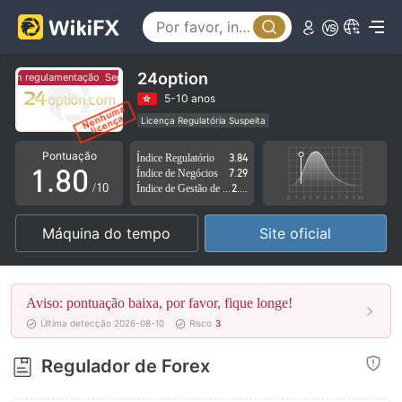
3
4
5
24option
em regulamentação
Sem regulamentação
6
5-10 anos
Licença Regulatória Suspeita
0
7
Região de negócios suspeita
Risco potencial alto
Pontuação
Índice Regulatório
3.84
1
.
8
0
Índice de Negócios
7.29
/10
Índice de Gestão de Risco
2.18
2
9
1
Máquina do tempo
Site oficial
3
2
4
3
Aviso: pontuação baixa, por favor, fique longe!
5
4
Última detecção 2026-08-10
Risco
3
6
5
Regulador de Forex
7
6