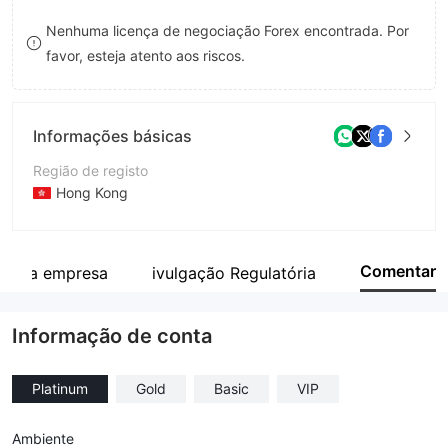
8
7
Nenhuma licença de negociação Forex encontrada. Por
favor, esteja atento aos riscos.
9
8
9
Informações básicas
Região de registo
Hong Kong
Anos de operação
5-10 anos
Comentar
o da empresa
ivulgação Regulatória
Empresa
Richfield Capital Limited
Informação de conta
Platinum
Gold
Basic
VIP
Ambiente