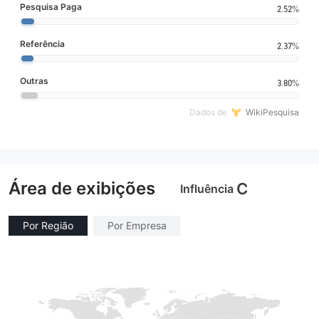
Pesquisa Paga
2.52%
Referência
2.37%
Outras
3.80%
Dados de
WikiPesquisa
Área de exibições
C
Influência
Por Região
Por Empresa