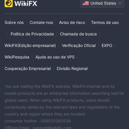
United States
Sobre nós
|
Contate-nos
|
Aviso de risco
|
Termos de uso
|
Política de Privacidade
|
Chamada de busca
|
WikiFX(Edição empresarial)
|
Verificação Oficial
|
EXPO
|
WikiPesquisa
|
Ajuda ao uso de VPS
|
Cooperação Empresarial
|
Divisão Regional
You are visiting the WikiFX website. WikiFX Internet and its
mobile products are an enterprise information searching tool for
global users. When using WikiFX products, users should
consciously abide by the relevant laws and regulations of the
country and region where they are located.
consumer hotline：006531290538
Official Email：support@wikifx.com；