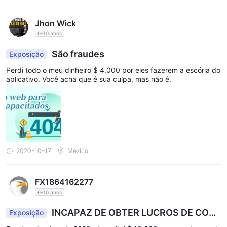
Jhon Wick
6-10 anos
São fraudes
Exposição
Perdi todo o meu dinheiro $ 4.000 por eles fazerem a escória do
aplicativo. Você acha que é sua culpa, mas não é.
2020-10-17
México
FX1864162277
6-10 anos
INCAPAZ DE OBTER LUCROS DE COM
Exposição
ÉRCIOS