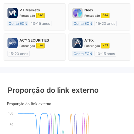
VT Markets
Neex
8.68
8.64
Pontuação
Pontuação
Conta ECN
10-15 anos
Conta ECN
15-20 anos
Austrália Regulamento
Austrália Regulamento
Market Marketing (MM)
Market Marketing (MM)
ACY SECURITIES
ATFX
Etiqueta principal MT4
Etiqueta principal MT4
8.62
9.21
Pontuação
Pontuação
15-20 anos
Conta ECN
10-15 anos
Austrália Regulamento
Austrália Regulamento
Market Marketing (MM)
Market Marketing (MM)
Etiqueta principal MT4
Etiqueta principal MT4
Proporção do link externo