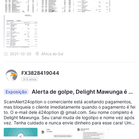
2021-10-20
África do Sul
FX3828419044
3-5 anos
Alerta de golpe, Delight Mawunga é u
Exposição
m golpista $ 40
ScamAlert24option o comerciante está aceitando pagamentos,
mas bloqueia o cliente imediatamente quando o pagamento é fei
to. O e-mail dele é24option @ gmail.com. Seu nome completo é
Delight Mawunga. Seu canal muda de logotipo e nome vez após
vez. Tenha cuidado e nunca envie dinheiro para esse cara! Um g
rande golpe