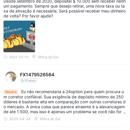
Desde setembro de 2020, depositei $ 10.000 sem receber nenh
um pagamento. Sempre que desejo retirar, uma nova taxa ou ta
xa de ativação é necessária. Será possível receber meu dinheiro
de volta? Por favor ajude?
2021-01-11
África do Sul
FX1479526564
6-10 anos
Eu não recomendaria a 24option para quem procura u
Neutro
m corretor confiável. Sua exigência de depósito mínimo de 250
dólares é bastante alta em comparação com outras corretoras d
o mercado. A única coisa que parece atraente é a alavancagem
de até 1:500, mas isso é apenas um problema se você não for u
m trader experiente. Mas o que realmente me irritou foi a taxa d
2023-04-24
África do Sul
e saque, que é muito alta!! Acho que tem opções muito melhores
por aí.