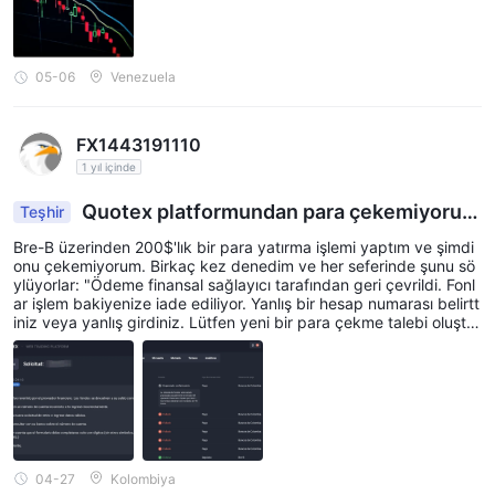
05-06
Venezuela
FX1443191110
1 yıl içinde
Quotex platformundan para çekemiyoru
Teşhir
m.
Bre-B üzerinden 200$'lık bir para yatırma işlemi yaptım ve şimdi
onu çekemiyorum. Birkaç kez denedim ve her seferinde şunu sö
ylüyorlar: "Ödeme finansal sağlayıcı tarafından geri çevrildi. Fonl
ar işlem bakiyenize iade ediliyor. Yanlış bir hesap numarası belirtt
iniz veya yanlış girdiniz. Lütfen yeni bir para çekme talebi oluştur
un ve geçerli bilgileri girin. Hesap numarasını bankanızdan kontr
ol edebilirsiniz. Lütfen formun yalnızca rakamlar kullanılarak dold
urulması gerektiğini unutmayın (başka semboller, virgüller vb. yo
k)." Görünüşe göre parayı iade etmek istemiyorlar.
04-27
Kolombiya