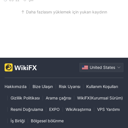
Daha fazlasını yüklemek için yukarı kaydırın
United States
Hakkımızda
|
Bize Ulaşın
|
Risk Uyarısı
|
Kullanım Koşulları
|
Gizlilik Politikası
|
Arama çağrısı
|
WikiFX(Kurumsal Sürüm)
|
Resmi Doğrulama
|
EXPO
|
WikiAraştırma
|
VPS Yardımı
|
İş Birliği
|
Bölgesel bölünme