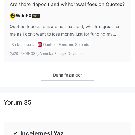
Are there deposit and withdrawal fees on Quotex?
more transparent.
WikiFX
Yanıt
Quotex deposit fees are non-existent, which is great for
me as I don’t want to lose money just for funding my
account. However, withdrawal fees aren’t clearly outlined,
Broker Issues
Quotex
Fees and Spreads
which is concerning. I’ve read Quotex reviews where some
2025-06-08
Amerika Birleşik Devletleri
users mention unexpected fees or delays when
withdrawing funds. For me, access to my profits is crucial,
and if Quotex doesn’t clearly state its withdrawal fees or
Daha fazla gör
processing times, I’d be wary of using the platform for
larger, long-term investments. Transparency is key when it
comes to deposit and withdrawal fees, and I would feel
Yorum
35
more comfortable if Quotex disclosed all of this
information upfront.
incelemesi Yaz