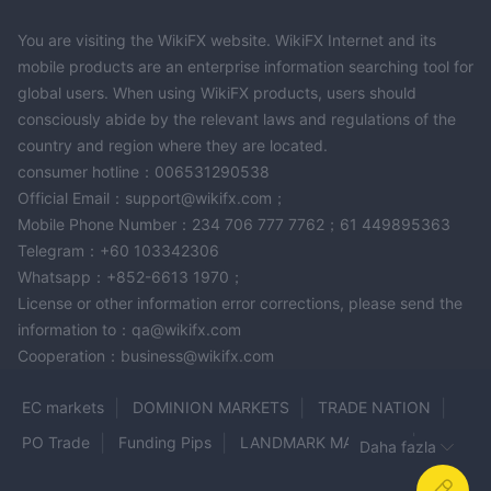
You are visiting the WikiFX website. WikiFX Internet and its
mobile products are an enterprise information searching tool for
global users. When using WikiFX products, users should
consciously abide by the relevant laws and regulations of the
country and region where they are located.
consumer hotline：006531290538
Official Email：support@wikifx.com；
Mobile Phone Number：234 706 777 7762；61 449895363
Telegram：+60 103342306
Whatsapp：+852-6613 1970；
License or other information error corrections, please send the
information to：qa@wikifx.com
Cooperation：business@wikifx.com
EC markets
DOMINION MARKETS
TRADE NATION
PO Trade
Funding Pips
LANDMARK MARKETS
Daha fazla
TradeEU Global
Weltrade
The Funded Fx