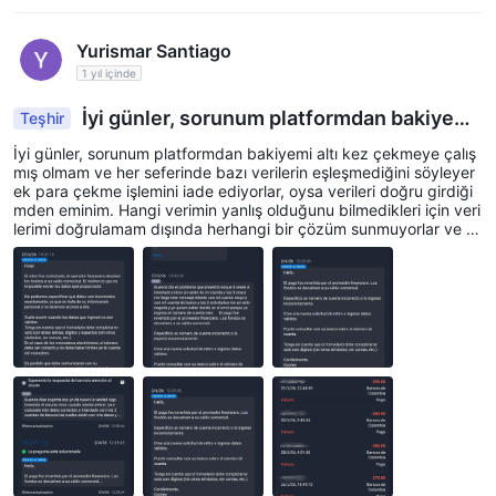
Yurismar Santiago
1 yıl içinde
İyi günler, sorunum platformdan bakiyemi
Teşhir
altı kez çekmeye çalışmış olmam.
İyi günler, sorunum platformdan bakiyemi altı kez çekmeye çalış
mış olmam ve her seferinde bazı verilerin eşleşmediğini söyleyer
ek para çekme işlemini iade ediyorlar, oysa verileri doğru girdiği
mden eminim. Hangi verimin yanlış olduğunu bilmedikleri için veri
lerimi doğrulamam dışında herhangi bir çözüm sunmuyorlar ve b
u nedenle bana herhangi bir çözüm vermiyorlar.