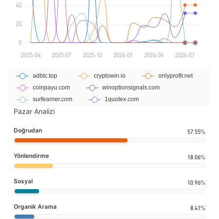
Pazar Analizi
Doğrudan
57.55%
Yönlendirme
18.06%
Sosyal
10.96%
Organik Arama
8.41%