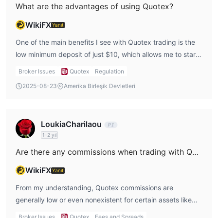
What are the advantages of using Quotex?
WikiFX
Yanıt
One of the main benefits I see with Quotex trading is the
low minimum deposit of just $10, which allows me to start
trading with a small amount of money. This is a pro for me
Broker Issues
Quotex
Regulation
because I can test out the platform and its features
2025-08-23
Amerika Birleşik Devletleri
without committing a large sum upfront. Additionally,
Quotex trade offers a demo account, which gives me the
opportunity to practice risk-free. This is ideal for me as I
LoukiaCharilaou
can familiarize myself with the platform before using real
1-2 yıl
funds. Another perk is the 24/7 customer support, which
Are there any commissions when trading with Quotex?
makes me feel supported whenever I need assistance.
While these features are appealing, I can’t overlook the
WikiFX
Yanıt
fact that Quotex is unregulated, which is a significant
From my understanding, Quotex commissions are
downside.
generally low or even nonexistent for certain assets like
stocks and cryptocurrencies. However, the fees
Broker Issues
Quotex
Fees and Spreads