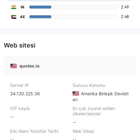
2.49
IN
2.48
AE
Web sitesi
quotex.io
Server IP
Sunucu Konumu
34.120.225.36
Amerika Birleşik Devletl
eri
ICP kaydı
En çok ziyaret edilen
ülkeler/alanlar
--
--
Etki Alanı Yürürlük Tarihi
Web Sitesi
--
--