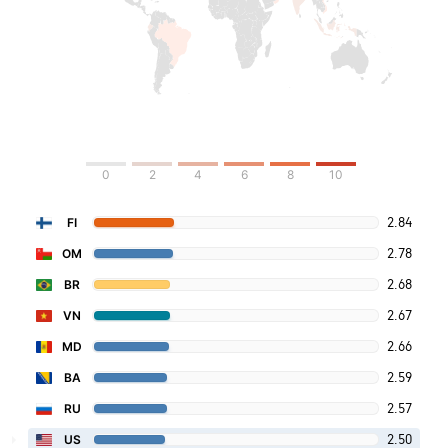
0
2
4
6
8
10
2.84
FI
2.78
OM
2.68
BR
2.67
VN
2.66
MD
2.59
BA
2.57
RU
2.50
US