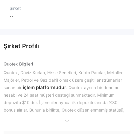
Şirket
--
Şirket Profili
Quotex Bilgileri
Quotex, Döviz Kurları, Hisse Senetleri, Kripto Paralar, Metaller,
Majörler, Petrol ve Gaz dahil olmak üzere çeşitli enstrümanlar
işlem platformudur
sunan bir
. Quotex ayrıca bir deneme
hesabı ve 24 saat müşteri desteği sunmaktadır. Minimum
depozito $10'dur. İşlemciler ayrıca ilk depozitolarında %30
bonus alırlar. Bununla birlikte, Quotex düzenlenmemiş statüsü,
belirsiz gerekli bilgileri ve para çekme konusunda bazı olumsuz
yorumlar nedeniyle hala risklidir.