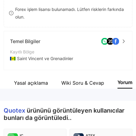
8
9
Forex işlem lisansı bulunamadı. Lütfen risklerin farkında
olun.
9
Temel Bilgiler
Kayıtlı Bölge
Saint Vincent ve Grenadinler
İşletme Dönemi
5-10 yıl
Yorum
i
Yasal açıklama
Wiki Soru & Cevap
Şirket Adı
Maxbit LLC
Quotex
ürününü görüntüleyen kullanıcılar
bunları da görüntüledi..
IC
ATFX