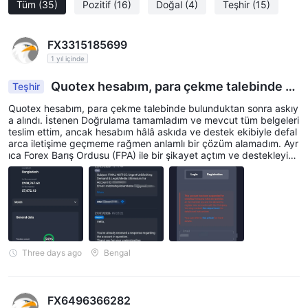
Tüm
(35)
Pozitif
(16)
Doğal
(4)
Teşhir
(15)
FX3315185699
1 yıl içinde
Quotex hesabım, para çekme talebinde b
Teşhir
ulunduktan sonra askıya alındı.
Quotex hesabım, para çekme talebinde bulunduktan sonra askıy
a alındı. İstenen Doğrulama tamamladım ve mevcut tüm belgeleri
teslim ettim, ancak hesabım hâlâ askıda ve destek ekibiyle defal
arca iletişime geçmeme rağmen anlamlı bir çözüm alamadım. Ayr
ıca Forex Barış Ordusu (FPA) ile bir şikayet açtım ve destekleyici
kanıtlar sundum. Umarım Quotex şikayetimi adil bir şekilde incele
r ve bu anlaşmazlığı çözer.
Three days ago
Bengal
FX6496366282