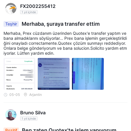
FX2002255412
1 yıl içinde
Merhaba, şuraya transfer ettim
Teşhir
Merhaba, Prex cüzdanım üzerinden Quotex'e transfer yaptım ve
bana almadıklarını söylüyorlar... Prex bana işlemin gerçekleştirildi
ğini onayladı correctamente.Quotex çözüm sunmayı reddediyor.
Onlara belge gönderiyorum ve bana solucion.Solicito yardım etm
iyorlar. Lütfen yardım edin.
05-05
Arjantin
Bruno Silva
1 yıl içinde
Ben zaten Quotex'te işlem yapıyorum
Pozitif