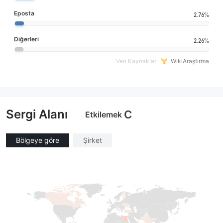
Eposta
2.76%
Diğerleri
2.26%
Veri Kaynakları
WikiAraştırma
Sergi Alanı
C
Etkilemek
Bölgeye göre
Şirket