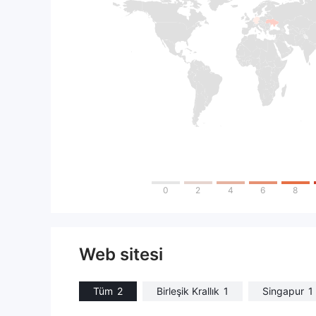
0
2
4
6
8
Web sitesi
Tüm
2
Birleşik Krallık
1
Singapur
1