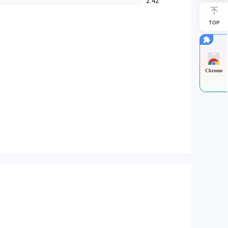
2.42
TOP
Chrome