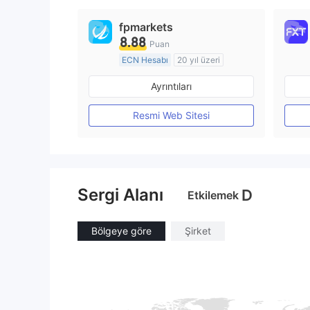
fpmarkets
8.88
Puan
ECN Hesabı
20 yıl üzeri
Düzenleyici Ülke/Bölge: Avustralya
Ayrıntıları
Pazar Yapıcılık (MM)
MT4 Tam Lisans
Resmi Web Sitesi
Sergi Alanı
D
Etkilemek
Bölgeye göre
Şirket