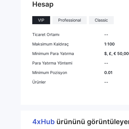
Hesap
VIP
Professional
Classic
Ticaret Ortamı
--
Maksimum Kaldıraç
1:100
Minimum Para Yatırma
$, £, € 50,0
Para Yatırma Yöntemi
--
Minimum Pozisyon
0.01
Ürünler
--
4xHub
ürününü görüntüleyen 