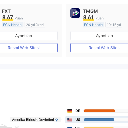
FXT
TMGM
8.67
8.61
Puan
Puan
ECN Hesabı
20 yıl üzeri
ECN Hesabı
10-15 yıl
Düzenleyici Ülke/Bölge: Avustralya
Ayrıntıları
Ayrıntıları
Pazar Yapıcılık (MM)
Pazar Yapıcılık (MM)
MT4 Tam Lisans
MT4 Tam Lisans
Resmi Web Sitesi
Resmi Web Sitesi
DE
Amerika Birleşik Devletleri
US