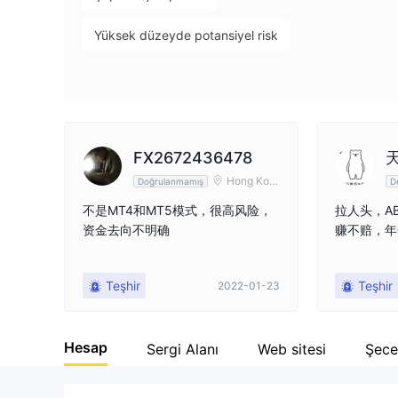
Yüksek düzeyde potansiyel risk
FX2672436478
Hong Kon
Doğrulanmamış
D
g
不是MT4和MT5模式，很高风险，
拉人头，A
资金去向不明确
赚不赔，年
Teşhir
Teşhir
2022-01-23
Hesap
Sergi Alanı
Web sitesi
Şece