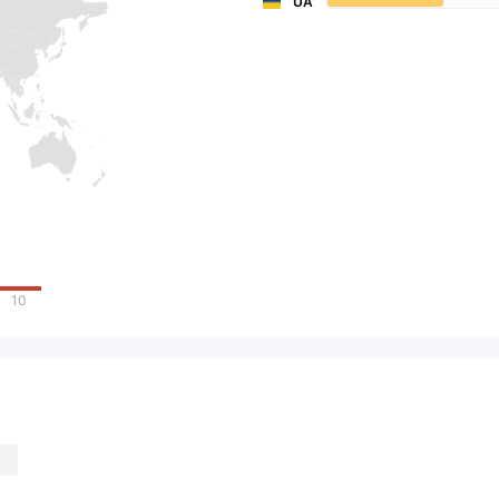
UA
10