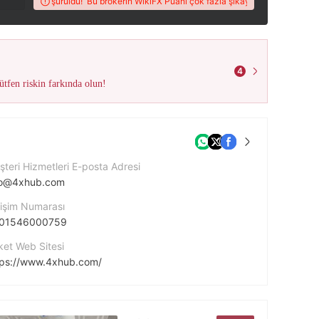
deniyle düşürüldü!
Bu brokerin WikiFX Puanı çok fazla şikayet nedeniyle düşürü
4
tfen riskin farkında olun!
teri Hizmetleri E-posta Adresi
fo@4xhub.com
tişim Numarası
01546000759
ket Web Sitesi
tps://www.4xhub.com/
ket Adresi
Room 02, Lot 1E 002A, 1st Floor, Podium Level, Financial Park Complex, Jalan Merdeka, 87000 Labuan F.T