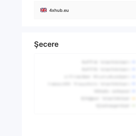
4xhub.eu
Şecere