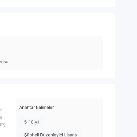
rusu
Anahtar kelimeler
iz
la
5-10 yıl
IP).
Şüpheli Düzenleyici Lisans