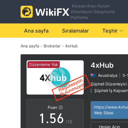
Küresel Aracı Kurum
Düzenleyici Soruşturma
0
Platformu
0
1
Ana sayfa
Sıralamalar
Teşhir
Ana sayfa
-
Brokerlar
-
4xHub
1
2
2
3
4xHub
Düzenleme Yok
Avustralya
|
5-1
3
4
Şüpheli Düzenleyici
Şüpheli İş Kapsam
|
0
4
5
Yüksek düzeyde po
|
https://www.4xhu
Puan
1
.
5
6
Web Sitesi
/10
Hesap Açın