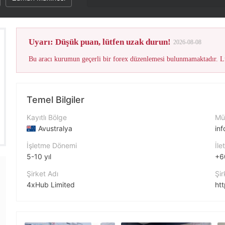
Bu brokerin WikiFX Puanı çok fazla şikayet ne
Uyarı: Düşük puan, lütfen uzak durun!
2026-08-08
Bu aracı kurumun geçerli bir forex düzenlemesi bulunmamaktadır. Lü
Temel Bilgiler
Kayıtlı Bölge
Müş
Avustralya
in
İşletme Dönemi
İle
5-10 yıl
+6
Şirket Adı
Şir
4xHub Limited
ht
Şirket Kısaltması
Şir
4xHub