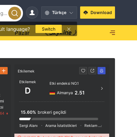
Türkçe
Download
ult language?
Switch
O
Pazar
Etkilemek
İletişim
Etkilemek
Etki endeksi NO.1
+60 
D
2.51
Almanya
k
http
imi
Room 02
si
um Lev
15.60%
brokeri geçildi
.64
an Mer
Sergi Alanı
Arama İstatistikleri
Reklam
Sosyal Medya İnde