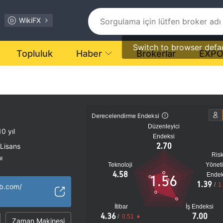
WikiFX
Switch to browser defa
Topluluk
Haber
Brokerlar
EXP
Derecelendirme Endeksi
Düzenleyici
0 yıl
Endeksi
2.70
 Lisans
Ris
ı
Teknoloji
Yönet
tansiyel risk
4.58
Endek
1.56
1.39
/
1
b.com/
İtibar
İş Endeksi
4.36
7.00
/
0.51
Zaman Makinesi