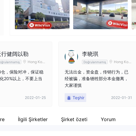
Şirket çalışanı
--
天行健阔以勒
李晓琪
Hong Kon
Hong Kon
oğrulanmamış
Doğrulanmamış
g
g
B仓，保险对冲，保证稳
无法出金，资金盘，传销行为，已
化20%以上，不要上当
经被骗，准备牺牲部分本金撤离，
大家谨慎
Teşhir
2022-01-25
2022-01-31
re
İlgili Şirketler
Şirket özeti
Yorum