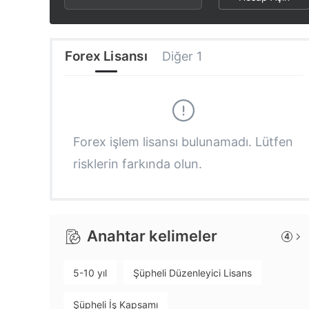
2
6
7
3
7
8
Forex Lisansı
Diğer 1
4
8
9
5
9
Forex işlem lisansı bulunamadı. Lütfen
risklerin farkında olun.
6
7
Anahtar kelimeler
4
8
5-10 yıl
Şüpheli Düzenleyici Lisans
9
Şüpheli İş Kapsamı