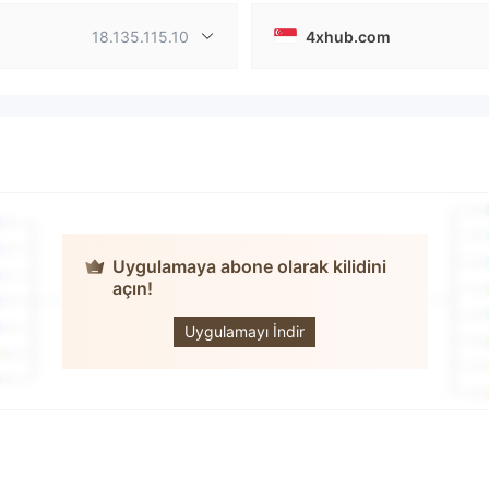
18.135.115.10
4xhub.com
Uygulamaya abone olarak kilidini
açın!
4xHub
Uygulamayı İndir