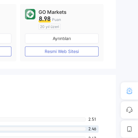
GO Markets
8.98
Puan
20 yıl üzeri
Düzenleyici Ülke/Bölge: Avustralya
Düzenleyici Ülke/Bölge: Avustralya
Ayrıntıları
Pazar Yapıcılık (MM)
cTrader
Resmi Web Sitesi
2.51
2.46