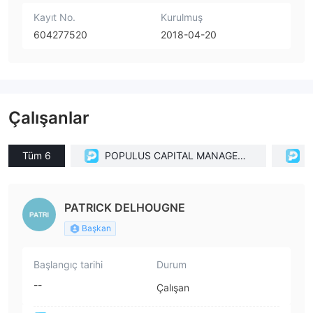
Kayıt No.
Kurulmuş
604277520
2018-04-20
Çalışanlar
Tüm 6
POPULUS CAPITAL MANAGEME
P
NT, INC(Texas (United States))
PATRICK DELHOUGNE
Başkan
Başlangıç tarihi
Durum
--
Çalışan