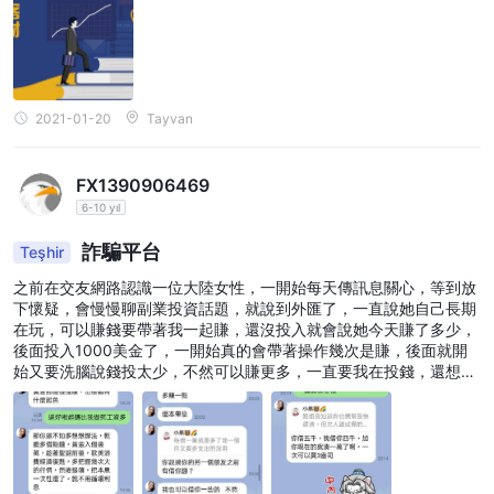
2021-01-20
Tayvan
FX1390906469
6-10 yıl
詐騙平台
Teşhir
之前在交友網路認識一位大陸女性，一開始每天傳訊息關心，等到放
下懷疑，會慢慢聊副業投資話題，就說到外匯了，一直說她自己長期
在玩，可以賺錢要帶著我一起賺，還沒投入就會說她今天賺了多少，
後面投入1000美金了，一開始真的會帶著操作幾次是賺，後面就開
始又要洗腦說錢投太少，不然可以賺更多，一直要我在投錢，還想說
她借我一些錢我自己在投入多少籌一萬美金，我說沒錢，後續可能想
不到什麼辦法了，還說我自己操作，輸了也沒多少，傻眼就是不會看
還拿錢開玩笑嗎？慢慢不回訊息也沒在操作了，才意識到被騙了，對
方已經不回訊息了也沒已讀了，後面直接沒沒用戶成員了，就這樣被
騙了，詐騙集團