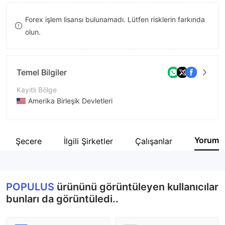
8
Forex işlem lisansı bulunamadı. Lütfen risklerin farkında
9
olun.
Temel Bilgiler
Kayıtlı Bölge
Amerika Birleşik Devletleri
İşletme Dönemi
5-10 yıl
Yorum
Şecere
İlgili Şirketler
Çalışanlar
Şirket Adı
POPULUS CAPITAL MANAGEMENT LLC
POPULUS
ürününü görüntüleyen kullanıcılar
bunları da görüntüledi..