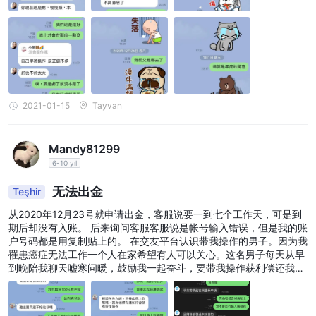
2021-01-15
Tayvan
Mandy81299
6-10 yıl
无法出金
Teşhir
从2020年12月23号就申请出金，客服说要一到七个工作天，可是到
期后却没有入账。 后来询问客服客服说是帐号输入错误，但是我的账
户号码都是用复制贴上的。 在交友平台认识带我操作的男子。因为我
罹患癌症无法工作一个人在家希望有人可以关心。这名男子每天从早
到晚陪我聊天嘘寒问暖，鼓励我一起奋斗，要带我操作获利偿还我的
房屋贷款。这位男最后也失去联络都不读信息。 账户里面的都是我的
救命钱。是癌症之后要拿来养身体。现在也很担心癌症再复发。