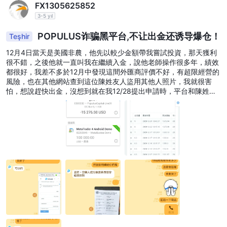
FX1305625852
3-5 yıl
POPULUS诈骗黑平台,不让出金还诱导爆仓！
Teşhir
12月4日當天是美國非農，他先以較少金額帶我嘗試投資，那天獲利
很不錯，之後他就一直叫我在繼續入金，說他老師操作很多年，績效
都很好，我差不多於12月中發現這間外匯商評價不好，有超限經營的
風險，也在其他網站查到這位陳姓友人盜用其他人照片，我就很害
怕，想說趕快出金，沒想到就在我12/28提出申請時，平台和陳姓友
人有警覺，怕我跑掉，於是在12/29晚上謊稱有行情帶我繼續投資，
結果導致帳號整個爆倉。