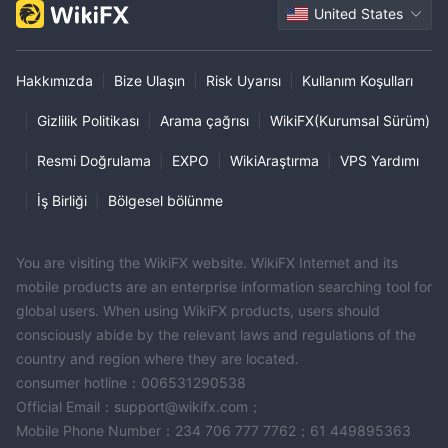
United States
Hakkımızda
|
Bize Ulaşın
|
Risk Uyarısı
|
Kullanım Koşulları
|
Gizlilik Politikası
|
Arama çağrısı
|
WikiFX(Kurumsal Sürüm)
|
Resmi Doğrulama
|
EXPO
|
WikiAraştırma
|
VPS Yardımı
|
İş Birliği
|
Bölgesel bölünme
You are visiting the WikiFX website. WikiFX Internet and its
mobile products are an enterprise information searching tool for
global users. When using WikiFX products, users should
consciously abide by the relevant laws and regulations of the
country and region where they are located.
consumer hotline：006531290538
Official Email：support@wikifx.com；
Mobile Phone Number：234 706 777 7762；61 449895363