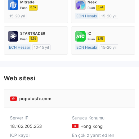
Mitrade
Neex
8.59
8.64
Puan
Puan
15-20 yıl
ECN Hesabı
15-20 yıl
Düzenleyici Ülke/Bölge: Avustralya
Düzenleyici Ülke/Bölge: Avustralya
Pazar Yapıcılık (MM)
Pazar Yapıcılık (MM)
STARTRADER
IC
Kendi kendini geliştirmiş
MT4 Tam Lisans
8.56
9.09
Puan
Puan
ECN Hesabı
10-15 yıl
ECN Hesabı
15-20 yıl
Düzenleyici Ülke/Bölge: Avustralya
Düzenleyici Ülke/Bölge: Avustralya
Pazar Yapıcılık (MM)
Pazar Yapıcılık (MM)
MT4 Tam Lisans
MT4 Tam Lisans
Web sitesi
populusfx.com
Server IP
Sunucu Konumu
18.162.205.253
Hong Kong
ICP kaydı
En çok ziyaret edilen