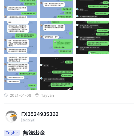
2021-01-08
Tayvan
FX3524935362
6-10 yıl
無法出金
Teşhir