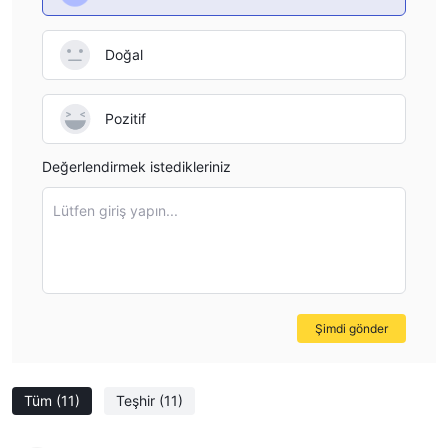
Doğal
Pozitif
Değerlendirmek istedikleriniz
Lütfen giriş yapın...
Şimdi gönder
Tüm
(11)
Teşhir
(11)