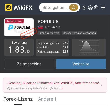
3
4
5
0
POPULUS
Keine Lizenz
6
1
5-10 Jahre
Lizenz verdächtig
Geschäftsregion verdächtig
0
7
2
Hohes potenzielles Risiko
Bewertung
Regulierungsindex
2.65
1
.
8
3
Geschäfts
6.98
/10
Risikomanagement
2.35
2
9
4
Zeitmaschine
Webseite
3
5
4
6
Achtung: Niedrige Punktzahl von WikiFX, bitte fernhalten!
5
7
Letzte Erkennung 2026-08-06
Risiko
3
6
8
Forex-Lizenz
Andere 1
7
9