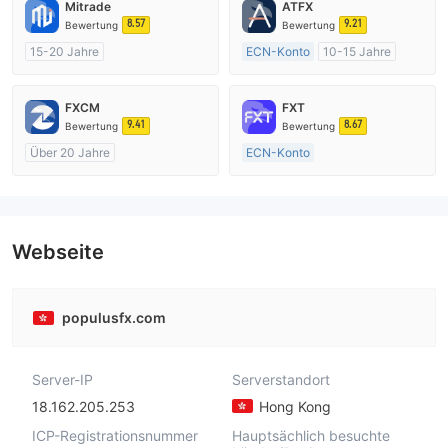
Mitrade
ATFX
8.57
9.21
Bewertung
Bewertung
15-20 Jahre
ECN-Konto
10-15 Jahre
AustralienRegulierung
AustralienRegulierung
Market Making (MM)
Market Making (MM)
FXCM
FXT
Selbstforschung
MT4-Volllizenz
9.41
8.67
Bewertung
Bewertung
Über 20 Jahre
ECN-Konto
AustralienRegulierung
Über 20 Jahre
Market Making (MM)
AustralienRegulierung
MT4-Volllizenz
Market Making (MM)
MT4-Volllizenz
Webseite
populusfx.com
Server-IP
Serverstandort
18.162.205.253
Hong Kong
ICP-Registrationsnummer
Hauptsächlich besuchte