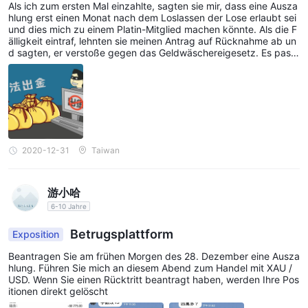
Als ich zum ersten Mal einzahlte, sagten sie mir, dass eine Ausza
hlung erst einen Monat nach dem Loslassen der Lose erlaubt sei
und dies mich zu einem Platin-Mitglied machen könnte. Als die F
älligkeit eintraf, lehnten sie meinen Antrag auf Rücknahme ab un
d sagten, er verstoße gegen das Geldwäschereigesetz. Es passi
erte wieder, als ich zwei Konten zum Einzahlen benutzte. Mein G
eld ist jetzt eingefroren. Schlimmer noch, sie behaupteten, mir ei
n Zehntel des Gesamtbetrags in Rechnung zu stellen, wenn ich
mein Geld zurückhaben möchte. Macht es irgendeinen Sinn? We
r kann mir helfen?
2020-12-31
Taiwan
游小哈
6-10 Jahre
Betrugsplattform
Exposition
Beantragen Sie am frühen Morgen des 28. Dezember eine Ausza
hlung. Führen Sie mich an diesem Abend zum Handel mit XAU /
USD. Wenn Sie einen Rücktritt beantragt haben, werden Ihre Pos
itionen direkt gelöscht