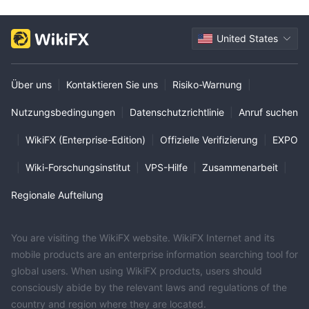
United States
Über uns
|
Kontaktieren Sie uns
|
Risiko-Warnung
|
Nutzungsbedingungen
|
Datenschutzrichtlinie
|
Anruf suchen
|
WikiFX (Enterprise-Edition)
|
Offizielle Verifizierung
|
EXPO
|
Wiki-Forschungsinstitut
|
VPS-Hilfe
|
Zusammenarbeit
|
Regionale Aufteilung
You are visiting the WikiFX website. WikiFX Internet and its
mobile products are an enterprise information searching tool for
global users. When using WikiFX products, users should
consciously abide by the relevant laws and regulations of the
country and region where they are located.