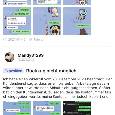
2021-01-15
Taiwan
Mandy81299
6-10 Jahre
Rückzug nicht möglich
Exposition
Ich habe einen Widerruf vom 23. Dezember 2020 beantragt. Der
Kundendienst sagte, dass es ein bis sieben Arbeitstage dauern
würde, aber er wurde nach Ablauf nicht gutgeschrieben. Später
bat ich den Kundendienst, zu sagen, dass die Kontonummer fals
ch eingegeben wurde, meine Kontonummer jedoch kopiert und e
ingefügt wurde. Treffen Sie den Mann, der mich auf der Dating-
Plattform geführt hat. Ich kann nicht arbeiten, weil ich an Krebs l
eide. Ich bin zu Hause und hoffe, dass sich jemand darum kümm
ern kann. Dieser Mann unterhielt sich jeden Tag von morgens bis