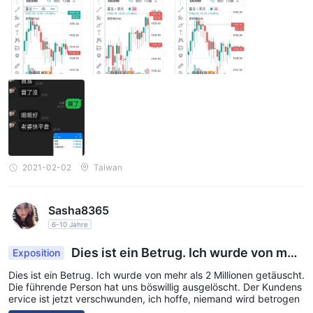
2021-02-02
Taiwan
Sasha8365
6-10 Jahre
Dies ist ein Betrug. Ich wurde von meh
Exposition
r als 2 Millionen getäuscht. Die führende Person
Dies ist ein Betrug. Ich wurde von mehr als 2 Millionen getäuscht.
hat uns böswillig ausgelöscht. Der Kundenservic
Die führende Person hat uns böswillig ausgelöscht. Der Kundens
e ist jetzt verschwunden, ich hoffe, niemand wir
ervice ist jetzt verschwunden, ich hoffe, niemand wird betrogen