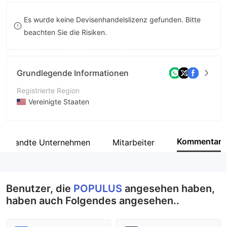
8
Es wurde keine Devisenhandelslizenz gefunden. Bitte
9
beachten Sie die Risiken.
Grundlegende Informationen
Registrierte Region
Vereinigte Staaten
Betriebszeitraum
5-10 Jahre
Kommentar
erwandte Unternehmen
Mitarbeiter
Unternehmen
POPULUS CAPITAL MANAGEMENT LLC
Benutzer, die
POPULUS
angesehen haben,
haben auch Folgendes angesehen..