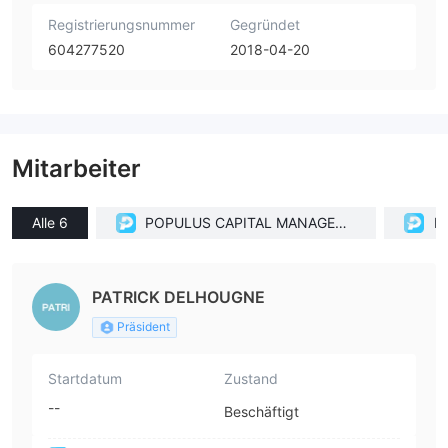
Registrierungsnummer
Gegründet
604277520
2018-04-20
Mitarbeiter
Alle 6
POPULUS CAPITAL MANAGEME
P
NT, INC(Texas (United States))
PATRICK DELHOUGNE
Präsident
Startdatum
Zustand
--
Beschäftigt