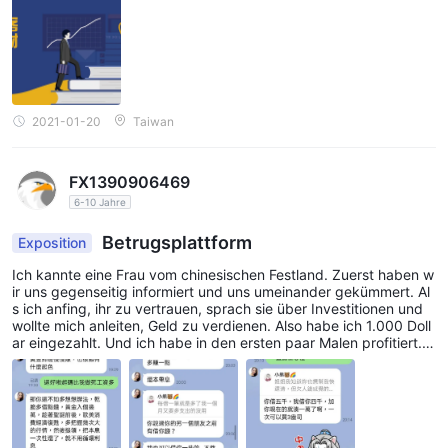
d betrogen
2021-01-20
Taiwan
FX1390906469
6-10 Jahre
Betrugsplattform
Exposition
Ich kannte eine Frau vom chinesischen Festland. Zuerst haben w
ir uns gegenseitig informiert und uns umeinander gekümmert. Al
s ich anfing, ihr zu vertrauen, sprach sie über Investitionen und
wollte mich anleiten, Geld zu verdienen. Also habe ich 1.000 Doll
ar eingezahlt. Und ich habe in den ersten paar Malen profitiert. A
ber später bat sie mich, nachzufüllen, um mehr zu verdienen, un
d überredete mich, 10.000 Dollar aufzubringen. Aber ich lehnte
ab. Also verschwand sie allmählich und zu diesem Zeitpunkt wur
de mir klar, dass ich betrogen wurde.