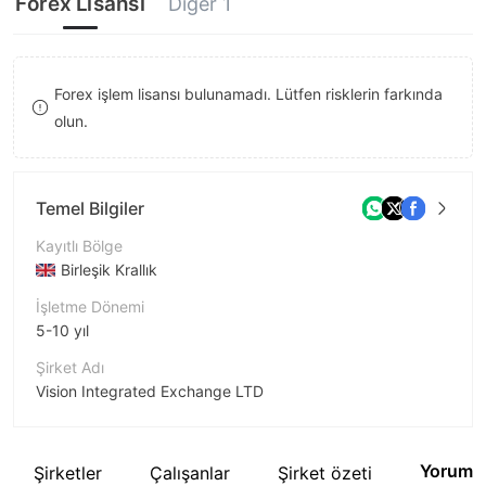
Forex Lisansı
Diğer 1
8
9
Forex işlem lisansı bulunamadı. Lütfen risklerin farkında
olun.
Temel Bilgiler
Kayıtlı Bölge
Birleşik Krallık
İşletme Dönemi
5-10 yıl
Şirket Adı
Vision Integrated Exchange LTD
Şirket Kısaltması
VIEXS
Yorum
İlgili Şirketler
Çalışanlar
Şirket özeti