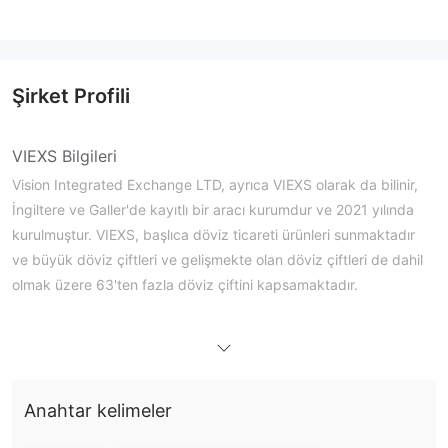
Şirket Profili
VIEXS Bilgileri
Vision Integrated Exchange LTD, ayrıca VIEXS olarak da bilinir,
İngiltere ve Galler'de kayıtlı bir aracı kurumdur ve 2021 yılında
kurulmuştur. VIEXS, başlıca döviz ticareti ürünleri sunmaktadır
ve büyük döviz çiftleri ve gelişmekte olan döviz çiftleri de dahil
olmak üzere 63'ten fazla döviz çiftini kapsamaktadır.
Artıları ve Eksileri
VIEXS Güvenilir mi?
VIEXS, Finansal İdare Kurumu (FCA) tarafından
düzenlenmektedir.
Anahtar kelimeler
VIEXS Üzerinde Ne İşlem Yapabilirim?