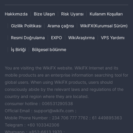
Hakkımızda
|
Bize Ulaşın
|
Risk Uyarısı
|
Kullanım Koşulları
|
Gizlilik Politikası
|
Arama çağrısı
|
WikiFX(Kurumsal Sürüm)
|
Resmi Doğrulama
|
EXPO
|
WikiAraştırma
|
VPS Yardımı
|
İş Birliği
|
Bölgesel bölünme
You are visiting the WikiFX website. WikiFX Internet and its
mobile products are an enterprise information searching tool for
global users. When using WikiFX products, users should
consciously abide by the relevant laws and regulations of the
country and region where they are located.
consumer hotline：006531290538
Official Email：support@wikifx.com；
Mobile Phone Number：234 706 777 7762；61 449895363
Telegram：+60 103342306
Whatsapp：+852-6613 1970；