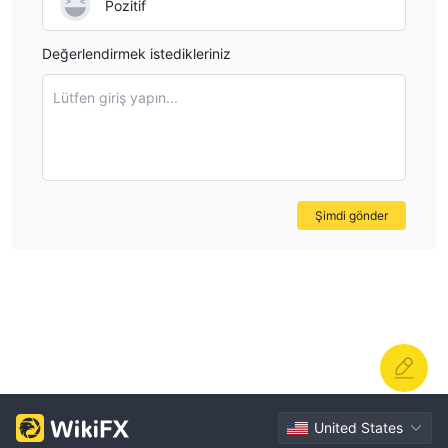
Pozitif
Para Yatırma ve Çekme
Değerlendirmek istedikleriniz
DMA hesapları için minimum 10.000 dolarlık bir depozito
gerekmektedir. Web sitesi belirtmediği için para yatırma ve
Lütfen giriş yapın...
çekme yöntemleri hakkında daha fazla bilgi edinemedik.
Şimdi gönder
United States