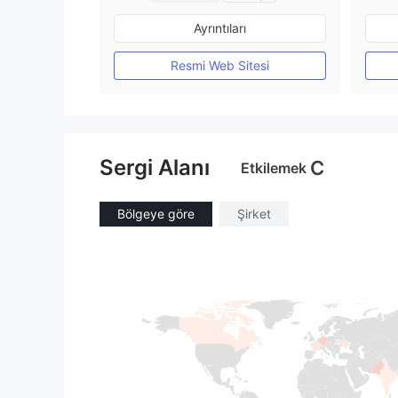
Düzenleyici Ülke/Bölge: Avustralya
Ayrıntıları
Pazar Yapıcılık (MM)
MT4 Tam Lisans
Resmi Web Sitesi
Sergi Alanı
C
Etkilemek
Bölgeye göre
Şirket