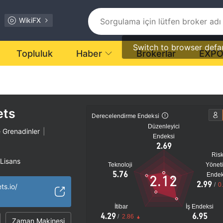
WikiFX
Switch to browser defa
Topluluk
Haber
Brokerlar
EXP
ets
Derecelendirme Endeksi
Düzenleyici
e Grenadinler
|
Endeksi
2.69
Ris
 Lisans
Teknoloji
Yönet
Bölgesel Brokerler
|
5.76
Endek
2.12
2.99
tansiyel risk
/
0
ts.io/
İtibar
İş Endeksi
4.29
6.95
/
2.86
Zaman Makinesi