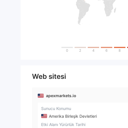
0
2
4
6
8
Web sitesi
apexmarkets.io
Sunucu Konumu
Amerika Birleşik Devletleri
Etki Alanı Yürürlük Tarihi