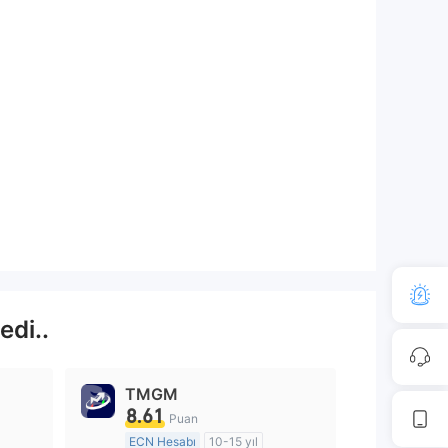
edi..
TMGM
8.61
Puan
ECN Hesabı
10-15 yıl