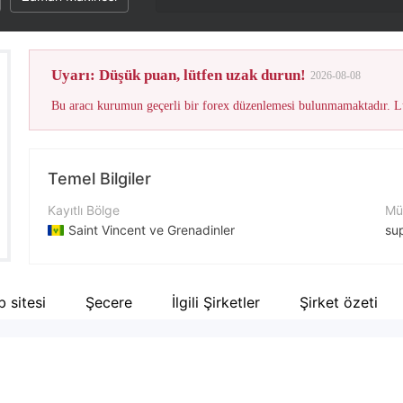
Uyarı: Düşük puan, lütfen uzak durun!
2026-08-08
Bu aracı kurumun geçerli bir forex düzenlemesi bulunmamaktadır. Lü
Temel Bilgiler
Kayıtlı Bölge
Müş
Saint Vincent ve Grenadinler
su
İşletme Dönemi
Şir
5-10 yıl
ht
 sitesi
Şecere
İlgili Şirketler
Şirket özeti
Şirket Adı
Şir
Apex Capital Markets LLC