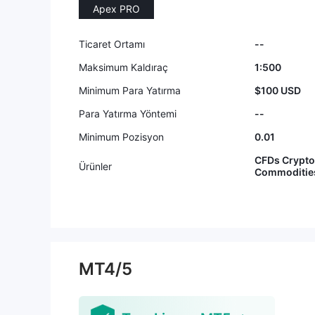
Apex PRO
Ticaret Ortamı
--
Maksimum Kaldıraç
1:500
Minimum Para Yatırma
$100 USD
Para Yatırma Yöntemi
--
Minimum Pozisyon
0.01
CFDs Crypto
Ürünler
Commodities 
MT4/5