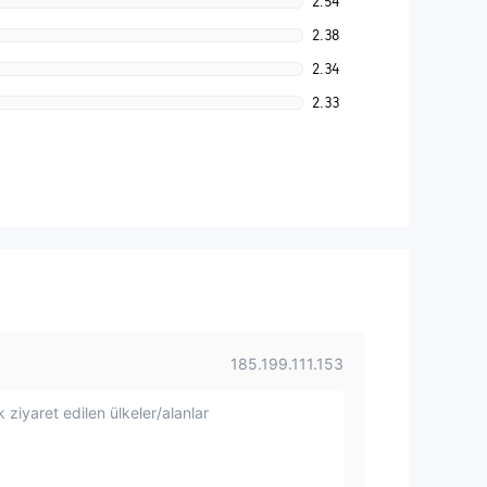
2.54
2.38
2.34
2.33
185.199.111.153
 ziyaret edilen ülkeler/alanlar