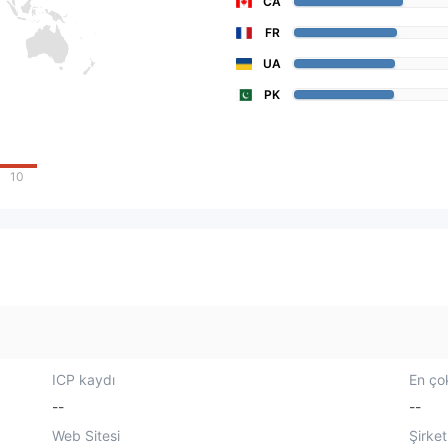
CA
FR
UA
PK
10
ICP kaydı
En çok
--
--
Web Sitesi
Şirket