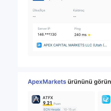
Ülke/İlçe
Kaldıraç
--
--
Server IP
Ping
146.***.130
240 ms
APEX CAPITAL MARKETS LLC (Utah (Uni
ted States))
ApexMarkets
ürününü görüntü
ATFX
9.21
Puan
ECN Hesabı
10-15 yıl