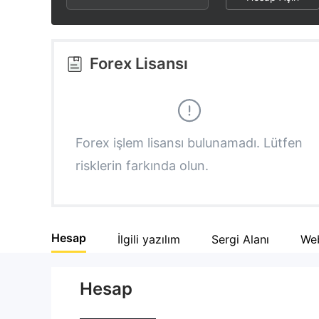
3
2
3
4
3
4
Forex Lisansı
5
4
5
6
5
6
Forex işlem lisansı bulunamadı. Lütfen
risklerin farkında olun.
7
6
7
8
7
8
Hesap
İlgili yazılım
Sergi Alanı
Web
9
8
9
Hesap
9