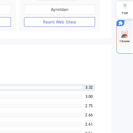
Düzenleyici Ülke/Bölge: Avustralya
Düzenleyici Ülke/Bölge: Avustralya
Ayrıntıları
Pazar Yapıcılık (MM)
TOP
MT4 Tam Lisans
Resmi Web Sitesi
Chrome
3.32
3.00
2.75
2.66
2.61