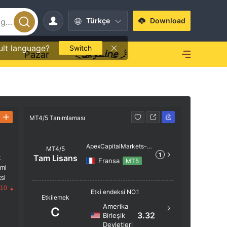
Türkçe
Download
ult language?
Switch
O
Pazar
MT4/5 Tanımlaması
MT4/5 Tanı
ApexCapitalMarkets-E
MT4/5
1
CN
Tam Lisans
k
Fransa
MT5
imi
si
.10
Sunucu A
Etki endeksi NO.1
Etkilemek
ApexCap
Amerika
C
3.32
Birleşik
Sunucu 
Devletleri