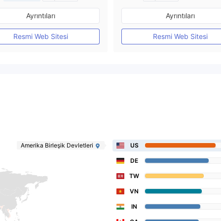
Düzenleyici Ülke/Bölge: Avustralya
Ayrıntıları
Ayrıntıları
Pazar Yapıcılık (MM)
Pazar Yapıcılık (MM)
MT4 Tam Lisans
MT4 Tam Lisans
Resmi Web Sitesi
Resmi Web Sitesi
Amerika Birleşik Devletleri
US
DE
TW
VN
IN