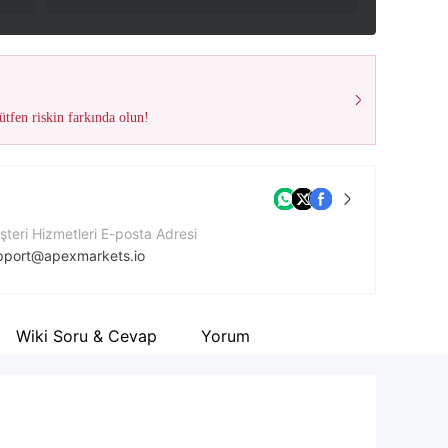
tfen riskin farkında olun!
teri Hizmetleri E-posta Adresi
pport@apexmarkets.io
ket Web Sitesi
tps://apexmarkets.io/
Wiki Soru & Cevap
Yorum
ket Adresi
1st Floor, 1st St. Vincent Bank Ltd Building, James St., Kingstown