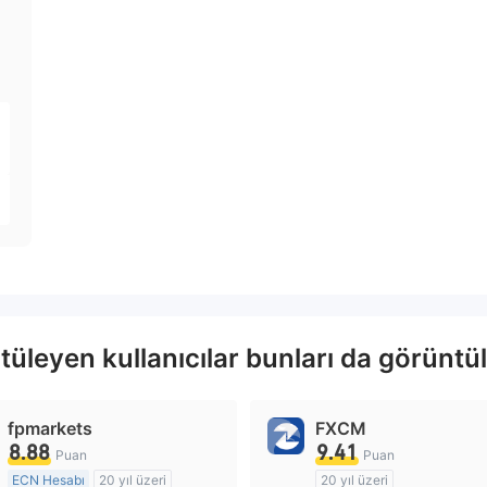
leyen kullanıcılar bunları da görüntül
fpmarkets
FXCM
8.88
9.41
Puan
Puan
ECN Hesabı
20 yıl üzeri
20 yıl üzeri