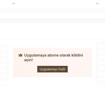
--
--
Uygulamaya abone olarak kilidini
açın!
ApexMarkets
Uygulamayı İndir