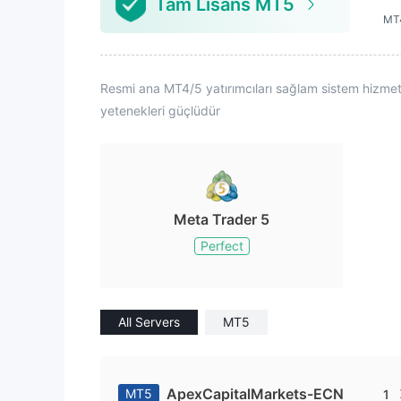
Tam Lisans MT5
MT4
Resmi ana MT4/5 yatırımcıları sağlam sistem hizmetler
yetenekleri güçlüdür
Meta Trader 5
Perfect
All Servers
MT5
ApexCapitalMarkets-ECN
MT5
1