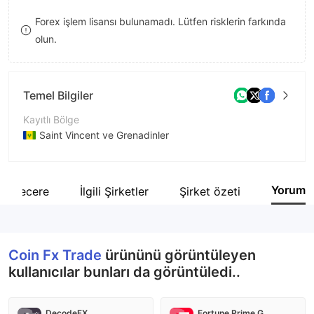
8
9
Forex işlem lisansı bulunamadı. Lütfen risklerin farkında
olun.
9
Temel Bilgiler
Kayıtlı Bölge
Saint Vincent ve Grenadinler
İşletme Dönemi
5-10 yıl
Yorum
Şecere
İlgili Şirketler
Şirket özeti
Şirket Adı
Coin Fx Trade
Coin Fx Trade
ürününü görüntüleyen
kullanıcılar bunları da görüntüledi..
DecodeFX
Fortune Prime Global