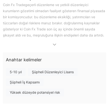
Coin Fx Tradegeçerli düzenleme ve yetkili düzenleyici
kurumların gözetimi olmadan faaliyet gösteren finansal piyasada
bir komisyoncudur. bu düzenleme eksikliği, yatırımcıları ve
tüccarları doğal risklere maruz bırakır. doğrulanmış kaynaklar
gösteriyor ki Coin Fx Trade son üç ay içinde önemli sayıda
şikayet aldı ve bu, meşruluğuna ilişkin endişeleri daha da artırdı.
hakkında sınırlı bilgi mevcuttur. Coin Fx Trade , hizmetlerini,
itibarını ve operasyonel uygulamalarını değerlendirmeyi
zorlaştırıyor. potansiyel yatırımcılar ve tüccarlar için kırmızı
Anahtar kelimeler
bayrak olması gereken şeffaflık yoktur. Bu düzenlemeye tabi
olmayan broker ile herhangi bir finansal işlem yapmayı
düşünmeden önce dikkatli olmanız ve kapsamlı bir araştırma
5-10 yıl
Şüpheli Düzenleyici Lisans
yapmanız önerilir.
Şüpheli İş Kapsamı
için müşteri desteği Coin Fx Trade açıklanmış hiçbir telefon
numarası veya alternatif iletişim seçeneği olmaksızın yalnızca e-
Yüksek düzeyde potansiyel risk
posta iletişimi yoluyla sağlanmaktadır. bu sınırlı erişilebilirlik,
müşteri destek ekibinden acil yardım veya açıklama alınmasını
engelleyebilir.