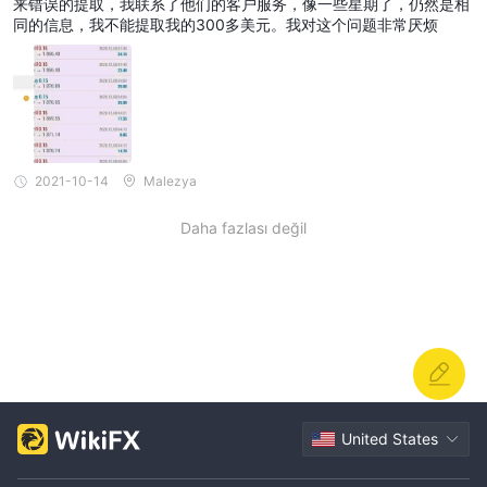
来错误的提取，我联系了他们的客户服务，像一些星期了，仍然是相
güçlük çektiklerini, işlem sırasında hatalarla karşılaştıklarını ve
同的信息，我不能提取我的300多美元。我对这个问题非常厌烦
yanıt vermeyen müşteri hizmetleri yaşadıklarını bildirdiler.
şikayetler, para çekme sorunlarının çözülmesindeki
gecikmelerden, destek ekibinden tekrarlanan genel yanıtlardan
ve 50 ila 300 $ arasında değişen fonlarına erişememeyle ilgili
hayal kırıklığından bahsediyor. ek olarak, bir kullanıcı 20 $ gibi
yüksek para çekme ücretlerinden başka bir engel olarak
2021-10-14
Malezya
bahsetmiştir. Bu incelemeler, müşterilerinin karşılaştığı para
çekmeyle ilgili sorunların bir modelini göstermektedir. Coin Fx
Daha fazlası değil
Trade .
Çözüm
Sonuç olarak, Coin Fx Trade , Saint Vincent ve Grenadinler
merkezli düzenlenmemiş bir komisyoncu, geçerli bir düzenleme
ve gözetimden yoksundur. Doğrulanmış kaynaklar, şirketin
herhangi bir düzenleyici kurumdan yetki almadan faaliyet
United States
gösterdiğini ve bu durumun yatırımcıları ve tacirleri doğal
risklere maruz bıraktığını gösteriyor. ayrıca, aleyhine kaydedilen