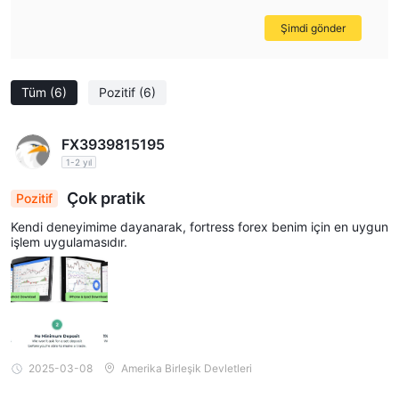
Şimdi gönder
Tüm
(6)
Pozitif
(6)
FX3939815195
1-2 yıl
Çok pratik
Pozitif
Kendi deneyimime dayanarak, fortress forex benim için en uygun
işlem uygulamasıdır.
2025-03-08
Amerika Birleşik Devletleri