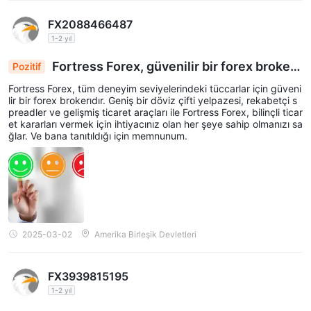
FX2088466487
1-2 yıl
Fortress Forex, güvenilir bir forex brokeri
Pozitif
dir
Fortress Forex, tüm deneyim seviyelerindeki tüccarlar için güveni
lir bir forex brokerıdır. Geniş bir döviz çifti yelpazesi, rekabetçi s
preadler ve gelişmiş ticaret araçları ile Fortress Forex, bilinçli ticar
et kararları vermek için ihtiyacınız olan her şeye sahip olmanızı sa
ğlar. Ve bana tanıtıldığı için memnunum.
2025-03-02
Amerika Birleşik Devletleri
FX3939815195
1-2 yıl