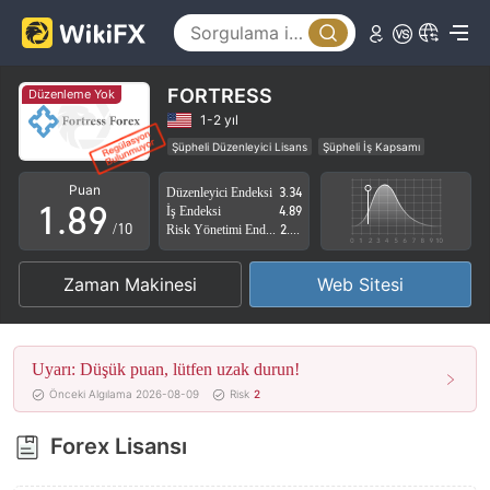
3
4
4
5
5
6
FORTRESS
Düzenleme Yok
6
7
1-2 yıl
Şüpheli Düzenleyici Lisans
Şüpheli İş Kapsamı
0
7
8
Yüksek düzeyde potansiyel risk
Puan
Düzenleyici Endeksi
3.34
1
.
8
9
İş Endeksi
4.89
/10
Risk Yönetimi Endeksi
2.59
2
9
Zaman Makinesi
Web Sitesi
3
4
Uyarı: Düşük puan, lütfen uzak durun!
5
Önceki Algılama 2026-08-09
Risk
2
6
Forex Lisansı
7