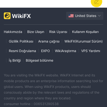
United States
Hakkımızda
|
Bize Ulaşın
|
Risk Uyarısı
|
Kullanım Koşulları
|
Gizlilik Politikası
|
Arama çağrısı
|
WikiFX(Kurumsal Sürüm)
|
Resmi Doğrulama
|
EXPO
|
WikiAraştırma
|
VPS Yardımı
|
İş Birliği
|
Bölgesel bölünme
You are visiting the WikiFX website. WikiFX Internet and its
mobile products are an enterprise information searching tool for
global users. When using WikiFX products, users should
consciously abide by the relevant laws and regulations of the
country and region where they are located.
consumer hotline：006531290538