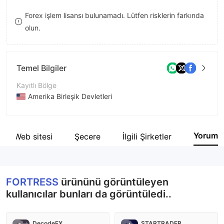
8
Forex işlem lisansı bulunamadı. Lütfen risklerin farkında
olun.
9
Temel Bilgiler
Kayıtlı Bölge
Amerika Birleşik Devletleri
İşletme Dönemi
1-2 yıl
Yorum
Web sitesi
Şecere
İlgili Şirketler
Şirket Adı
Fortress Forex Ltd
FORTRESS
ürününü görüntüleyen
kullanıcılar bunları da görüntüledi..
DecodeFX
STARTRADER