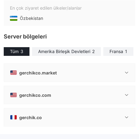
En çok ziyaret edilen ülkeler/alanlar
Özbekistan
Server bölgeleri
Tüm
3
Amerika Birleşik Devletleri
2
Fransa
1
gerchikco.market
gerchikco.com
gerchik.co