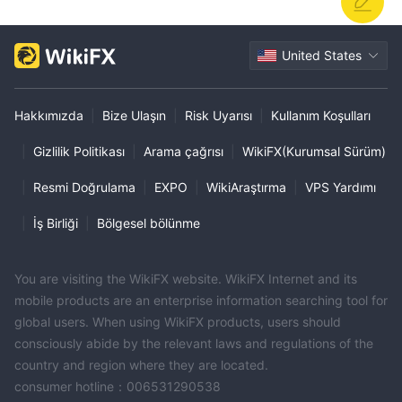
United States
Hakkımızda
|
Bize Ulaşın
|
Risk Uyarısı
|
Kullanım Koşulları
|
Gizlilik Politikası
|
Arama çağrısı
|
WikiFX(Kurumsal Sürüm)
|
Resmi Doğrulama
|
EXPO
|
WikiAraştırma
|
VPS Yardımı
|
İş Birliği
|
Bölgesel bölünme
You are visiting the WikiFX website. WikiFX Internet and its
mobile products are an enterprise information searching tool for
global users. When using WikiFX products, users should
consciously abide by the relevant laws and regulations of the
country and region where they are located.
consumer hotline：006531290538