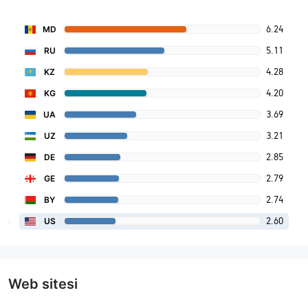
6.24
MD
5.11
RU
4.28
KZ
4.20
KG
3.69
UA
3.21
UZ
2.85
DE
2.79
GE
2.74
BY
2.60
US
Web sitesi