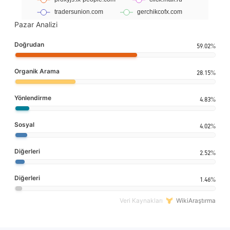
Pazar Analizi
Doğrudan
59.02%
Organik Arama
28.15%
Yönlendirme
4.83%
Sosyal
4.02%
Diğerleri
2.52%
Diğerleri
1.46%
Veri Kaynakları
WikiAraştırma