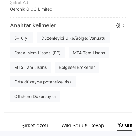
Şirket Adı
Gerchik & CO Limited.
Şirket Kısaltması
Anahtar kelimeler
8
Gerchik & Co
Şirket çalışanı
5-10 yıl
Düzenleyici Ülke/Bölge: Vanuatu
--
Forex İşlem Lisansı (EP)
MT4 Tam Lisans
MT5 Tam Lisans
Bölgesel Brokerler
Orta düzeyde potansiyel risk
Offshore Düzenleyici
Yorum
tesi
Şirket özeti
Wiki Soru & Cevap