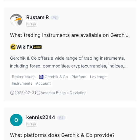
regulators like the FCA or ASIC. For me, this raises some
concerns about the safety of my funds.
Rustam R
1-2 yıl
What trading instruments are available on Gerchik & Co?
WikiFX
Yanıt
Gerchik & Co offers a wide range of trading instruments,
including forex, commodities, cryptocurrencies, indices,
stocks, and metals. This diversity is perfect for me as it
Broker Issues
Gerchik & Co
Platform
Leverage
allows me to explore different markets and diversify my
Instruments
Account
portfolio.
2025-07-31
Amerika Birleşik Devletleri
kennis2244
1-2 yıl
What platforms does Gerchik & Co provide?