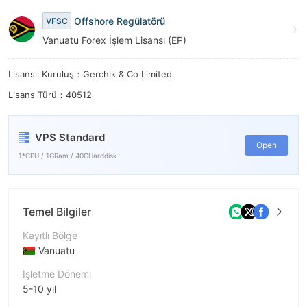
7
7
Offshore Regülatörü
VFSC
8
8
Vanuatu Forex İşlem Lisansı (EP)
9
9
Lisanslı Kuruluş：Gerchik & Co Limited
Lisans Türü：40512
VPS Standard
Open
1*CPU / 1GRam / 40GHarddisk
Temel Bilgiler
Kayıtlı Bölge
Vanuatu
İşletme Dönemi
5-10 yıl