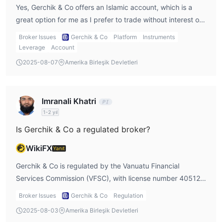
Gümüş hesapların komisyonu lot başına $9, altın için $8 ve
Yes, Gerchik & Co offers an Islamic account, which is a
platin için $7'dir.
great option for me as I prefer to trade without interest or
swap adjustments. I appreciate that they cater to traders
İşlem Platformu
Broker Issues
Gerchik & Co
Platform
Instruments
who need this feature.
Leverage
Account
Para Yatırma ve Çekme
2025-08-07
Amerika Birleşik Devletleri
Gerchik & Co Mastercard, SEPA (banka transferi), SharPay,
Volet, Ripple, Bitcoin, Litecoin, Ethereum, Tether ve USDC
aracılığıyla para yatırabilir ve çekebilir.
Imranali Khatri
1-2 yıl
Is Gerchik & Co a regulated broker?
WikiFX
Yanıt
Gerchik & Co is regulated by the Vanuatu Financial
Services Commission (VFSC), with license number 40512.
While this provides some level of oversight, in my gerchik
Broker Issues
Gerchik & Co
Regulation
co broker review, I would point out that offshore regulation
2025-08-03
Amerika Birleşik Devletleri
may not offer the same level of protection as top-tier