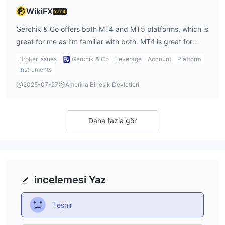
WikiFX
Yanıt
Gerchik & Co offers both MT4 and MT5 platforms, which is
great for me as I’m familiar with both. MT4 is great for
beginners, while MT5 provides advanced features for
Broker Issues
Gerchik & Co
Leverage
Account
Platform
experienced traders. I would mention this in my gerchik co
Instruments
broker review as a significant advantage.
2025-07-27
Amerika Birleşik Devletleri
Daha fazla gör
incelemesi Yaz
Teşhir