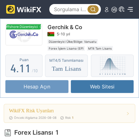
0
Gerchik & Co
1
Offshore Düzenleyici
Offshore Düzenleyici
5-10 yıl
2
Düzenleyici Ülke/Bölge: Vanuatu
Forex İşlem Lisansı (EP)
MT4 Tam Lisans
3
0
0
Bölgesel Brokerler
Orta düzeyde potansiyel risk
Puan
MT4/5 Tanımlaması
Offshore Düzenleyici
4
.
1
1
Tam Lisans
/10
5
2
2
Hesap Açın
Web Sitesi
6
3
3
7
4
4
WikiFX Risk Uyarıları
8
5
5
Önceki Algılama 2026-08-08
Risk
1
9
6
6
Forex Lisansı
1