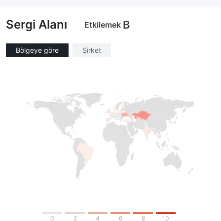
Sergi Alanı
B
Etkilemek
Bölgeye göre
Şirket
0
2
4
6
8
10