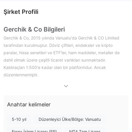
Şirket Profili
Gerchik & Co Bilgileri
Gerchik & Co, 2015 yılında Vanuatu'da Gerchik & CO Limited
tarafından kurulmuştur. Döviz çiftleri, endeksler ve kripto
paralar, hisse senetleri ve ETF'ler, ham maddeler, metaller de
dahil olmak üzere çeşitli ticaret varlıkları sunmaktadır.
Kaldıraçları 1:500'e kadar olan bir platformdur. Ancak
düzenlenmemiştir.
Artıları ve Eksileri
Gerchik & Co Güvenilir mi?
Anahtar kelimeler
herhangi bir düzenleme tarafından
Hayır, Gerchik & Co
denetlenmemektedir
. Lütfen riskin farkında olun!
5-10 yıl
Düzenleyici Ülke/Bölge: Vanuatu
Gerchik & Co Üzerinde Ne İşlem
Forex İşlem Lisansı (EP)
MT4 Tam Lisans