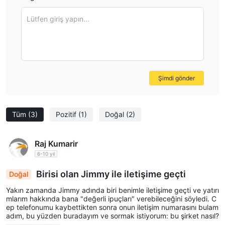
Lütfen giriş yapın...
Şimdi gönder
Tüm
(3)
Pozitif
(1)
Doğal
(2)
Raj Kumarir
6-10 yıl
Birisi olan Jimmy ile iletişime geçti
Doğal
Yakın zamanda Jimmy adında biri benimle iletişime geçti ve yatırı
mlarım hakkında bana "değerli ipuçları" verebileceğini söyledi. C
ep telefonumu kaybettikten sonra onun iletişim numarasını bulam
adım, bu yüzden buradayım ve sormak istiyorum: bu şirket nasıl?