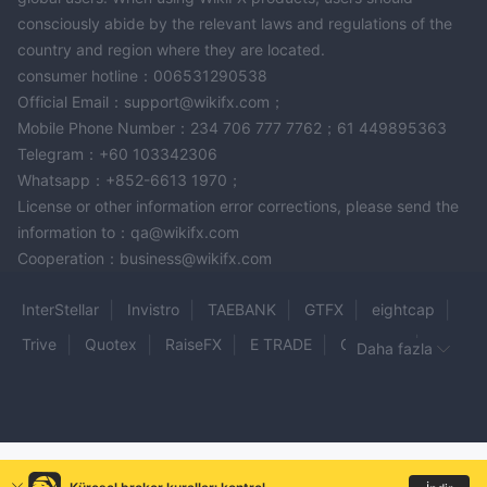
consciously abide by the relevant laws and regulations of the
country and region where they are located.
consumer hotline：006531290538
Official Email：support@wikifx.com；
Mobile Phone Number：234 706 777 7762；61 449895363
Telegram：+60 103342306
Whatsapp：+852-6613 1970；
License or other information error corrections, please send the
information to：qa@wikifx.com
Cooperation：business@wikifx.com
InterStellar
Invistro
TAEBANK
GTFX
eightcap
Trive
Quotex
RaiseFX
E TRADE
GENESIS
Daha fazla
Treno
Lego Market LLC
ZQFX
SP Markets
INFINITY Markets Limited
MetaFX
FX Trading Corp
GTI Markets
gnera
Apiary Fund