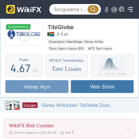
1
2
0
2
3
TibiGlobe
1
3
4
Düzenlenmiş
2-5 yıl
2
4
5
Düzenleyici Ülke/Bölge: Güney Afrika
Türev İşlem Lisansı (EP)
MT5 Tam Lisans
3
5
6
Küresel İşletme
Yüksek düzeyde potansiyel risk
Puan
MT4/5 Tanımlaması
4
.
6
7
Tam Lisans
/10
5
7
8
Hesap Açın
Web Sitesi
6
8
9
7
9
Güney Afrika'daki TibiGlobe Ziyareti - Ofis Bulunamadı
Danger
8
WikiFX Risk Uyarıları
9
Önceki Algılama 2026-08-08
Risk
1