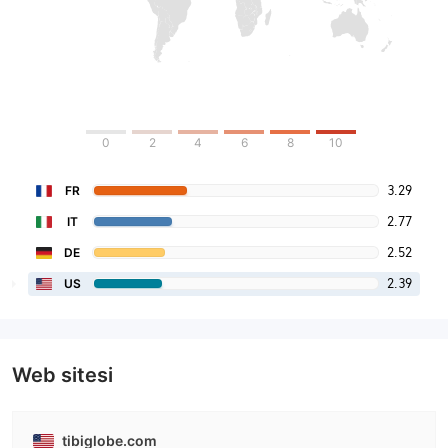
0
2
4
6
8
10
3.29
FR
2.77
IT
2.52
DE
2.39
US
Web sitesi
tibiglobe.com