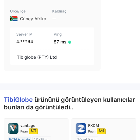
Ülke/İlçe
Kaldıraç
Güney Afrika
--
Server IP
Ping
4.***.64
87 ms
Tibiglobe (PTY) Ltd
TibiGlobe
ürününü görüntüleyen kullanıcılar
bunları da görüntüledi..
vantage
FXCM
8.71
9.41
Puan
Puan
ECN Hesabı
10-15 yıl
20 yıl üzeri