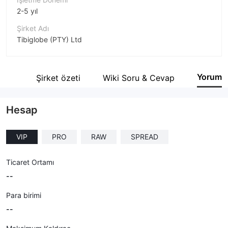
2-5 yıl
Şirket Adı
Tibiglobe (PTY) Ltd
Şirket Kısaltması
TibiGlobe
Yorum
tesi
Şirket özeti
Wiki Soru & Cevap
Şirket çalışanı
--
Hesap
VIP
PRO
RAW
SPREAD
Ticaret Ortamı
--
Para birimi
--