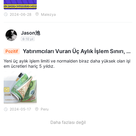
2024-06-28
Malezya
Jason池
6-10 yıl
Yatırımcıları Vuran Üç Aylık İşlem Sınırı, D
Pozitif
aha Yüksek Ücretler Endişe Yaratıyor
Yeni üç aylık işlem limiti ve normalden biraz daha yüksek olan işl
em ücretleri hariç 5 yıldız.
2024-05-17
Peru
Daha fazlası değil