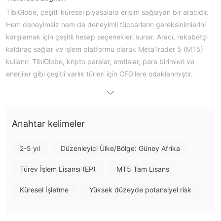
TibiGlobe, çeşitli küresel piyasalara erişim sağlayan bir aracıdır.
Hem deneyimsiz hem de deneyimli tüccarların gereksinimlerini
karşılamak için çeşitli hesap seçenekleri sunar. Aracı, rekabetçi
kaldıraç sağlar ve işlem platformu olarak MetaTrader 5 (MT5)
kullanır. TibiGlobe, kripto paralar, emtialar, para birimleri ve
enerjiler gibi çeşitli varlık türleri için CFD'lere odaklanmıştır.
Artıları ve Eksileri
TibiGlobe Güvenilir mi?
TibiGlobe'da Ne Alım Satım Yapabilirim?
Anahtar kelimeler
Hesap Türü
2-5 yıl
Düzenleyici Ülke/Bölge: Güney Afrika
Ücretler
Türev İşlem Lisansı (EP)
MT5 Tam Lisans
İşlem Platformu
Küresel İşletme
Yüksek düzeyde potansiyel risk