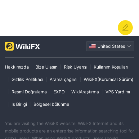
United States
Hakkımızda
|
Bize Ulaşın
|
Risk Uyarısı
|
Kullanım Koşulları
|
Gizlilik Politikası
|
Arama çağrısı
|
WikiFX(Kurumsal Sürüm)
|
Resmi Doğrulama
|
EXPO
|
WikiAraştırma
|
VPS Yardımı
|
İş Birliği
|
Bölgesel bölünme
You are visiting the WikiFX website. WikiFX Internet and its
mobile products are an enterprise information searching tool for
global users. When using WikiFX products, users should