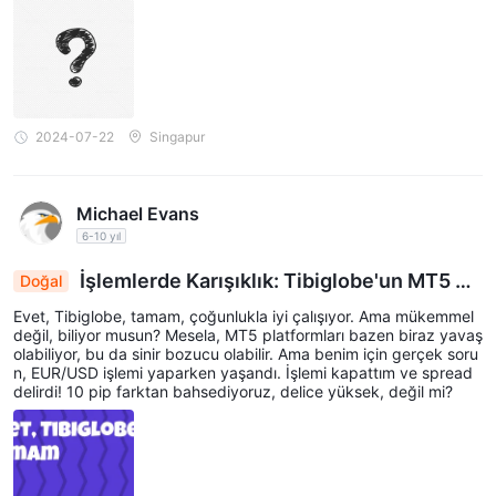
2024-07-22
Singapur
Michael Evans
6-10 yıl
İşlemlerde Karışıklık: Tibiglobe'un MT5 So
Doğal
runları ve Spreadler Yükseliyor
Evet, Tibiglobe, tamam, çoğunlukla iyi çalışıyor. Ama mükemmel
değil, biliyor musun? Mesela, MT5 platformları bazen biraz yavaş
olabiliyor, bu da sinir bozucu olabilir. Ama benim için gerçek soru
n, EUR/USD işlemi yaparken yaşandı. İşlemi kapattım ve spread
delirdi! 10 pip farktan bahsediyoruz, delice yüksek, değil mi?