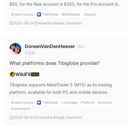
$50, for the Raw account is $200, for the Pro account is
$2,000, and for the VIP account is $5,000.
Broker Issues
TibiGlobe
Withdrawal
Deposit
2025-06-05
Amerika Birleşik Devletleri
DoreenVanDenHeever
1-2 yıl
What platforms does Tibiglobe provide?
WikiFX
Yanıt
Tibiglobe supports MetaTrader 5 (MT5) as its trading
platform, available for both PC and mobile devices.
Broker Issues
TibiGlobe
Leverage
Platform
Account
Instruments
2025-06-02
Amerika Birleşik Devletleri