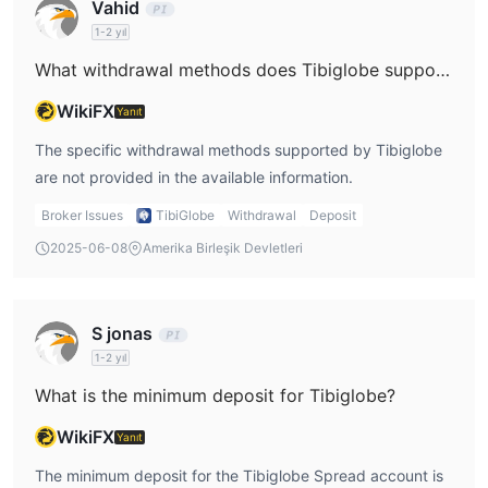
Vahid
1-2 yıl
What withdrawal methods does Tibiglobe support?
WikiFX
Yanıt
The specific withdrawal methods supported by Tibiglobe
are not provided in the available information.
Broker Issues
TibiGlobe
Withdrawal
Deposit
2025-06-08
Amerika Birleşik Devletleri
S jonas
1-2 yıl
What is the minimum deposit for Tibiglobe?
WikiFX
Yanıt
The minimum deposit for the Tibiglobe Spread account is