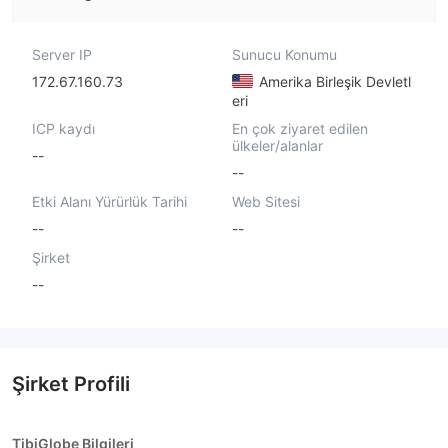
Server IP
Sunucu Konumu
172.67.160.73
Amerika Birleşik Devletl
eri
ICP kaydı
En çok ziyaret edilen
ülkeler/alanlar
--
--
Etki Alanı Yürürlük Tarihi
Web Sitesi
--
--
Şirket
--
Şirket Profili
TibiGlobe Bilgileri