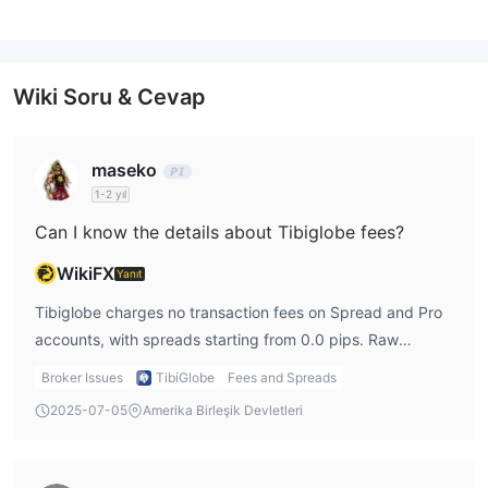
Wiki Soru & Cevap
maseko
1-2 yıl
Can I know the details about Tibiglobe fees?
WikiFX
Yanıt
Tibiglobe charges no transaction fees on Spread and Pro
accounts, with spreads starting from 0.0 pips. Raw
account charges $6 per lot per side and VIP charges $3
Broker Issues
TibiGlobe
Fees and Spreads
per lot.
2025-07-05
Amerika Birleşik Devletleri