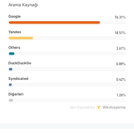
Arama Kaynağı
Google
76.31%
Yandex
18.51%
Others
2.61%
DuckDuckGo
0.89%
Syndicated
0.42%
Diğerleri
1.26%
Veri Kaynakları
WikiAraştırma