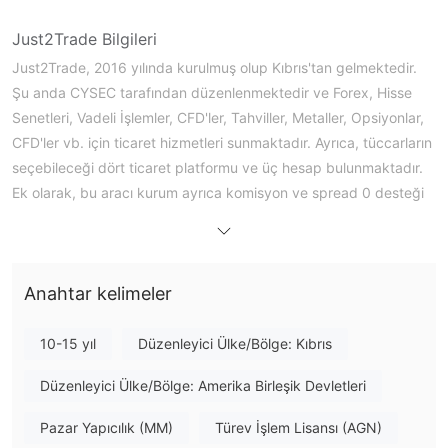
Just2Trade Bilgileri
Just2Trade, 2016 yılında kurulmuş olup Kıbrıs'tan gelmektedir.
Şu anda CYSEC tarafından düzenlenmektedir ve Forex, Hisse
Senetleri, Vadeli İşlemler, CFD'ler, Tahviller, Metaller, Opsiyonlar,
CFD'ler vb. için ticaret hizmetleri sunmaktadır. Ayrıca, tüccarların
seçebileceği dört ticaret platformu ve üç hesap bulunmaktadır.
Ek olarak, bu aracı kurum ayrıca komisyon ve spread 0 desteği
sağlamaktadır.
Artıları ve Eksileri
Just2Trade Güvenilir mi?
Anahtar kelimeler
Just2Trade üzerinde ne işlem yapabilirim?
60'dan fazla Forex çifti
7
Just2Trade üzerinde, tüccarlar
,
10-15 yıl
Düzenleyici Ülke/Bölge: Kıbrıs
değerli metal
14 ülkeden hisse senetleri
20'den fazla
,
,
vadeli işlem
bonolar
, çeşitli
ile işlem yapabilirler. Ayrıca ABD
Düzenleyici Ülke/Bölge: Amerika Birleşik Devletleri
opsiyonlar ve CFD'ler
ve Polonya'dan
de işlem görebilir.
Pazar Yapıcılık (MM)
Türev İşlem Lisansı (AGN)