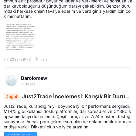
emnun etti; prosedür boyunca kibar ve yetkinlerdi ve sonsuza ka
dar kaybolduğunu düşündüğüm parayı çekebildim. Benzer duru
mdaki herkese onları tavsiye ederim ve verdiğiniz yardım için ço
k minnettarım.
2025-09-16
İran
Barolomew
6-10 yıl
Just2Trade İncelemesi: Karışık Bir Durum
Doğal
- Kullanıcı Dostu Platformlar, Sıkı Spreadler, Anca
Just2Trade, kullandığım yıl boyunca iyi bir performans sergiledi.
k Para Çekme Endişeleri Devam Ediyor
MT4/5 gibi kullanıcı dostu platformlar, dar spreadler ve CYSEC k
apsamında iyi düzenleme. Çeşitli araçlar ve 7/24 müşteri desteği
sunuyorlar. Ancak para çekme sorunları ve dolandırıcılık raporları
endişe verici. Dikkatli olun ve iyice araştırın.