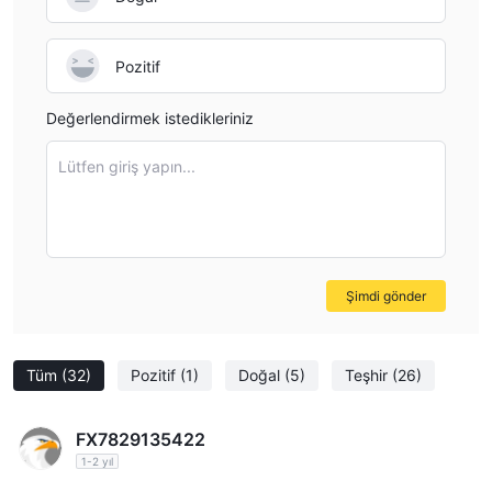
Pozitif
Değerlendirmek istedikleriniz
Lütfen giriş yapın...
Şimdi gönder
Tüm
(32)
Pozitif
(1)
Doğal
(5)
Teşhir
(26)
FX7829135422
1-2 yıl