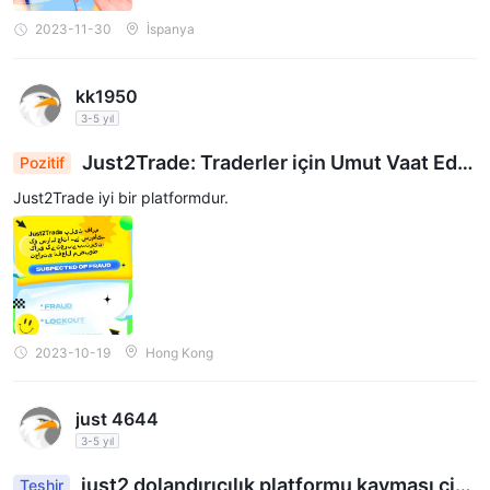
2023-11-30
İspanya
kk1950
3-5 yıl
Just2Trade: Traderler için Umut Vaat Ede
Pozitif
n Bir Platform
Just2Trade iyi bir platformdur.
2023-10-19
Hong Kong
just 4644
3-5 yıl
just2 dolandırıcılık platformu kayması cid
Teşhir