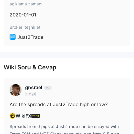
açıklama zamanı
20'den fazla
Just2Trade farklı para birimlerinde kullanılabilen
para çekme ve yatırma seçeneği
2020-01-01
sunmaktadır.
Brokeri teşhir et
Just2Trade
Wiki Soru & Cevap
gnsrael
1-2 yıl
Are the spreads at Just2Trade high or low?
WikiFX
Yanıt
Spreads from 0 pips at Just2Trade can be enjoyed with
Forex ECN and MT5 Global accounts, and from 0.5 pips