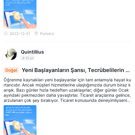
2023-12-01
Portekiz
Quintillius
6-10 yıl
Yeni Başlayanların Şansı, Tecrübelilerin K
Doğal
ararı: Just2Trade'in Karışık Bir Değerlendirmesi
Öğrenme kaynakları yeni başlayanlar için tam anlamıyla hayat ku
rtarıcıdır. Ancak müşteri hizmetlerine ulaştığımızda durum biraz k
arışık. Bazı günler hızla hedeften uzaklaşırlar; diğer günler Ocak
ayındaki pekmezden daha yavaştırlar. Ticaret araçlarına gelince,
arzulanan çok şey bırakıyor. Ticaret konusunda deneyimliyseniz
ve seçenekleri çok seviyorsanız Just2Trade hedefinize ulaşamay
abilir. Ancak acemi ticareti için bu iyi bir başlangıç ​​noktasıdır!