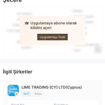
Uygulamaya abone olarak
kilidini açın!
Just2Trade
Uygulamayı İndir
İlgili Şirketler
LIME TRADING (CY) LTD(Cyprus)
Aktif
Kıbrıs
Kayıt No.
Kurulmuş