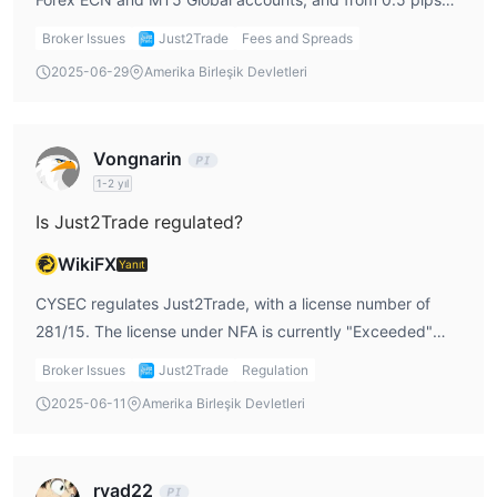
on Forex and CFD Standard accounts.
Broker Issues
Just2Trade
Fees and Spreads
2025-06-29
Amerika Birleşik Devletleri
Vongnarin
1-2 yıl
Is Just2Trade regulated?
WikiFX
Yanıt
CYSEC regulates Just2Trade, with a license number of
281/15. The license under NFA is currently "Exceeded"
with a license number of 0430385. Additionally, it holds
Broker Issues
Just2Trade
Regulation
an unverified CBR license in Russia with a license number
2025-06-11
Amerika Birleşik Devletleri
of 045-13961-020000.
ryad22