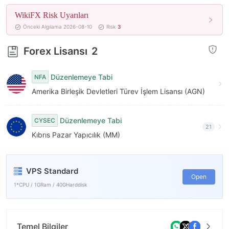
9
WikiFX Risk Uyarıları
Önceki Algılama 2026-08-10
Risk
3
Forex Lisansı
2
Düzenlemeye Tabi
NFA
Amerika Birleşik Devletleri Türev İşlem Lisansı (AGN)
Düzenlemeye Tabi
CYSEC
21
Kıbrıs Pazar Yapıcılık (MM)
VPS Standard
Open
1*CPU / 1GRam / 40GHarddisk
Temel Bilgiler