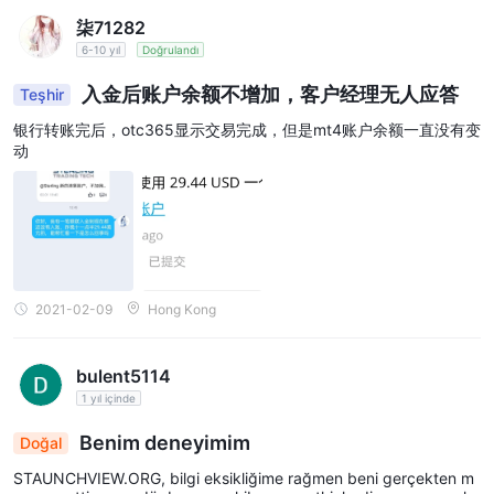
hakkını saklı tutar: - Yanlış veya geçersiz banka vey
柒71282
r transactions involving Russia, withdrawals in USD/
a kart bilgilerinin sağlanması; - Yaptırım uygulanan
6-10 yıl
Doğrulandı
bir finans kurumuyla ilişkili banka bilgilerinin sağlan
EUR are restricted. These restrictions are outside t
ması, ki bunları düzenlenmiş bir Avrupa brokeri olar
he Company's control and are implemented to com
入金后账户余额不增加，客户经理无人应答
Teşhir
ak yasal olarak işleyemeyiz; - Şirket'in müşterinin y
ply with applicable laws and international regulatio
asal, düzenleyici veya uyum gerekliliklerini ihlal ediy
银行转账完后，otc365显示交易完成，但是mt4账户余额一直没有变
or olabileceğine dair makul gerekçelere sahip olduğ
动
ns. The Company reserves the right to delay or can
u diğer herhangi bir durum, vb.
cel any withdrawal request under one or more spec
ific circumstances: - Provision of incorrect or invali
d bank or card details; - Provision of bank details a
ssociated with a sanctioned financial institution, wh
ich we are legally unable to process as a regulated
2021-02-09
Hong Kong
European broker; - Any other instance where the C
ompany has reasonable grounds to believe the clie
bulent5114
nt may be acting in violation of legal, regulatory, or
1 yıl içinde
compliance requirements, etc.
Benim deneyimim
Doğal
STAUNCHVIEW.ORG, bilgi eksikliğime rağmen beni gerçekten m