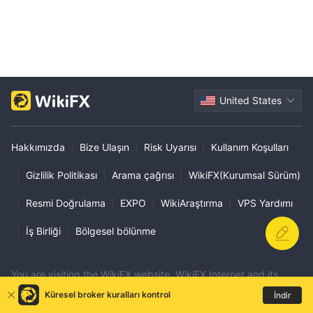
United States
Hakkımızda
|
Bize Ulaşın
|
Risk Uyarısı
|
Kullanım Koşulları
|
Gizlilik Politikası
|
Arama çağrısı
|
WikiFX(Kurumsal Sürüm)
|
Resmi Doğrulama
|
EXPO
|
WikiAraştırma
|
VPS Yardımı
|
İş Birliği
|
Bölgesel bölünme
You are visiting the WikiFX website. WikiFX Internet and its
mobile products are an enterprise information searching tool for
Küresel broker kuralları kontrol
İndir
global users. When using WikiFX products, users should