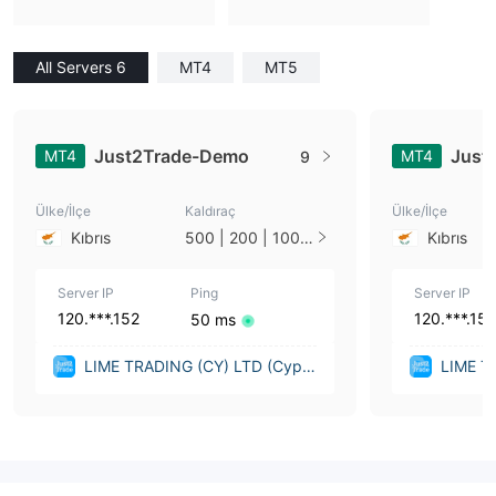
All Servers 6
MT4
MT5
Just2Trade-Demo
Just
MT4
MT4
9
Ülke/İlçe
Kaldıraç
Ülke/İlçe
Kıbrıs
500 | 200 | 100 |
Kıbrıs
50 | 33 | 25 | 10
| 1
Server IP
Ping
Server IP
120.***.152
120.***.152
50 ms
LIME TRADING (CY) LTD (Cypru
LIME T
s)
s)