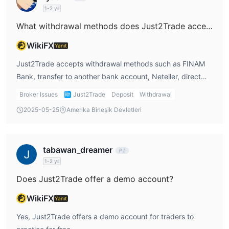
1-2 yıl
What withdrawal methods does Just2Trade accept?
WikiFX
Yanıt
Just2Trade accepts withdrawal methods such as FINAM
Bank, transfer to another bank account, Neteller, direct
payment in local currency (AstroPay), China UnionPay,
Broker Issues
Just2Trade
Deposit
Withdrawal
Skrill, PayPal, and credit card.
2025-05-25
Amerika Birleşik Devletleri
tabawan_dreamer
1-2 yıl
Does Just2Trade offer a demo account?
WikiFX
Yanıt
Yes, Just2Trade offers a demo account for traders to