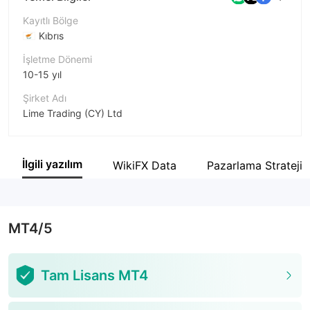
Kayıtlı Bölge
Kıbrıs
İşletme Dönemi
10-15 yıl
Şirket Adı
Lime Trading (CY) Ltd
Şirket Kısaltması
Just2Trade
İlgili yazılım
WikiFX Data
Pazarlama Stratejis
Şirket çalışanı
--
MT4/5
Tam Lisans MT4