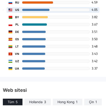
4.59
RU
4.05
US
3.82
BY
3.67
PL
3.51
DE
3.50
ES
3.48
LT
3.43
VN
3.42
UZ
3.37
UA
Web sitesi
Tüm
5
Hollanda
3
Hong Kong
1
Çin
1