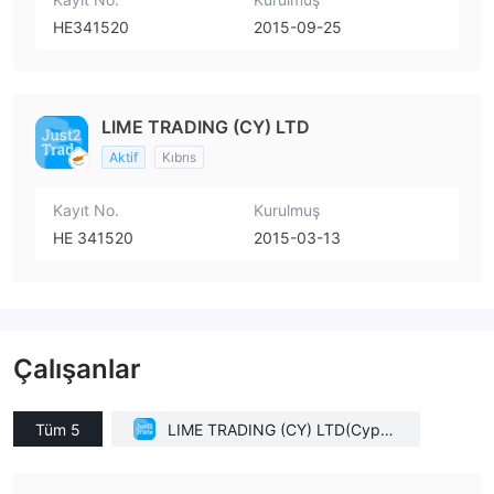
HE341520
2015-09-25
LIME TRADING (CY) LTD
Aktif
Kıbrıs
Kayıt No.
Kurulmuş
ΗΕ 341520
2015-03-13
Çalışanlar
Tüm 5
LIME TRADING (CY) LTD(Cypru
s)