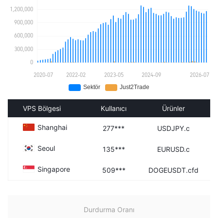
VPS Bölgesi
Kullanıcı
Ürünler
Shanghai
277***
USDJPY.c
Seoul
135***
EURUSD.c
Singapore
509***
DOGEUSDT.cfd
Durdurma Oranı