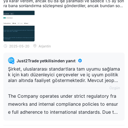
ya karar verdim, ancak bu da işe yaramadı ve sadece 1.5 ay son
ra bana sonlandırma sözleşmesi gönderdiler, ancak bundan sonr
a bile çekim düğmesi etkisiz hâlde ve şirket hiçbir cevap vermiy
or.
2025-05-20
Arjantin
Just2Trade yetkilisinden yanıt
Şirket, uluslararası standartlara tam uyumu sağlama
k için katı düzenleyici çerçeveler ve iç uyum politik
aları altında faaliyet göstermektedir. Mevcut jeopoli
tik gelişmeler ve uluslararası yaptırımlar, özellikle R
Özgün
usya'yı içeren sınır ötesi işlemleri etkileyenler neden
The Company operates under strict regulatory fra
iyle, USD/EUR cinsinden çekimler kısıtlanmıştır. Bu k
ısıtlamalar Şirket'in kontrolü dışında olup, uygulana
meworks and internal compliance policies to ensur
bilir yasalara ve uluslararası düzenlemelere uyum sa
e full adherence to international standards. Due to
ğlamak amacıyla uygulanmaktadır. Şirket, aşağıdaki
current geopolitical developments and international
belirli durumlardan bir veya daha fazlası altında her
hangi bir çekim talebini geciktirme veya iptal etme
sanctions, particularly those impacting cross-borde