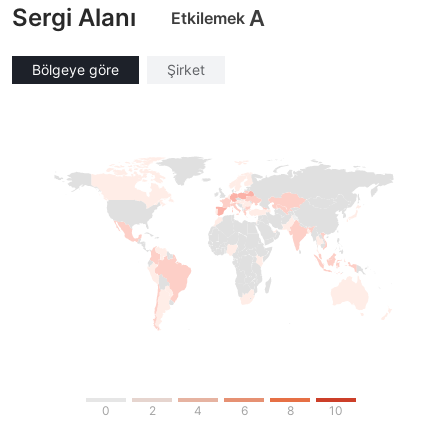
Sergi Alanı
A
Etkilemek
Bölgeye göre
Şirket
0
2
4
6
8
10