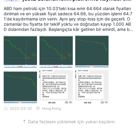
didir ve herhangi bir tazminat ödenmeyecektir. Y
ABD ham petrolü için 10.03'teki kısa emir 64.664 olarak fiyatlan
urtdışına kaçarsanız ve paranız silinirse
dırılmalı ve en yüksek fiyat sadece 64.66, bu yüzden işlemi 64.7
1'de kaydırmama izin verin. Aynı şey stop-loss için de geçerli. O
zamanlar bu fiyatta bir teklif yoktu ve doğrudan kayıp 1.000 AB
D dolarından fazlaydı. Başlangıçta kâr getiren bir emirdi, ama be
n bunu zarar olarak değiştirdim. Müşteri hizmetlerinden açıklama
istedim ve tamamen yabancılar tarafından halledildiğini söyledi
m. Ödemeyi reddettiler. Kayma normaldir. İnsanlara zorbalık, aylı
k birkaç bin yuan maaşım döviz yatırmak ve yatırım yapmak için
kandırıldı ve şimdi kendi kendime para kazanmanın kayıplara yol
açan bir kayma olduğunu söylüyorum, bunun bir nedeni var mı!! !
O zamanki ekran görüntülerini kanıt olarak kaydettim! ! ! Müşteri
den her şeyi alan bir dolandırıcılık platformu
2023-03-20
Hong Kong
Daha fazlasını yüklemek için yukarı kaydırın