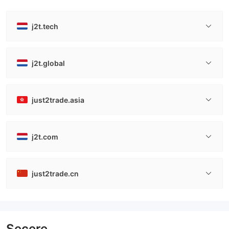
j2t.tech
j2t.global
just2trade.asia
j2t.com
just2trade.cn
Şecere