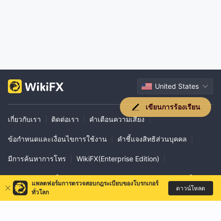
United States
เขียนการร้องเรียน
เกี่ยวกับเรา
|
ติดต่อเรา
|
คำเตือนความเสี่ยง
|
ข้อกำหนดและเงื่อนไขการใช้งาน
|
คำชี้แจงสิทธิส่วนบุคคล
|
มีการค้นหาการโทร
|
WikiFX(Enterprise Edition)
|
การยืนยันอย่างเป็นทางการ
|
EXPO
|
WikiResearch
|
วิธีใช้ VPS
แพลตฟอร์มการตรวจสอบกฎระเบียบของโบรกเกอร์
ดาวน์โหลด
ทั่วโลก
|
ความร่วมมือทางธุรกิจ
|
ส่วนภูมิภาค