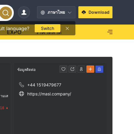
ภาษาไทย
Download
ult language?
Switch
EXPO
ราคาตลาด
ข้อมูลติดต่อ
+44 1519479677
https://masl.company/
วามเส
.18