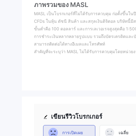
ภาพรวมของ MASL
MASL เป็นโบรกเกอร์ที่ไม่ได้รับการควบคุม ก่อตั้งขึ้นใ
CFDs ในหุ้น ดัชนี สินค้า และสกุลเงินดิจิตอล บริษัทนี
ขั้นต่ำคือ 100 ดอลลาร์ และการเลเวอเรจสูงสุดคือ 1:
การชำระเงินหลากหลายรูปแบบ รวมถึงบัตรเครดิตและบัตร
สามารถติดต่อได้ทางอีเมลและโทรศัพท์
สำคัญที่จะระบุว่า MASL ไม่ได้รับการควบคุมโดยหน่วยง
ปลอดภัยเมื่อคุณซื้อขายกับโบรกเกอร์นี้ นอกจากนี้ สำคัญ
เสี่ยงที่เกี่ยวข้องกับการซื้อขาย CFDs
MASL เป็นถูกต้องหรือหลอกลวง?
MASL เป็นโบรกเกอร์ที่ไม่ได้รับการควบคุม ซึ่งหมายค
แดงสำหรับนักเทรด เนื่องจากโบรกเกอร์ที่ไม่ได้รับการ
การป้องกันลูกค้าเท่ากับโบรกเกอร์ที่ได้รับการควบคุ
พิจารณาความเสี่ยงอย่างรอบคอบก่อนตัดสินใจ
เขียนรีวิวโบรกเกอร์
ข้อดีและข้อเสีย
MASL มีข้อดีและข้อเสียหลายประการที่นักเทรดควรพิจ
การเปิดเผย
เฉลี่ย