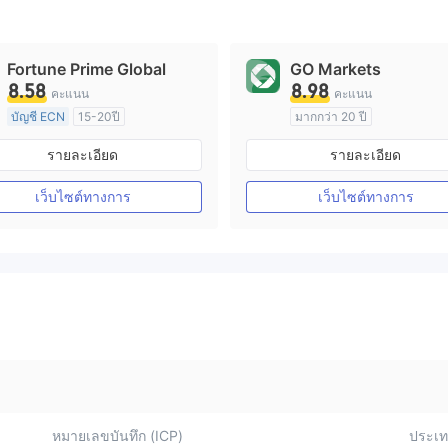
Fortune Prime Global
GO Markets
8.58
8.98
คะแนน
คะแนน
บัญชี ECN
15-20ปี
มากกว่า 20 ปี
การกำกับดูแล ออสเตรเลีย
การกำกับดูแล ออสเตรเลีย
รายละเอียด
รายละเอียด
ใบอนุญาต Market Making (MM)
ใบอนุญาต M
ใบอนุญาต MT4 แบบเต็ม
cTrader
เว็บไซต์ทางการ
เว็บไซต์ทางการ
หมายเลขบันทึก (ICP)
ประเทศ