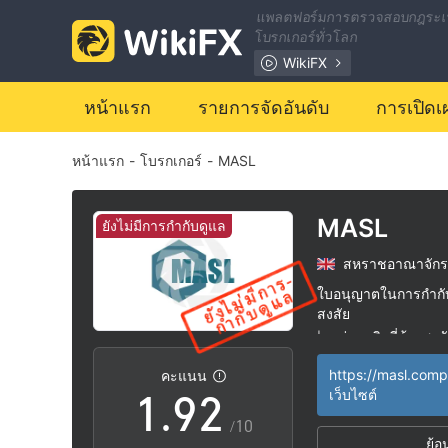
2
แพลตฟอร์มการตรวจสอบกฎระเ
โบรกเกอร์ทั่วโลก
3
WikiFX
4
หน้าแรก
รายการจัดอันดับ
การเปิดเ
หน้าแรก
-
โบรกเกอร์
-
MASL
5
6
MASL
ยังไม่มีการกำกับดูแล
สหราชอาณาจักร
7
0
ใบอนุญาตในการกำกับด
สงสัย
0
8
1
กลุ่มธุรกิจที่ต้องสงส
|
ระวังความเสี่ยงอัน
|
https://masl.comp
คะแนน
1
.
9
2
เว็บไซต์
/10
ย้อ