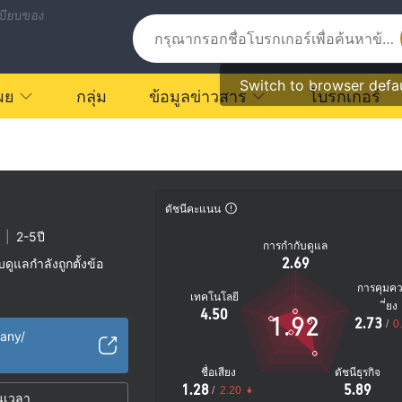
บียบของ
Switch to browser defa
ผย
กลุ่ม
ข้อมูลข่าวสาร
โบรกเกอร์
ดัชนีคะแนน
|
2-5ปี
การกำกับดูแล
2.69
ูแลกำลังถูกตั้งข้อ
การคุมค
เทคโนโลยี
ัย
ี่ยง
4.50
1.92
2.73
ตรายที่อาจจะซ่อนอยู่
/
0
any/
ชื่อเสียง
ดัชนีธุรกิจ
1.28
5.89
/
2.20
นเวลา