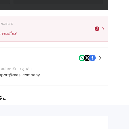
026-08-06
2
วามเสี่ยง!
มลฝ่ายบริการลูกค้า
pport@masl.company
ร์ติดต่อ
41519479677
ห็น
บไซต์ของบริษัท
tps://masl.company/