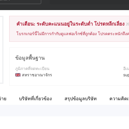
คำเตือน: ระดับคะแนนอยู่ในระดับต่ำ โปรดหลีกเลี่ยง
2
โบรกเกอร์นี้ไม่มีการกำกับดูแลฟอเร็กซ์ที่ถูกต้อง โปรดตระหนักถึงค
ข้อมูลพื้นฐาน
ภูมิภาคที่จดทะเบียน
อีเ
สหราชอาณาจักร
su
ระยะเวลาดำเนินการ
เบอ
2-5ปี
+4
่าย
บริษัทที่เกี่ยวข้อง
สรุปข้อมูลบริษัท
ความคิดเ
ชื่อบริษัท
เว็
MASL
ht