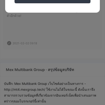
 โกงแพลตฟอร์ม! หลอกลวง! 
 ไม่สามารถถอนได้ หากต้องการถอนเงินฉันต้องฝากเงินใน
แพลตฟอร์มนี้อีกครั้ง นอกจากนี้พวกเขายังทำให้บัญชีของฉันแข็ง
ตัวอีกด้วย! 
2021-02-02 09:18
Mex Multibank Group · สรุปข้อมูลบริษัท
บันทึก: Mex Multibank Group เว็บไซต์อย่างเป็นทางการ -
http://mt4.mexgroup.tech/
ใช้งานไม่ได้ในขณะนี้ ดังนั้นเราจึง
สามารถรวบรวมข้อมูลที่เกี่ยวข้องจากอินเทอร์เน็ตเพื่อนำเสนอภาพ
คร่าวๆของโบรกเกอร์นี้เท่านั้น