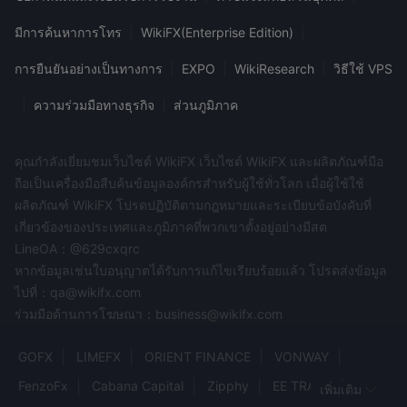
สามารถซื้อขายได้หลากหลาย ทำให้เหมาะสำหรับทั้งผู้เริ่มต้นและผู้
มีการค้นหาการโทร
|
WikiFX(Enterprise Edition)
|
ซื้อขายที่มีประสบการณ์
การยืนยันอย่างเป็นทางการ
|
EXPO
|
WikiResearch
|
วิธีใช้ VPS
เป็น Mex Multibank Group ปลอดภัยหรือหลอกลวง？
ตัวแทนจำหน่าย
Mex Multibank Groupได้รับการตรวจสอบเป็น
|
ความร่วมมือทางธุรกิจ
|
ส่วนภูมิภาค
ของปลอม
เว็บไซต์ทางการของ Mex Multibank
นอกจาก,
Group ไม่สามารถเข้าถึงได้
ซึ่งบ่งชี้ว่าแพลตฟอร์มการซื้อขาย
คุณกำลังเยี่ยมชมเว็บไซต์ WikiFX เว็บไซต์ WikiFX และผลิตภัณฑ์มือ
อาจหลบหนีไปแล้ว สิ่งเหล่านี้ทำให้การลงทุนกับพวกเขามีความเสี่ยง
ถือเป็นเครื่องมือสืบค้นข้อมูลองค์กรสำหรับผู้ใช้ทั่วโลก เมื่อผู้ใช้ใช้
หากคุณกำลังพิจารณาที่จะลงทุนกับ Mex Multibank Group สิ่ง
ผลิตภัณฑ์ WikiFX โปรดปฏิบัติตามกฎหมายและระเบียบข้อบังคับที่
สำคัญคือต้องทำการวิจัยของคุณอย่างถี่ถ้วนและชั่งน้ำหนักความเสี่ยง
เกี่ยวข้องของประเทศและภูมิภาคที่พวกเขาตั้งอยู่อย่างมีสต
ที่อาจเกิดขึ้นกับผลตอบแทนที่อาจเกิดขึ้นก่อนตัดสินใจ โดยทั่วไป ขอ
LineOA：@629cxqrc
แนะนำให้ลงทุนกับโบรกเกอร์ที่ได้รับการควบคุมอย่างดีเพื่อให้แน่ใจ
หากข้อมูลเช่นใบอนุญาตได้รับการแก้ไขเรียบร้อยแล้ว โปรดส่งข้อมูล
ว่าเงินของคุณจะได้รับการคุ้มครอง
ไปที่：qa@wikifx.com
ร่วมมือด้านการโฆษณา：business@wikifx.com
แพลตฟอร์มการซื้อขาย
แอพ Multibank สำหรับลูกค้า
Mex Multibank Groupข้อเสนอ
.
GOFX
LIMEFX
ORIENT FINANCE
VONWAY
อย่างไรก็ตาม เมื่อเสร็จสิ้นขั้นตอนการลงทะเบียนและเข้าถึง
FenzoFx
Cabana Capital
Zipphy
EE TRADE
เพิ่มเติม
แพลตฟอร์ม ผู้ใช้พบความแตกต่างอย่างมาก แทนที่จะเป็นแพลตฟอร์ม