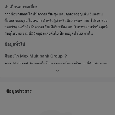
คำเตือนความเสี่ยง
การซื้อขายออนไลน์มีความเสี่ยงสูง และคุณอาจสูญเสียเงินลงทุน
ทั้งหมดของคุณ ไม่เหมาะสำหรับผู้ค้าหรือนักลงทุนทุกคน โปรดตรวจ
สอบว่าคุณเข้าใจถึงความเสี่ยงที่เกี่ยวข้อง และโปรดทราบว่าข้อมูลที่
มีอยู่ในบทความนี้มีวัตถุประสงค์เพื่อเป็นข้อมูลทั่วไปเท่านั้น
ข้อมูลทั่วไป
คืออะไร Mex Multibank Group ？
Mex Multibank Groupซึ่งเป็นแพลตฟอร์มการซื้อขายที่นำเสนอแอป
ธนาคารหลายธนาคารแก่ลูกค้า เพิ่งถูกตรวจสอบและถูกกล่าวหาว่า
เป็นผู้ค้าปลอมแปลง สิ่งนี้ได้จุดประกายความกังวลในหมู่นักลงทุนตาม
รายงานที่ชี้ให้เห็นว่า Mex Multibank Group กำลังวางตัวเป็นกลุ่ม
แลกเปลี่ยนหลายธนาคารที่มีชื่อเสียง ซึ่งเป็นโบรกเกอร์อนุพันธ์
ข้อมูลข่าวสาร
ทางการเงินระดับโลกที่มีสถานะที่แข็งแกร่งและได้รับอนุญาตตามกฎ
ระเบียบในหลายประเทศ ข้อกล่าวหาเหล่านี้บ่งชี้ว่า Mex Multibank
Group อาจไม่ใช่นิติบุคคลที่ถูกต้องตามกฎหมายและเชื่อถือได้
ในบทความต่อไปนี้ เราจะวิเคราะห์ลักษณะของโบรกเกอร์นี้จากแง่มุม