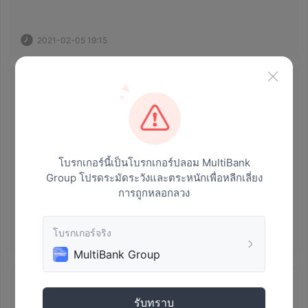
2021-02-05 19:15
ปัญหาการถอนเงิน
 ไม่สามารถถอนได้โดยไม่ต้องเสียภาษีเงินได้บุคคล
ธรรมดา 20% 
 พวกเขาอายัดบัญชีของฉันเว้นแต่ฉันจะจ่ายภาษีเงินได้บุคคล
ธรรมดา 20% ซึ่งไม่สมเหตุสมผล 
โบรกเกอร์นี้เป็นโบรกเกอร์ปลอม MultiBank
Group โปรดระมัดระวังและตระหนักเพื่อหลีกเลี่ยง
การถูกหลอกลวง
โบรกเกอร์จริง
2021-01-20 15:58
MultiBank Group
ปัญหาการถอนเงิน
รับทราบ