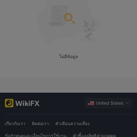
ต่างๆ โดยให้ข้อมูลที่เรียบง่ายและเป็นระเบียบแก่คุณ หากคุณสนใจ
โปรดอ่านต่อ ในตอนท้ายของบทความ เราจะสรุปสั้น ๆ เพื่อให้คุณ
เข้าใจลักษณะของโบรกเกอร์ได้อย่างรวดเร็ว
ข้อเสียข้อดี
Mex Multibank Groupโบรกเกอร์ทางเลือก
ไม่มีข้อมูล
มีโบรกเกอร์ทางเลือกมากมาย Mex Multibank Group ขึ้นอยู่กับความ
ต้องการและความชอบเฉพาะของเทรดเดอร์ ตัวเลือกยอดนิยมบาง
อย่าง ได้แก่ :
ดาร์วินเน็กซ์ -
โบรกเกอร์ออนไลน์ที่เป็นนวัตกรรมใหม่ที่นำเสนอ
แพลตฟอร์มการลงทุนที่ไม่เหมือนใคร ซึ่งเทรดเดอร์สามารถเปลี่ยน
กลยุทธ์การซื้อขายให้เป็นสินทรัพย์ที่น่าลงทุนได้
United States
ตลาด XGLOBAL
- โบรกเกอร์ฟอเร็กซ์และ CFD ออนไลน์ให้
เทรดเดอร์เข้าถึงตลาดที่หลากหลาย เทคโนโลยีการเทรดขั้นสูง และ
เงื่อนไขการเทรดที่แข่งขันได้ผ่านแพลตฟอร์มนวัตกรรมและเครือ
เกี่ยวกับเรา
|
ติดต่อเรา
|
คำเตือนความเสี่ยง
|
ข่ายสภาพคล่อง
ยูเอฟเอ็กซ์
- แพลตฟอร์มการซื้อขายที่ใช้งานง่ายและสินทรัพย์ที่
ข้อกำหนดและเงื่อนไขการใช้งาน
|
คำชี้แจงสิทธิส่วนบุคคล
|