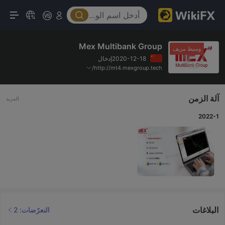
Mex Multibank Group
وسيط مزيف
2020-12-18إدخال
http://mt4.mexgroup.tech/
آلة الزمن
المزيد
2022-1
البلاغات
التعرّضات: 2