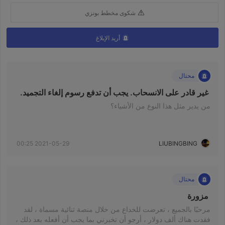
شكوى مخطط بونزي
أريد الإبلاغ
محتال
 غير قادر على الانسحاب. يجب أن تدفع رسوم إلغاء التجميد. 
من يدير مثل هذا النوع من الأشياء؟
2021-05-29 00:25
LIUBINGBING
محتال
 مزورة 
مرحبًا بالجميع ، تعرضت للخداع من خلال منصة ثنائية مسماة ، لقد
فقدت هناك ألف دولار ، أرجو أن تخبرني بما يجب أن أفعله بعد ذلك ،