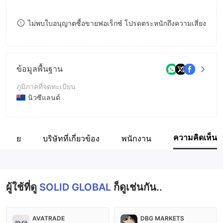
8
ไม่พบใบอนุญาตซื้อขายฟอเร็กซ์ โปรดตระหนักถึงความเสี่ยง
9
ข้อมูลพื้นฐาน
ภูมิภาคที่จดทะเบียน
นิวซีแลนด์
ระยะเวลาดำเนินการ
5-10ปี
ความคิดเห็น
ือข่าย
บริษัทที่เกี่ยวข้อง
พนักงาน
ชื่อบริษัท
SOLID GLOBAL INVESTMENT LIMITED
ผู้ใช้ที่ดู
SOLID GLOBAL
ก็ดูเช่นกัน..
AVATRADE
DBG MARKETS