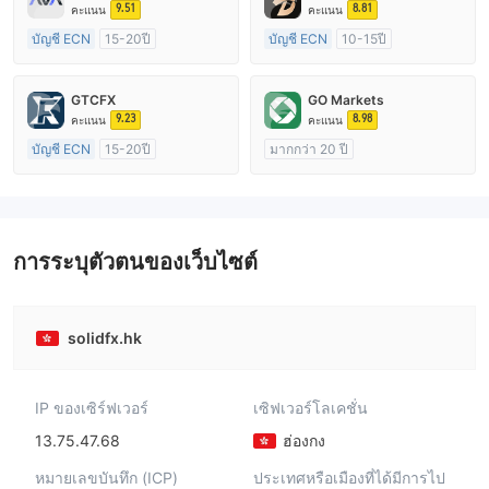
9.51
8.81
คะแนน
คะแนน
บัญชี ECN
15-20ปี
บัญชี ECN
10-15ปี
การกำกับดูแล ออสเตรเลีย
การกำกับดูแล ออสเตรเลีย
ใบอนุญาต Market Making (MM)
ใบอนุญาต Market Making (MM)
GTCFX
GO Markets
ใบอนุญาต MT4 แบบเต็ม
ใบอนุญาต MT4 แบบเต็ม
9.23
8.98
คะแนน
คะแนน
บัญชี ECN
15-20ปี
มากกว่า 20 ปี
การกำกับดูแล สหราชอาณาจักร
การกำกับดูแล ออสเตรเลีย
ใบอนุญาต Market Making (MM)
ใบอนุญาต Market Making (MM)
ใบอนุญาต MT4 แบบเต็ม
cTrader
การระบุตัวตนของเว็บไซต์
solidfx.hk
IP ของเซิร์ฟเวอร์
เซิฟเวอร์โลเคชั่น
13.75.47.68
ฮ่องกง
หมายเลขบันทึก (ICP)
ประเทศหรือเมืองที่ได้มีการไป