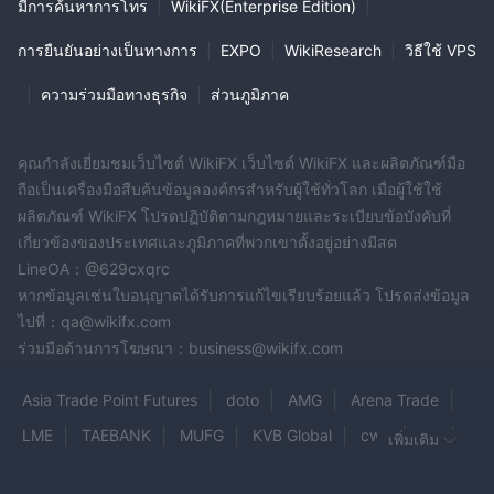
มีการค้นหาการโทร
|
WikiFX(Enterprise Edition)
|
การยืนยันอย่างเป็นทางการ
|
EXPO
|
WikiResearch
|
วิธีใช้ VPS
|
ความร่วมมือทางธุรกิจ
|
ส่วนภูมิภาค
คุณกำลังเยี่ยมชมเว็บไซต์ WikiFX เว็บไซต์ WikiFX และผลิตภัณฑ์มือ
ถือเป็นเครื่องมือสืบค้นข้อมูลองค์กรสำหรับผู้ใช้ทั่วโลก เมื่อผู้ใช้ใช้
ผลิตภัณฑ์ WikiFX โปรดปฏิบัติตามกฎหมายและระเบียบข้อบังคับที่
เกี่ยวข้องของประเทศและภูมิภาคที่พวกเขาตั้งอยู่อย่างมีสต
LineOA：@629cxqrc
หากข้อมูลเช่นใบอนุญาตได้รับการแก้ไขเรียบร้อยแล้ว โปรดส่งข้อมูล
ไปที่：qa@wikifx.com
ร่วมมือด้านการโฆษณา：business@wikifx.com
Asia Trade Point Futures
doto
AMG
Arena Trade
LME
TAEBANK
MUFG
KVB Global
cwg
XS
เพิ่มเติม
ADIB Securities
GC Markets
BEVERLY HILLS Capital