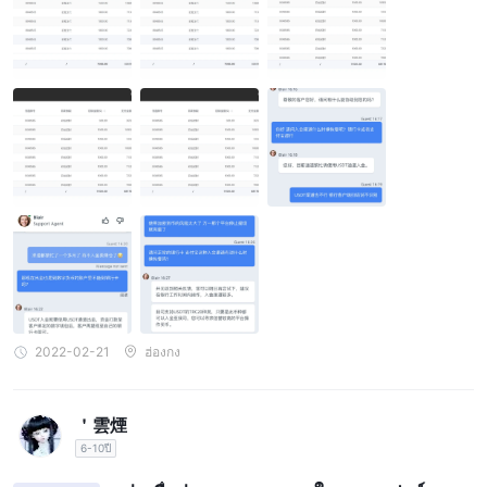
ปี 2565 ซึ่งมักจะไม่สามารถเปิดได้ในเดือนมกราคมของปีนี้ 4. หลังจาก
การค้นหาหลายครั้ง ฉันพบที่อยู่เว็บไซต์อย่างเป็นทางการ และถามฝ่ายบ
ริการลูกค้าเกี่ยวกับการเปลี่ยนแปลงที่อยู่ของแพลตฟอร์มและการไม่สาม
ารถใช้ช่องทางการฝากและถอนแบบปกติได้ คำตอบคือแนะนำให้ใช้วิธี
USDT (cryptocurrency) และแนะนำให้ดาวน์โหลดกระเป๋าเงิน OKEX
ลงทะเบียนและใช้กระเป๋าเงิน cryptocurrency และทำการฝากเงินโดย
การซื้อสกุลเงินดิจิทัล และเว็บไซต์อย่างเป็นทางการของ OKEX ได้ออก
ประกาศอย่างเป็นทางการของ การระงับการถอนในเดือนตุลาคม 2020
และแอปได้ถอนออกจากจีนแผ่นดินใหญ่แล้ว โปรดตอบ: 1. จุดประสงค์ใ
นการใช้แอปนี้ที่ระงับการถอนเงินคืออะไร? 2. แม้ว่าแอพนี้จะสามารถใ
ช้ได้ หากผู้ใช้ที่ลงทะเบียนผูกบัตรธนาคารในจีนแผ่นดินใหญ่ แม้ว่าคุณ
จะถอนเงินที่นี่ คุณยังสามารถถอนเงินจากมันได้หรือไม่ จุดประสงค์สูงสุ
ดก็ชัดเจน ดังนั้น ฉันหวังว่าจะบรรลุความต้องการในการคืนเงินจำนวน
เงินฝากอื่นนอกเหนือจากกำไรในบัญชีไปยังบัตรธนาคารที่ผูกไว้ในบัญชี
ผ่านการคุ้มครองสิทธิ์ 5. เพื่อป้องกันไม่ให้บัญชีถูกชำระบัญชี ขณะรอให้
2022-02-21
ฮ่องกง
แพลตฟอร์มกู้คืนช่องทางการฝากปกติ บัญชีถูกล็อคอยู่ในขณะนี้ และต่อ
ไปนี้คือภาพหน้าจอของเงินฝากบางส่วน
＇雲煙
6-10ปี