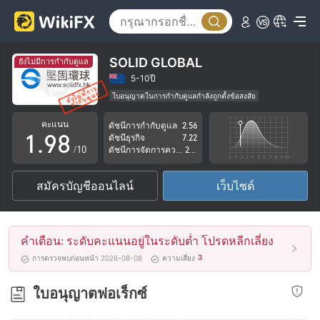
4
3
5
4
6
5
SOLID GLOBAL
ยังไม่มีการกำกับดูแล
7
6
5-10ปี
ใบอนุญาตในการกำกับดูแลกำลังถูกตั้งข้อสงสัย
0
8
7
กลุ่มธุรกิจที่ต้องสงสัย
คะแนน
ดัชนีการกำกับดูแล
2.56
ระวังความเสี่ยงอันตรายที่อาจจะซ่อนอยู่
1
.
9
8
ดัชนีธุรกิจ
7.22
/10
ดัชนีการจัดการความเสี่ยง
2.70
2
9
สมัครบัญชีออนไลน์
เว็บไซต์
3
4
คำเตือน: ระดับคะแนนอยู่ในระดับต่ำ โปรดหลีกเลี่ยง
5
3
การตรวจพบก่อนหน้า 2026-08-08
ความเสี่ยง
6
ใบอนุญาตฟอเร็กซ์
7