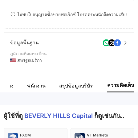
9
7
ไม่พบใบอนุญาตซื้อขายฟอเร็กซ์ โปรดตระหนักถึงความเสี่ยง
8
9
ข้อมูลพื้นฐาน
ภูมิภาคที่จดทะเบียน
สหรัฐอเมริกา
ระยะเวลาดำเนินการ
5-10ปี
ความคิดเห็น
ี่ยวข้อง
พนักงาน
สรุปข้อมูลบริษัท
ชื่อบริษัท
Beverly Hills Capital
ผู้ใช้ที่ดู
BEVERLY HILLS Capital
ก็ดูเช่นกัน..
FXCM
VT Markets