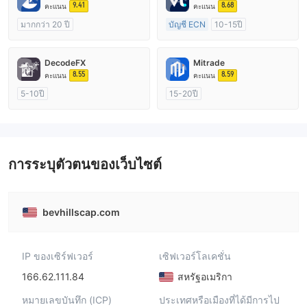
9.41
8.68
คะแนน
คะแนน
มากกว่า 20 ปี
บัญชี ECN
10-15ปี
การกำกับดูแล ออสเตรเลีย
การกำกับดูแล ออสเตรเลีย
ใบอนุญาต Market Making (MM)
ใบอนุญาต Market Making (MM)
DecodeFX
Mitrade
ใบอนุญาต MT4 แบบเต็ม
ใบอนุญาต MT4 แบบเต็ม
8.55
8.59
คะแนน
คะแนน
5-10ปี
15-20ปี
การกำกับดูแล ออสเตรเลีย
การกำกับดูแล ออสเตรเลีย
ใบอนุญาต Market Making (MM)
ใบอนุญาต Market Making (MM)
ใบอนุญาต MT4 แบบเต็ม
การวิจัยตนเอง
การระบุตัวตนของเว็บไซต์
bevhillscap.com
IP ของเซิร์ฟเวอร์
เซิฟเวอร์โลเคชั่น
166.62.111.84
สหรัฐอเมริกา
หมายเลขบันทึก (ICP)
ประเทศหรือเมืองที่ได้มีการไป