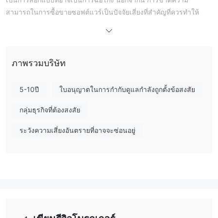
สามารถในการซื้อขายซอฟต์แวร์เป็นปัจจัยเสี่ยงที่สำคัญที่ควรทำให้
ลูกค้าที่เป็นไปได้หยุดพักสักครู่
ในขณะที่ Beverly Hills Capital นำเสนอบริการทางการเงินหลาก
หลายรูปแบบรวมถึงการซื้อขายสินค้าฟิวเจอร์ บริการพราวที่สุด และ
การลงทุนทางเลือก การขาดความชัดเจนในเรื่องของหน่วยงานกำกับ
ภาพรวมบริษัท
ดูแลที่ชัดเจนทำให้เกิดความสงสัยในเรื่องความน่าเชื่อถือของการให้
บริการเหล่านี้ การเลเวอเรจ การกระจายตัว ค่าคอมมิชชั่น และความ
5-10ปี
ใบอนุญาตในการกำกับดูแลกำลังถูกตั้งข้อสงสัย
ต้องการฝากเงินขั้นต่ำมีความแตกต่างกัน แต่สถานะที่ไม่ได้รับการ
กำกับดูแลเพิ่มความไม่แน่นอนในเรื่องเหล่านี้ เครื่องมือการศึกษาที่ให้
กลุ่มธุรกิจที่ต้องสงสัย
ผ่านบล็อกของพวกเขาอาจมีข้อมูลที่น่าสนใจ แต่ความเชื่อถือได้ของ
ระวังความเสี่ยงอันตรายที่อาจจะซ่อนอยู่
ข้อมูลยังคงเป็นคำถามเนื่องจากขาดการกำกับดูแลที่เหมาะสม
สรุปแล้ว สถานะกฎหมายที่ไม่น่าเชื่อถือและความไม่โปร่งใสของ
Beverly Hills Capital ทำให้เป็นทางเลือกที่ไม่น่าเชื่อถือสำหรับลูกค้าที่
เป็นไปได้ นักลงทุนที่รอบคอบควรใช้ความระมัดระวังอย่างมากและ
สำรวจตัวเลือกที่เป็นที่น่าเชื่อถือมากขึ้นในตลาดทางการเงิน
ข้อดีและข้อเสีย
Beverly Hills มีข้อดีและข้อเสียที่ผสมผสานกัน ในด้านบวก มีการให้