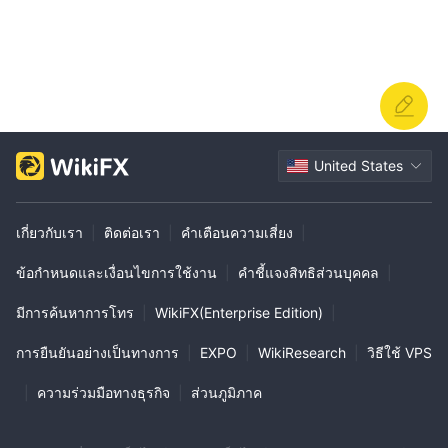
ขายล่วงหน้าจากตลาดต่างๆ รวมถึง CME Group, ICE Futures US
และ London Metal Exchange สัญญาเหล่านี้เป็นข้อตกลงทางการเงิน
ที่ฝ่ายต่างๆ ยอมรับที่จะซื้อหรือขายสินทรัพย์จำนวนที่กำหนดไว้ในราคา
ที่กำหนดล่วงหน้าในวันที่กำหนด
สัญญาตัวเลือก:
Beverly Hills Capital ให้การเข้าถึงสัญญาตัวเลือก
บนตลาดหลายแห่ง สัญญาตัวเลือกให้ผู้ซื้อสิทธิ์ แม้ว่าจะไม่มีหน้าที่ต้อง
United States
ทำ ในการซื้อหรือขายสินทรัพย์ในราคาที่กำหนดล่วงหน้าก่อนหรือใน
วันที่กำหนด ตัวอย่างเช่น สัญญาตัวเลือกซื้อและขายหุ้นและสินค้า
หุ้น:
Beverly Hills Capital ให้ความสะดวกในการเข้าถึงหุ้น ที่รู้จักกันดี
เกี่ยวกับเรา
|
ติดต่อเรา
|
คำเตือนความเสี่ยง
|
ว่าหุ้น จากตลาดหลากหลาย หุ้นแทนการเป็นเจ้าของในบริษัทและให้
สิทธิ์แก่ผู้ถือหุ้นในการรับเงินปันผลและมีส่วนร่วมในการตัดสินใจของ
ข้อกำหนดและเงื่อนไขการใช้งาน
|
คำชี้แจงสิทธิส่วนบุคคล
|
บริษัท ตัวอย่างที่น่าสนใจรวมถึงหุ้นของบริษัทที่มีชื่อเสียง เช่น Apple,
มีการค้นหาการโทร
|
WikiFX(Enterprise Edition)
|
Microsoft และ Google.
หลักทรัพย์รายได้คงที่:
Beverly Hills แคปิตอลยังมีการเสนอหลัก
การยืนยันอย่างเป็นทางการ
|
EXPO
|
WikiResearch
|
วิธีใช้ VPS
ทรัพย์รายได้คงที่ซึ่งรวมถึงตั๋วและตั๋วเงิน. หลักทรัพย์รายได้คงที่เป็นหนี้
ที่จ่ายดอกเบี้ยตามอัตราดอกเบี้ยที่กำหนดไว้ให้แก่นักลงทุนในระยะเวลา
|
ความร่วมมือทางธุรกิจ
|
ส่วนภูมิภาค
ที่กำหนด. ตัวอย่างเช่นหุ้นของรัฐบาล, หุ้นของบริษัท และตั๋วคลัง.
ข้อดีและข้อเสีย