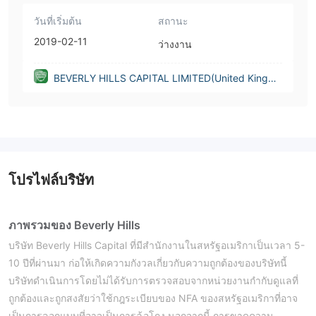
วันที่เริ่มต้น
สถานะ
2019-02-11
ว่างงาน
BEVERLY HILLS CAPITAL LIMITED(United Kingdo
m)
โปรไฟล์บริษัท
ภาพรวมของ Beverly Hills
บริษัท Beverly Hills Capital ที่มีสำนักงานในสหรัฐอเมริกาเป็นเวลา 5-
10 ปีที่ผ่านมา ก่อให้เกิดความกังวลเกี่ยวกับความถูกต้องของบริษัทนี้
บริษัทดำเนินการโดยไม่ได้รับการตรวจสอบจากหน่วยงานกำกับดูแลที่
ถูกต้องและถูกสงสัยว่าใช้กฎระเบียบของ NFA ของสหรัฐอเมริกาที่อาจ
เป็นการลอกแบบที่อาจเป็นการฉ้อโกง นอกจากนี้ การขาดความ