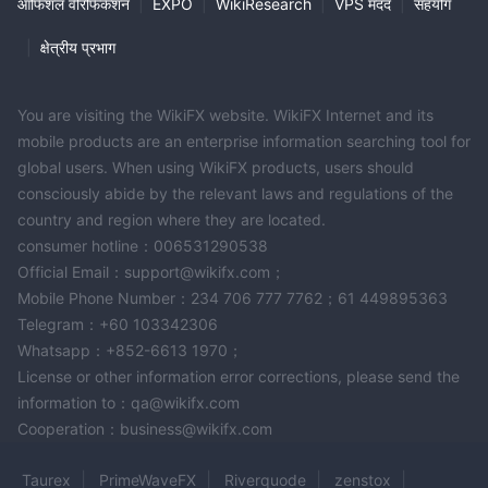
ऑफिशल वेरिफिकेशन
|
EXPO
|
WikiResearch
|
VPS मदद
|
सहयोग
|
क्षेत्रीय प्रभाग
You are visiting the WikiFX website. WikiFX Internet and its
mobile products are an enterprise information searching tool for
global users. When using WikiFX products, users should
consciously abide by the relevant laws and regulations of the
country and region where they are located.
consumer hotline：006531290538
Official Email：support@wikifx.com；
Mobile Phone Number：234 706 777 7762；61 449895363
Telegram：+60 103342306
Whatsapp：+852-6613 1970；
License or other information error corrections, please send the
information to：qa@wikifx.com
Cooperation：business@wikifx.com
Taurex
PrimeWaveFX
Riverquode
zenstox