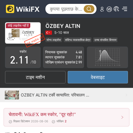
ÖZBEY ALTIN
कोई लाइसेंस नहीं हैं
0
5-10 साल
योग्य लाइसेंस
संदिग्ध व्यावसायिक क्षेत्र
उच्च संभावित विस्तार
1
0
0
स्कोर
नियामक सूचकांक
4.48
2
.
1
1
व्यापार सूचकांक
7.81
/10
जोखिम प्रबंधन सूचकांक
2.99
3
2
2
टाइम मशीन
वेबसाइट
4
3
3
5
4
4
OZBEY ALTIN टर्की सत्यापित: परिचालन कार्यालय द्वारा पुष्टि की गई
6
5
5
चेतावनी: WikiFX कम स्कोर, "दूर रहो!"
7
6
6
पिछला डिटेक्शन 2026-08-06
जोखिम
2
8
7
7