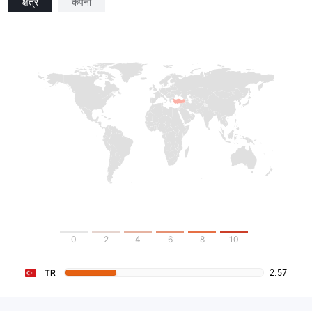
क्षेत्र
कंपनी
0
2
4
6
8
10
2.57
TR