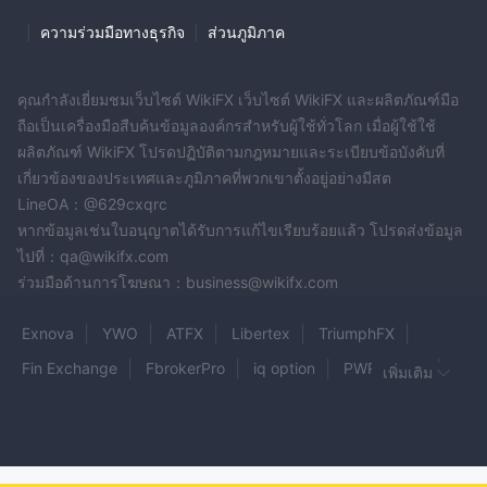
|
ความร่วมมือทางธุรกิจ
|
ส่วนภูมิภาค
คุณกำลังเยี่ยมชมเว็บไซต์ WikiFX เว็บไซต์ WikiFX และผลิตภัณฑ์มือ
ถือเป็นเครื่องมือสืบค้นข้อมูลองค์กรสำหรับผู้ใช้ทั่วโลก เมื่อผู้ใช้ใช้
ผลิตภัณฑ์ WikiFX โปรดปฏิบัติตามกฎหมายและระเบียบข้อบังคับที่
เกี่ยวข้องของประเทศและภูมิภาคที่พวกเขาตั้งอยู่อย่างมีสต
LineOA：@629cxqrc
หากข้อมูลเช่นใบอนุญาตได้รับการแก้ไขเรียบร้อยแล้ว โปรดส่งข้อมูล
ไปที่：qa@wikifx.com
ร่วมมือด้านการโฆษณา：business@wikifx.com
Exnova
YWO
ATFX
Libertex
TriumphFX
Fin Exchange
FbrokerPro
iq option
PWRTRADE
เพิ่มเติม
Aronex
GCCFX Group
WEALTH TRADE
AmazingTick
MapleGrowth
World Binary Option
BithubFX
Fx Global Profits
LiveTrader