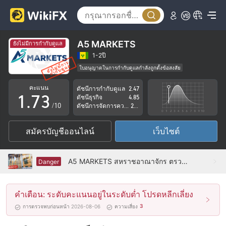
2
3
4
0
A5 MARKETS
ยังไม่มีการกำกับดูแล
5
1
1-2ปี
ใบอนุญาตในการกำกับดูแลกำลังถูกตั้งข้อสงสัย
0
6
2
กลุ่มธุรกิจที่ต้องสงสัย
คะแนน
ดัชนีการกำกับดูแล
2.47
ระวังความเสี่ยงอันตรายที่อาจจะซ่อนอยู่
1
.
7
3
ดัชนีธุรกิจ
4.85
/10
ดัชนีการจัดการความเสี่ยง
2.11
2
8
4
สมัครบัญชีออนไลน์
เว็บไซต์
3
9
5
4
6
A5 MARKETS สหราชอาณาจักร ตรวจสอบแล้ว: ไม่พบการมีอยู่ทางกายภาพ
Danger
5
7
คำเตือน: ระดับคะแนนอยู่ในระดับต่ำ โปรดหลีกเลี่ยง
6
8
3
การตรวจพบก่อนหน้า 2026-08-06
ความเสี่ยง
7
9