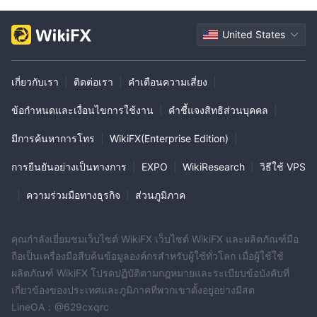
United States
เกี่ยวกับเรา
|
ติดต่อเรา
|
คำเตือนความเสี่ยง
|
ข้อกำหนดและเงื่อนไขการใช้งาน
|
คำชี้แจงสิทธิส่วนบุคคล
|
มีการค้นหาการโทร
|
WikiFX(Enterprise Edition)
|
การยืนยันอย่างเป็นทางการ
|
EXPO
|
WikiResearch
|
วิธีใช้ VPS
|
ความร่วมมือทางธุรกิจ
|
ส่วนภูมิภาค
คุณกำลังเยี่ยมชมเว็บไซต์ WikiFX เว็บไซต์ WikiFX และผลิตภัณฑ์มือ
ถือเป็นเครื่องมือสืบค้นข้อมูลองค์กรสำหรับผู้ใช้ทั่วโลก เมื่อผู้ใช้ใช้
ผลิตภัณฑ์ WikiFX โปรดปฏิบัติตามกฎหมายและระเบียบข้อบังคับที่
เกี่ยวข้องของประเทศและภูมิภาคที่พวกเขาตั้งอยู่อย่างมีสต
LineOA：@629cxqrc