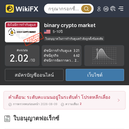
binary crypto market
ยังไม่มีการกำกับดูแล
0
0
5-10ปี
ใบอนุญาตในการกำกับดูแลกำลังถูกตั้งข้อสงสัย
1
1
กลุ่มธุรกิจที่ต้องสงสัย
คะแนน
ดัชนีการกำกับดูแล
3.21
ระวังความเสี่ยงอันตรายที่อาจจะซ่อนอยู่
2
.
0
2
ดัชนีธุรกิจ
6.62
/10
ดัชนีการจัดการความเสี่ยง
2.84
3
1
3
สมัครบัญชีออนไลน์
เว็บไซต์
4
2
4
5
3
5
คำเตือน: ระดับคะแนนอยู่ในระดับต่ำ โปรดหลีกเลี่ยง
6
4
6
2
การตรวจพบก่อนหน้า 2026-08-09
ความเสี่ยง
7
5
7
ใบอนุญาตฟอเร็กซ์
8
6
8