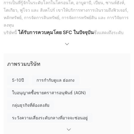
การเป็นที่รู้จักในระดับโลกในโตรอนโต, อาบูดาบี, เปี่ยน, ซานห์ฮังห์,
โตเกียว, ฟูโจว และ สิงคโปร์ เขาให้บริการทางการเงินรวมถึงฟิวเจอร์,
หลักทรัพย์, การจัดการสินทรัพย์, การจัดการทรัพย์สิน และ การวิจัยการ
ลงทุน
ได้รับการควบคุมโดย SFC ในปัจจุบัน
บริษัทนี้
ซึ่งแสดงถึงระดับ
ความน่าเชื่อถือและความคุ้มครองของลูกค้าบางส่วน
ข้อดีและข้อเสีย
Going Securities เป็นถูกต้องหรือไม่?
โดย SFC (คณะ
Going Securities ได้รับการควบคุมอย่างดี
ภาพรวมบริษัท
กรรมการหลักทรัพย์และฟิวเจอร์ของฮ่องกง) ด้วยใบอนุญาต
เลขที่ BPS863
5-10ปี
การกำกับดูแล ฮ่องกง
ผลิตภัณฑ์และบริการ
ใบอนุญาตซื้อขายตราสารอนุพันธ์ (AGN)
Going Securities ให้บริการทางการเงินที่ครอบคลุมทั้งหมดรวมถึง
การซื้อขายฟิวเจอร์
หลักทรัพย์
การจัดการสินทรัพย์, การ
และ
,
กลุ่มธุรกิจที่ต้องสงสัย
จัดการทรัพย์สิน
การวิจัยการลงทุน
, และ
ระวังความเสี่ยงระดับกลางที่อาจจะซ่อนอยู่
บริษัทนี้มีการให้บริการที่ปรับแต่งสำหรับลูกค้าทั้งบุคคลและสถาบัน
โดยรวมการเข้าถึงตลาดโลกกับกลยุทธ์ที่ใช้ข้อมูล