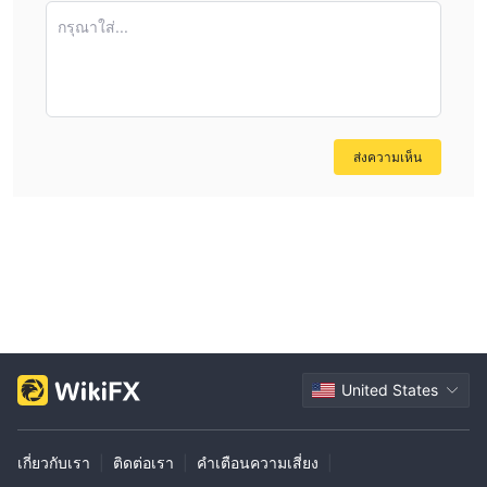
research—all under one roof—means that I can consider
กรุณาใส่...
various strategies without managing multiple accounts
across different platforms. However, I am cautious about
the lack of clear fee structure information, and I always
recommend thoroughly clarifying all costs with any broker
beforehand to avoid surprises. For me, these combined
ส่งความเห็น
factors—regulation, global presence, and comprehensive
product offerings—stand out as Going Securities’ most
significant strengths.
United States
เกี่ยวกับเรา
|
ติดต่อเรา
|
คำเตือนความเสี่ยง
|