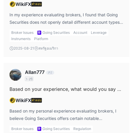
WikiFX
คำตอบ
information matches precisely between the provided
before considering them for automated trading. For now, I
documents and the account details is essential. While
would keep expectations conservative regarding EA
In my experience evaluating brokers, I found that Going
Going Securities does not publicly clarify every detail
support with Going Securities.
Securities does not openly detail different account types
about its withdrawal process or document requirements,
on their website or in publicly available sources, which
Broker Issues
Going Securities
Account
Leverage
my cautious approach with any regulated broker is to
immediately stands out to me. Unlike many brokers that
Instruments
Platform
expect a detailed Know Your Customer (KYC) check. This
clearly outline various account offerings—such as
2025-08-21
สหรัฐอเมริกา
can mean requests for additional documents, especially if
standard, ECN, or VIP with differentiating features—Going
there are any discrepancies. I avoid funding or trading
Securities instead focuses its attention on regulated
significant amounts until this documentation process is
futures and securities trading, asset and wealth
Allan777
completed, as delays can otherwise occur. Contacting
management, and investment research. All these services
1-2ปี
customer service directly at the provided channels for
are provided through what appears to be a singular
specific documentation requirements before submitting a
Based on your experience, what would you say are the three biggest benefits of working with Going Securities?
proprietary platform, "Going Securities Pro." As someone
withdrawal request has always helped me avoid
who values transparency, the lack of clarity regarding
WikiFX
คำตอบ
unnecessary setbacks.
specific account types or tiered structures makes it
Based on my personal experience evaluating brokers, I
difficult for me to assess potential fit for different trader
believe Going Securities offers certain notable
profiles. This gap also extends to their fee structure, which
advantages, though I urge every trader to perform their
is marked as “unclear” based on my research. That said,
Broker Issues
Going Securities
Regulation