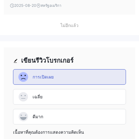
own due diligence before committing funds. The first
the firm's SFC regulation does provide a measure of client
2025-08-20
สหรัฐอเมริกา
benefit for me is that Going Securities is regulated by the
protection and credibility, which I always view as critical.
Securities and Futures Commission (SFC) in Hong Kong. As
For me, this means I would only proceed with extra caution
regulations can provide an added layer of accountability
—reaching out to their customer support directly for a
ไม่อีกแล้ว
and set baseline standards for client protection, I consider
thorough understanding of what is offered before making
this an important aspect, especially in today’s market
any commitment. In short, while their regulatory status is
environment where regulatory oversight varies widely
reassuring, the absence of detailed account specifications
among brokers. Secondly, Going Securities has a strong
makes comparative evaluations challenging and warrants
เขียนรีวิวโบรกเกอร์
presence not only in Hong Kong but also globally,
careful due diligence.
including locations such as Toronto, Abu Dhabi, and
การเปิดเผย
Singapore. In my own trading journey, I’ve found that
brokers with international reach are often better
positioned to provide diverse market access and more
เฉลี่ย
robust client services, which allows me as a trader to
potentially tap into different market opportunities with a
higher degree of confidence. Lastly, I find value in the
ดีมาก
breadth of their offerings. The ability to access futures,
securities trading, asset management, and investment
เนื้อหาที่คุณต้องการแสดงความคิดเห็น