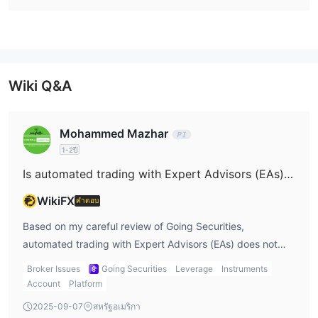
แพลตฟอร์มการซื้อขาย
Going
Going Securities มีแพลตฟอร์มการซื้อขายที่เป็นเจ้าของ:
Securities Pro
นักซื้อขายสามารถดาวน์โหลดแพลตฟอร์มจากโทรศัพท์มือถือโดย
Wiki Q&A
สแกนรหัส QR บนเว็บไซต์ของบริษัทและเริ่มซื้อขายกับบริษัท
Mohammed Mazhar
1-2ปี
Is automated trading with Expert Advisors (EAs) available on Going Securities' platforms?
WikiFX
คำตอบ
Based on my careful review of Going Securities,
automated trading with Expert Advisors (EAs) does not
appear to be available on their platform. As a trader who
Broker Issues
Going Securities
Leverage
Instruments
relies significantly on the flexibility and integration of EAs
Account
Platform
within my own strategies, I consider the type of trading
2025-09-07
สหรัฐอเมริกา
platform offered a critical factor. Going Securities currently