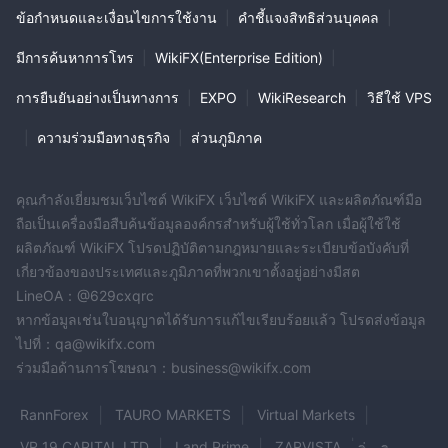
ข้อกำหนดและเงื่อนไขการใช้งาน
|
คำชี้แจงสิทธิส่วนบุคคล
|
มีการค้นหาการโทร
|
WikiFX(Enterprise Edition)
|
การยืนยันอย่างเป็นทางการ
|
EXPO
|
WikiResearch
|
วิธีใช้ VPS
|
ความร่วมมือทางธุรกิจ
|
ส่วนภูมิภาค
คุณกำลังเยี่ยมชมเว็บไซต์ WikiFX เว็บไซต์ WikiFX และผลิตภัณฑ์มือ
ถือเป็นเครื่องมือสืบค้นข้อมูลองค์กรสำหรับผู้ใช้ทั่วโลก เมื่อผู้ใช้ใช้
ผลิตภัณฑ์ WikiFX โปรดปฏิบัติตามกฎหมายและระเบียบข้อบังคับที่
เกี่ยวข้องของประเทศและภูมิภาคที่พวกเขาตั้งอยู่อย่างมีสต
LineOA：@629cxqrc
หากข้อมูลเช่นใบอนุญาตได้รับการแก้ไขเรียบร้อยแล้ว โปรดส่งข้อมูล
ไปที่：qa@wikifx.com
ร่วมมือด้านการโฆษณา：business@wikifx.com
RannForex
TAURO MARKETS
Virtual Markets
VR 19 CAPITAL LTD
Land Prime
ZARVISTA