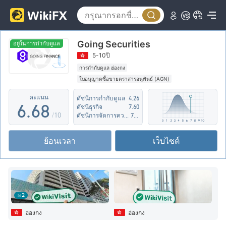
1
1
3
2
2
4
Going Securities
3
3
5
อยู่ในการกำกับดูแล
5-10ปี
4
4
6
การกำกับดูแล ฮ่องกง
ใบอนุญาตซื้อขายตราสารอนุพันธ์ (AGN)
5
5
7
กลุ่มธุรกิจที่ต้องสงสัย
คะแนน
ดัชนีการกำกับดูแล
4.26
ระวังความเสี่ยงระดับกลางที่อาจจะซ่อนอยู่
6
.
6
8
ดัชนีธุรกิจ
7.60
/10
ดัชนีการจัดการความเสี่ยง
7.91
7
7
9
ย้อนเวลา
เว็บไซต์
8
8
9
9
2
ฮ่องกง
ฮ่องกง