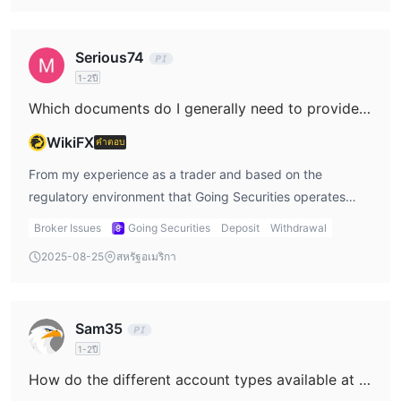
provides their proprietary platform called “Going Securities
Pro”, which is accessible via mobile. From my experience,
Serious74
proprietary platforms usually do not match the third-party
1-2ปี
compatibility of established platforms like MetaTrader 4
Which documents do I generally need to provide in order to process my initial withdrawal with Going Securities?
(MT4) or MetaTrader 5 (MT5), both of which are globally
recognized for robust EA support. This matters to me
WikiFX
คำตอบ
because automated trading requires not only technical
From my experience as a trader and based on the
compatibility but also a stable, transparent environment
regulatory environment that Going Securities operates
for scripting and deploying EAs. Without clear details on
within, particularly under the Hong Kong Securities and
API access, algorithmic strategy support, or dedicated
Broker Issues
Going Securities
Deposit
Withdrawal
Futures Commission (SFC), initial withdrawals typically
automation tools, I would approach claims of EA
2025-08-25
สหรัฐอเมริกา
require standard identity and account verification.
functionality cautiously. While the company does hold
Generally, I have needed to provide a government-issued
legitimate SFC regulation—which gives me some measure
photo ID such as a passport or identity card, as well as a
of reassurance from a risk management perspective—
Sam35
recent proof of address—like a utility bill or bank
there is no indication that the platform officially supports
1-2ปี
statement from the last three months. The broker’s
Expert Advisors or similar automated trading modules. In
regulated status means strict anti-money laundering
my opinion, traders focused on algorithmic strategies
How do the different account types available at Going Securities compare to one another?
procedures are in place, so ensuring all personal
should clarify such capabilities directly with the broker