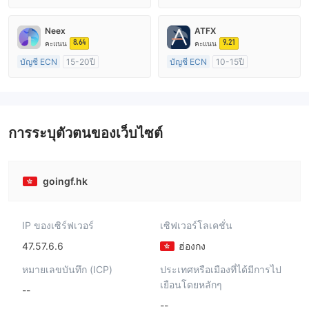
การกำกับดูแล ออสเตรเลีย
การกำกับดูแล ออสเตรเลีย
ใบอนุญาต Market Making (MM)
ใบอนุญาต Market Making (MM)
Neex
ATFX
cTrader
ใบอนุญาต MT4 แบบเต็ม
8.64
9.21
คะแนน
คะแนน
บัญชี ECN
15-20ปี
บัญชี ECN
10-15ปี
การกำกับดูแล ออสเตรเลีย
การกำกับดูแล ออสเตรเลีย
ใบอนุญาต Market Making (MM)
ใบอนุญาต Market Making (MM)
ใบอนุญาต MT4 แบบเต็ม
ใบอนุญาต MT4 แบบเต็ม
การระบุตัวตนของเว็บไซต์
goingf.hk
IP ของเซิร์ฟเวอร์
เซิฟเวอร์โลเคชั่น
47.57.6.6
ฮ่องกง
หมายเลขบันทึก (ICP)
ประเทศหรือเมืองที่ได้มีการไป
เยือนโดยหลักๆ
--
--