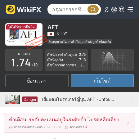
2
3
0
4
1
AFT
ไม่ได้รับการยืนยัน
5
2
5-10ปี
ใบอนุญาตในการกำกับดูแลกำลังถูกตั้งข้อสงสัย
0
6
3
กลุ่มธุรกิจที่ต้องสงสัย
คะแนน
ดัชนีการกำกับดูแล
2.75
ระวังความเสี่ยงอันตรายที่อาจจะซ่อนอยู่
1
.
7
4
ดัชนีธุรกิจ
7.13
/10
ดัชนีการจัดการความเสี่ยง
2.09
2
8
5
ย้อนเวลา
เว็บไซต์
3
9
6
4
7
เยี่ยมชมโบรกเกอร์ญี่ปุ่น AFT -Unfound
Danger
5
8
คำเตือน: ระดับคะแนนอยู่ในระดับต่ำ โปรดหลีกเลี่ยง
6
9
4
การตรวจพบก่อนหน้า 2026-08-10
ความเสี่ยง
7