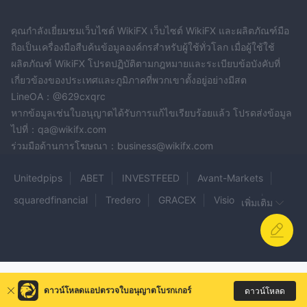
คุณกำลังเยี่ยมชมเว็บไซต์ WikiFX เว็บไซต์ WikiFX และผลิตภัณฑ์มือ
ถือเป็นเครื่องมือสืบค้นข้อมูลองค์กรสำหรับผู้ใช้ทั่วโลก เมื่อผู้ใช้ใช้
ผลิตภัณฑ์ WikiFX โปรดปฏิบัติตามกฎหมายและระเบียบข้อบังคับที่
เกี่ยวข้องของประเทศและภูมิภาคที่พวกเขาตั้งอยู่อย่างมีสต
LineOA：@629cxqrc
หากข้อมูลเช่นใบอนุญาตได้รับการแก้ไขเรียบร้อยแล้ว โปรดส่งข้อมูล
ไปที่：qa@wikifx.com
ร่วมมือด้านการโฆษณา：business@wikifx.com
Unitedpips
ABET
INVESTFEED
Avant-Markets
squaredfinancial
Tredero
GRACEX
Vision FX
เพิ่มเติม
IC Markets
247marketgain limited
Swisstrade FX
Genesis Pro Markets
FirstCryptex
M4 Markets
Firstrade
EFX
COINFASTTRADES
Royal FX Trading
BIT XCHANGE TRADER
ดาวน์โหลดแอปตรวจใบอนุญาตโบรกเกอร์
ดาวน์โหลด