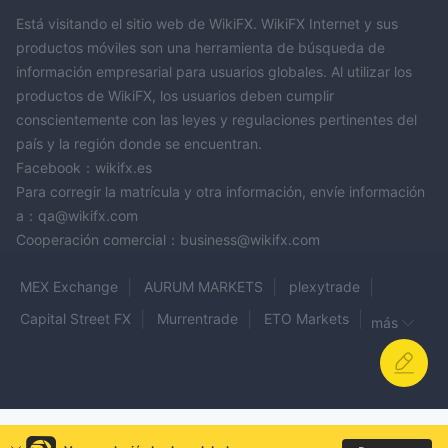
Está visitando el sitio web de WikiFX. WikiFX Internet y sus
productos móviles son una herramienta de búsqueda de
información empresarial para usuarios globales. Al utilizar los
productos de WikiFX, los usuarios deben cumplir
conscientemente con las leyes y regulaciones pertinentes del
país y la región donde se encuentran.
Facebook：wikifx.es
Para corregir la matrícula y otra información, envíe información
a：qa@wikifx.com
Cooperación comercial：business@wikifx.com
MEX Exchange
AURUM MARKETS
plexytrade
Capital Street FX
Murrentrade
ETO Markets
más
SKYLINE VIP
WINGO MARKETS
Scandinavian Capital Markets
WorldFirst
Olla Trade
VICTORY INTERNATIONAL FUTURES
obo HOLDING LIMITED
BFC Forex
IBH
Fort