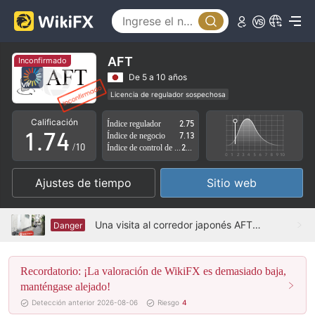
2
3
0
4
1
AFT
Inconfirmado
5
2
De 5 a 10 años
Licencia de regulador sospechosa
0
6
3
Zona de negocio sospechoso
Riesgo potencial alto
Calificación
Índice regulador
2.75
1
.
7
4
Índice de negocio
7.13
/10
Índice de control de riesgo
2.09
2
8
5
Ajustes de tiempo
Sitio web
3
9
6
4
7
Una visita al corredor japonés AFT -Desconocido
Danger
5
8
Recordatorio: ¡La valoración de WikiFX es demasiado baja,
6
9
manténgase alejado!
7
Detección anterior 2026-08-06
Riesgo
4