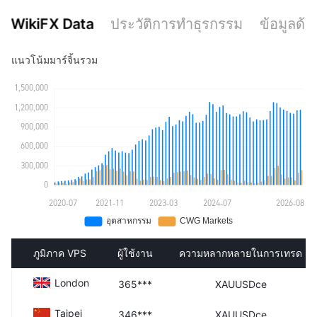
ใบอนุญาต MT4 แบบเต็ม
ใบอนุญาต MT4 แบบเต็ม
WikiFX Data
ประวัติการทำธุรกรรม
ข้อมูลด้า
แนวโน้มมาร์จิ้นรวม
ภูมิภาค VPS
ผู้ใช้งาน
ความหลากหลายในการเทรด
London
365***
XAUUSDce
Taipei
346***
XAUUSDce