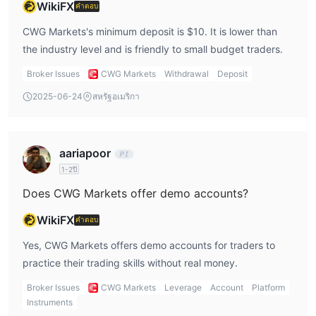
WikiFX
คำตอบ
CWG Markets's minimum deposit is $10. It is lower than
the industry level and is friendly to small budget traders.
Broker Issues
CWG Markets
Withdrawal
Deposit
2025-06-24
สหรัฐอเมริกา
aariapoor
1-2ปี
Does CWG Markets offer demo accounts?
WikiFX
คำตอบ
Yes, CWG Markets offers demo accounts for traders to
practice their trading skills without real money.
Broker Issues
CWG Markets
Leverage
Account
Platform
Instruments