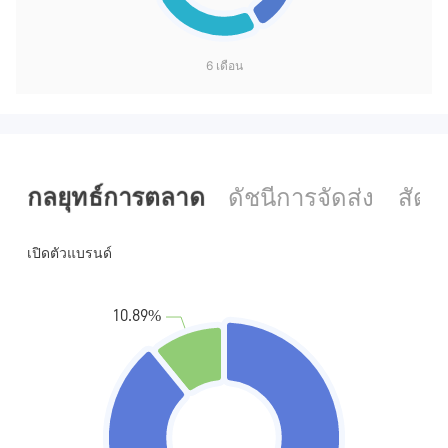
6 เดือน
กลยุทธ์การตลาด
ดัชนีการจัดส่ง
สัด