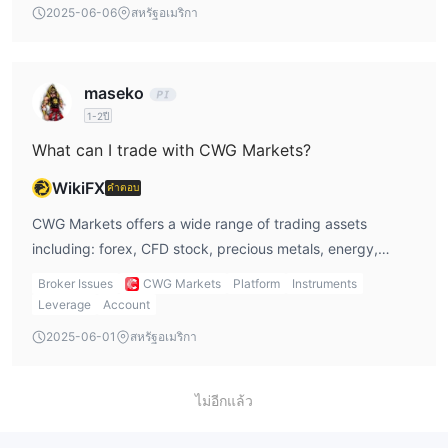
2025-06-06
สหรัฐอเมริกา
maseko
1-2ปี
What can I trade with CWG Markets?
WikiFX
คำตอบ
CWG Markets offers a wide range of trading assets
including: forex, CFD stock, precious metals, energy,
indices, and com. futures. The rich asset provides traders
Broker Issues
CWG Markets
Platform
Instruments
with more choices.
Leverage
Account
2025-06-01
สหรัฐอเมริกา
ไม่อีกแล้ว