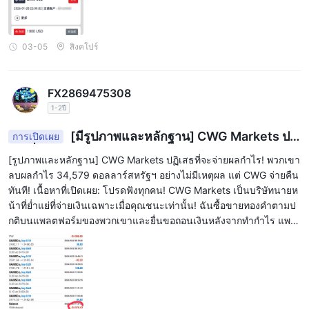
03-05
สิงคโปร์
FX2869475308
1-2ปี
[มีรูปภาพและหลักฐาน] CWG Markets ปฏิ
การเปิดเผย
เสธที่จะจ่ายเงินรางวัล! ลบเงินรางวัลอย่างไม่มีเหตุผล
[รูปภาพและหลักฐาน] CWG Markets ปฏิเสธที่จะจ่ายผลกำไร! พวกเขา
ลบผลกำไร 34,579 ดอลลาร์สหรัฐฯ อย่างไม่มีเหตุผล แต่ CWG จ่ายคืน
ทันที! เนื้อหาที่เปิดเผย: โปรดฟังทุกคน! CWG Markets เป็นบริษัทนายห
น้าที่ย่ำแย่ที่จ่ายเงินเฉพาะเมื่อคุณชนะเท่านั้น! ฉันซื้อขายทองคำตามป
กติบนแพลตฟอร์มของพวกเขาและยื่นขอถอนเงินหลังจากทำกำไร แพล
ตฟอร์มปฏิเสธโดยไม่แจ้งล่วงหน้า จากนั้นผ่านการดำเนินการที่ไม่โปร่ง
ใส ได้หักผลกำไรตามกฎหมายทั้งหมดของฉันจำนวน 34,579.43 ดอลล
าร์สหรัฐฯ (ประมาณหนึ่งล้าน NTD) โดยไม่มีหลักฐานสำคัญใดๆ! เพื่อป
กป้องความเป็นส่วนตัว ต่อไปนี้เป็นการเปิดเผยบางส่วนของข้อมูลบัญชี
ที่ไม่ระบุตัวตนและไทม์ไลน์ของการประพฤติมิชอบ รวมถึงข้อมูลเกี่ยวกั