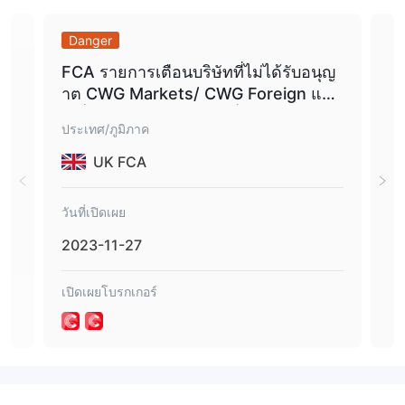
CWG Markets ค่าธรรมเนียม
Danger
Da
เริ่มต้นที่ 0.0 pips
เริ่มต้นที่ $0
สเปรด
ค่าคอมมิชชั่น
ต่อด้าน และ
FCA รายการเตือนบริษัทที่ไม่ได้รับอนุญ
ราย
0
สวอปต่ำสุดเท่ากับ
สเปรดยิ่งต่ำ ความเหมือนกันยิ่งเร็วขึ้น
าต CWG Markets/ CWG Foreign แลก
เปลี่ยน (โคลนของบริษัทที่ได้รับอนุญาตจ
เลเวอเรจ
ประเทศ/ภูมิภาค
ประเ
าก FCA).
1:1000
เลเวอเรจสูงสุดคือ
ซึ่งหมายความว่ากำไรและขาดทุนจะถูก
UK FCA
ขยาย 1000 เท่า
แพลตฟอร์มการซื้อขาย
วันที่เปิดเผย
วันที
CWG Markets ให้บริการแพลตฟอร์มการซื้อขายที่เป็นเอกสิทธิ์แทน
2023-11-27
202
MT4/MT5 ที่มีเครื่องมือวิเคราะห์ที่แข็งแกร่งและระบบอัตโนมัติ EA
เปิดเผยโบรกเกอร์
เปิด
ฝากเงินและถอนเงิน
$10
จำนวนเงินฝากครั้งแรกต้องเป็น
หรือมากกว่า CWG Markets
ยอมรับการฝากเงินและถอนเงินด้วยวีซ่า มาสเตอร์การ์ด ยูเนี่ยนเพย์
โปลี แพย์พาล สคริล นีเทลเลอร์ โอนเงินผ่านธนาคาร ฯลฯ และค่า
คอมมิชชั่นฟรี CWG Markets ไม่เรียกเก็บค่าธรรมเนียมใดๆ สำหรับ