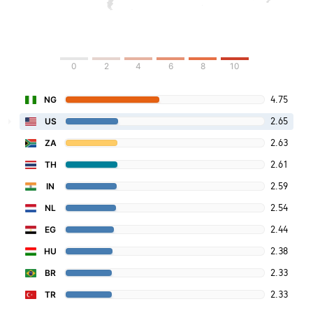
0
2
4
6
8
10
4.75
NG
2.65
US
2.63
ZA
2.61
TH
2.59
IN
2.54
NL
2.44
EG
2.38
HU
2.33
BR
2.33
TR