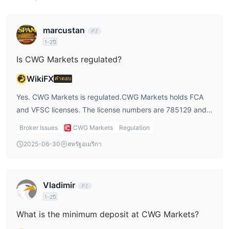
marcustan
1-2ปี
Is CWG Markets regulated?
WikiFX
คำตอบ
Yes. CWG Markets is regulated.CWG Markets holds FCA
and VFSC licenses. The license numbers are 785129 and
41694, but the VFSC license is marked as “Offshore
Broker Issues
CWG Markets
Regulation
Regulated”.
2025-06-30
สหรัฐอเมริกา
Vladimir
1-2ปี
What is the minimum deposit at CWG Markets?