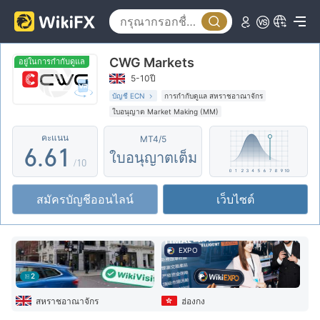
1
1
2
2
CWG Markets
3
3
อยู่ในการกำกับดูแล
5-10ปี
4
4
บัญชี ECN
การกำกับดูแล สหราชอาณาจักร
ใบอนุญาต Market Making (MM)
5
5
0
ใบอนุญาต MT5 แบบเต็ม
คะแนน
MT4/5
ระวังความเสี่ยงอันตรายที่อาจจะซ่อนอยู่
6
.
6
1
ใบอนุญาตเต็ม
การกำกับดูแลในต่างประเทศ
/10
7
7
2
สมัครบัญชีออนไลน์
เว็บไซต์
8
8
3
9
9
4
EXPO
5
2
6
สหราชอาณาจักร
ฮ่องกง