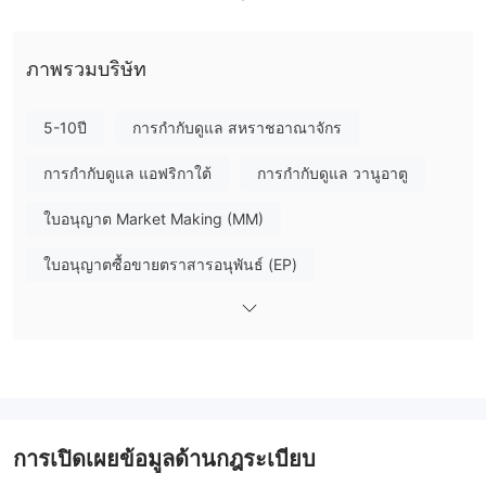
ข้อดีและข้อเสีย
CWG Markets เป็นที่ถูกต้องหรือไม่?
ฉันสามารถซื้อขายอะไรบน CWG Markets ได้บ้าง?
ภาพรวมบริษัท
CWG Markets ให้บริการเครื่องมือตลาดกว่า 500 รายการ รวมถึง
forex, CFD stock, precious metals, energy, indices,
5-10ปี
การกำกับดูแล สหราชอาณาจักร
และ com. futures
การกำกับดูแล แอฟริกาใต้
การกำกับดูแล วานูอาตู
ประเภทบัญชี
Instant,
CWG Markets มีประเภทบัญชีทั้งหมด 4 ประเภท:
ใบอนุญาต Market Making (MM)
Standard, Advanced, และ Institutional
นักเทรดที่ต้องการส
ใบอนุญาตซื้อขายตราสารอนุพันธ์ (EP)
เปรดต่ำและการเลเวอเรจสามารถเลือกบัญชี Institutional ในขณะที่ผู้
บัญชีเด
ที่มีงบประมาณน้อยสามารถเปิดบัญชี Instant ได้ นอกจากนี้
ใบอนุญาตการซื้อขายฟอเร็กซ์ (EP)
โม
ใช้สำหรับการทดลองใช้แพลตฟอร์มการซื้อขายและเพื่อ
วัตถุประสงค์ทางการศึกษาเท่านั้น ยังมีการคัดลอกการซื้อขาย ซึ่งเป็น
ใบอนุญาต MT5 แบบเต็ม
MT4 White label
วิธีสำหรับนักเทรดที่ไม่มีประสบการณ์หรือผู้ติดตามที่ไม่มีเวลาทำการ
ระวังความเสี่ยงอันตรายที่อาจจะซ่อนอยู่
วิจัยอย่างละเอียดหรือต้องการกระจายพอร์ตการลงทุนของตนเองให้คัด
ลอกการซื้อขายของนักเทรดมืออาชีพ (ที่เรียกว่าผู้จัดการเงินหรือผู้
การกำกับดูแลในต่างประเทศ
การเปิดเผยข้อมูลด้านกฎระเบียบ
เชี่ยวชาญในการคัดลอกการซื้อขาย) นอกจากนี้ มุสลิมได้รับอนุญาตให้
บัญชีอิสลาม
เปิดบัญชี
โดยไม่มีการสวอปส์