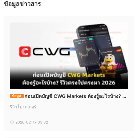
การถอนเงินและคุ้มครองค่าธรรมเนียมผู้ให้บริการการชำระเงินสำหรับ
ข้อมูลข่าวสาร
การถอนเงินครั้งแรก 5 ครั้งต่อเดือน สำหรับการถอนเงินเพิ่มเกินขีด
จำกัดนี้ มีค่าธรรมเนียม $5 ต่อธุรกรรม ระยะเวลาการประมวลผลการ
ฝากเงินเป็นทันทีและระยะเวลาการประมวลผลการถอนเงินอยู่ภายใน
72 ชั่วโมง
ฝากเงิน:
ถอนเงิน:
โบนัส
โบนัสเงินฝากสามารถเป็น 100% เมื่อผู้ซื้อทำการลงทะเบียนและฝาก
เงิน สูงสุด 2,000 ดอลลาร์ต่อบัญชี
ก่อนเปิดบัญชี CWG Markets ต้องรู้อะไรบ้าง? รีวิ
ข้อมูล
วตรงไปตรงมา 2026
รีวิวโบรกเกอร์
2026-02-17 03:32