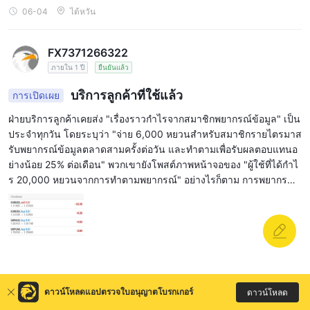
บบัญชีที่ถูกหักอย่างไม่เป็นธรรมจากนายหน้า: ผู้ถือบัญชี CWG Market
06-04
ไต้หวัน
s: คุณหลิว บัญชีซื้อขาย (MT4): 667***** จำนวนที่ถูกหักโดยไม่ได้รับ
อนุญาต: 34,579.43 USD ไทม์ไลน์ของการกระทำที่มีเจตนาร้าย 2024
-07-31 คำขอถอนเงินถูกปฏิเสธ: ฉันขอถอนเงิน 24,800 USD ในระบบ
FX7371266322
แบ็คเอนด์ หมายเลขธุรกรรม PW2024073118 แพลตฟอร์มเปลี่ยนสถา
ภายใน 1 ปี
ยืนยันแล้ว
นะเป็น "ถูกปฏิเสธ\" ทันทีและโดยไม่ได้รับอนุญาต และยกเลิกการถอนเ
งินโดยไม่ได้รับความยินยอม 2024-09-23 ข้อกล่าวหาที่มีเจตนาร้าย:
บริการลูกค้าที่ใช้แล้ว
การเปิดเผย
ฉันได้รับอีเมลจากฝ่ายปฏิบัติตามกฎระเบียบ (compliance@cwgmarke
ฝ่ายบริการลูกค้าเคยส่ง "เรื่องราวกำไรจากสมาชิกพยากรณ์ข้อมูล" เป็น
ts.com), กล่าวหาฉันเพียงฝ่ายเดียวและอย่างไม่เป็นธรรมว่าใช้ \"การเ
ประจำทุกวัน โดยระบุว่า "จ่าย 6,000 หยวนสำหรับสมาชิกรายไตรมาส
ก็งกำไรจากส่วนต่างระหว่างแพลตฟอร์ม\" ในการซื้อขายที่ผิดกฎหมาย
รับพยากรณ์ข้อมูลตลาดสามครั้งต่อวัน และทำตามเพื่อรับผลตอบแทนอ
และแบนฉันจากการซื้อขายโดยตรง 23 กันยายน 2024 - การถอนเงินโ
ย่างน้อย 25% ต่อเดือน" พวกเขายังโพสต์ภาพหน้าจอของ "ผู้ใช้ที่ได้กำไ
ดยไม่ได้รับความยินยอม: โดยไม่ได้รับอนุญาตจากฉัน ระบบ CWG ได้
ร 20,000 หยวนจากการทำตามพยากรณ์" อย่างไรก็ตาม การพยากรณ์
ดำเนินการถอนเงินโดยไม่ได้รับความยินยอมจำนวน -34,579.43 USD
ครั้งแรกของพวกเขาบอกให้ฉันซื้อสินค้าบางอย่าง ฉันทำตามและลงทุน
อย่างไม่เกรงใจ ลบผลกำไรทั้งหมดออกจากบัญชีของฉัน ทำไมพฤติกรรม
50,000 หยวน แต่กลับเห็นราคาตกลง 15% ในวันเดียวกัน ส่งผลให้ขาด
ของ CWG ถึงถูกอธิบายว่าไม่โปร่งใสและเป็นอันธพาล? ผู้เล่นและผู้ตัด
ทุน 7,500 หยวน! การพยากรณ์เก้าครั้งถัดไปไม่ว่าจะนำไปสู่การซื้อขาย
สิน ไม่มีหลักฐานให้: อีเมลอย่างเป็นทางการสั่งให้ฉันเข้าสู่ระบบ MT4 ด้
ที่ตรงกันข้ามหรือพยากรณ์ผิดเพี้ยนไปมาก ส่งผลให้ขาดทุนรวม 40,000
วยตนเองเพื่อดึงบันทึกการซื้อขายของฉันและค้นหาการละเมิดใดๆ ในฐ
หยวน! ฉันได้สอบถามฝ่ายบริการลูกค้า และพวกเขากล่าวว่า "การพยาก
านะนักลงทุนทั่วไป ธุรกรรมทั้งหมดของฉันมีความโปร่งใส ฉันตอบกลับ
รณ์อ้างอิงจากข้อมูลในอดีต ตลาดจริงมีความผันผวน และการขาดทุนเ
ไปยังบัญชีทางการอย่างเป็นทางการ โดยถามว่า \"ธุรกรรมใดที่ละเมิดก
2025-09-07
เวียดนาม
ป็นความผิดของคุณที่ไม่ปรับตัวได้อย่างยืดหยุ่น" ฉันขอคืนเงินและค่าช
ฎ? เกณฑ์ในการพิจารณาการละเมิดคืออะไร?\" น่าแปลกใจที่บัญชีทาง
ดาวน์โหลดแอปตรวจใบอนุญาตโบรกเกอร์
ดาวน์โหลด
ดเชย แต่พวกเขากล่าวว่า "เราให้บริการสมาชิก และไม่รับผิดชอบต่อคว
การยังคงเงียบ ไม่ให้เหตุผลทางเทคนิคใดๆ เลย พวกเขามีอำนาจควบคุม