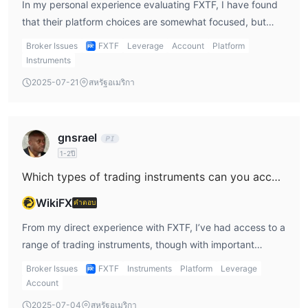
crypto deposits due to anti-money laundering priorities
In my personal experience evaluating FXTF, I have found
and client protection policies. While I appreciate the
that their platform choices are somewhat focused, but
inclusion of crypto CFDs in their offering—which can still
generally reliable. FXTF grants access to the MetaTrader 4
Broker Issues
FXTF
Leverage
Account
Platform
provide exposure to crypto price movements—I prefer
(MT4) trading platform, which I consider an industry
Instruments
brokers who clearly delineate their funding options.
standard due to its strong charting functionality and
2025-07-21
สหรัฐอเมริกา
Ambiguity in this area can be risky for traders, as
widespread tool support. I appreciate that they offer a full
misunderstandings about deposit methods could lead to
MT4 license, which usually means stable access and
operational difficulties or even unintended loss. I have
proper integration for both manual and automated trading.
gnsrael
always found it prudent to double-check with official
MT4’s widespread popularity reassures me about the
1-2ปี
customer support before attempting any funding,
long-term flexibility and support I can expect as a trader.
especially with methods as sensitive as cryptocurrencies.
Which types of trading instruments can you access at FXTF, such as forex, stocks, indices, cryptocurrencies, or commodities?
However, FXTF does not provide access to MetaTrader 5
In summary, from my examination and practical
(MT5) or cTrader, which does limit the possibilities if you’re
WikiFX
คำตอบ
perspective, FXTF does not currently accept Bitcoin,
someone who relies on multi-asset trading or more
USDT, or other cryptocurrencies for deposits. This is an
From my direct experience with FXTF, I’ve had access to a
advanced order types that MT5 and cTrader sometimes
important factor for those who prioritize funding flexibility.
range of trading instruments, though with important
support. I also note the presence of their proprietary GX
limitations. FXTF has made it possible for me to trade
trading system. While I generally prefer tried-and-tested
Broker Issues
FXTF
Instruments
Platform
Leverage
forex pairs, which forms the backbone of their offering. In
platforms like MT4, I think having an in-house system can
Account
addition to forex, I’ve been able to access cryptocurrency
be valuable for users looking for features tailored by the
2025-07-04
สหรัฐอเมริกา