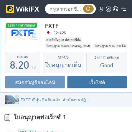
3
4
FXTF
5
อยู่ในการกำกับดูแล
15-20ปี
6
0
การกำกับดูแล ประเทศญี่ปุ่น
ใบอนุญาต Market Making (MM)
ใบอนุญาต MT4 แบบเต็ม
7
1
คะแนน
MT4/5
อัตราส่วนเงินทุน
8
.
2
0
ใบอนุญาตเต็ม
Good
/10
9
3
1
สมัครบัญชีออนไลน์
เว็บไซต์
4
2
5
3
FXTF ญี่ปุ่น ยืนยันแล้ว: สำนักงานปฏิบัติการได้รับการยืนยัน
6
4
ใบอนุญาตฟอเร็กซ์
1
7
5