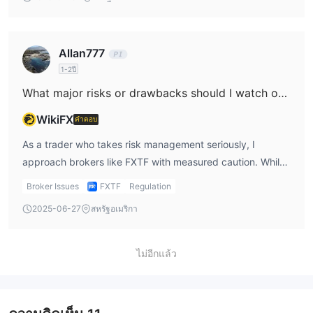
CFDs and commodity CFDs, as well as options—a set of
broker, and FXTF’s GX app does offer access across
products that offers some variety for those looking to
devices. Ultimately, for me, the ability to use MT4 with a
diversify within the scope of leveraged trading. However,
local Japanese broker under FSA regulation is a strong
Allan777
it’s crucial for me to emphasize what’s missing, as this
point, but if you’re seeking MT5 or cTrader, FXTF would
1-2ปี
impacts portfolio flexibility. FXTF does not provide access
not meet those platform requirements. I emphasize the
What major risks or drawbacks should I watch out for when using FXTF?
to stocks, indices, metals, or futures. This might be
importance of selecting a platform you’re confident
restrictive if, like me, you’re accustomed to broader
navigating, and for my trading needs, MT4’s presence is a
WikiFX
คำตอบ
instrument coverage across asset classes. Although I
positive, though the lack of other major platforms is a
As a trader who takes risk management seriously, I
found their MT4 platform reliable with good execution and
tradeoff to consider.
approach brokers like FXTF with measured caution. While
the addition of their proprietary GX system user-friendly,
FXTF is regulated by the Japanese FSA and has a 15-20
the limited product range has occasionally made me
Broker Issues
FXTF
Regulation
year operating history, there are areas that require close
consider whether I need to supplement FXTF with another
2025-06-27
สหรัฐอเมริกา
scrutiny for anyone considering their platform. First,
broker to reach my diversification goals. On the plus side,
although I value a regulatory license, I notice FXTF’s
FXTF’s licensing under Japanese FSA supervision adds a
leverage is capped at 25:1 due to Japanese regulations,
degree of reassurance for me regarding operational
ไม่อีกแล้ว
which limits account flexibility, especially if your strategies
standards—but I do remain cautious, as product
rely on higher leverage or multiple account types—
limitations can influence both risk management and
currently, only one MT4 account can be opened per user.
growth opportunities in my trading.