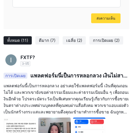
safeguards and starting with modest funds, if you
proceed, is an essential practice to minimize risk.
ส่งความเห็น
ทั้งหมด
(11)
ดีมาก
(7)
เฉลี่ย
(2)
การเปิดเผย
(2)
FXTF?
3-5ปี
แพลตฟอร์มนี้เป็นการหลอกลวง เงินไม่สาม
การเปิดเผย
ารถถอนได้
แพลตฟอร์มนี้เป็นการหลอกลวง อย่าเคยใช้แพลตฟอร์มนี้ เงินที่คุณถอน
ไม่ได้ และพวกเขายังขอค่าธรรมเนียมและค่าธรรมเนียมอื่น ๆ เพื่อถอนเ
งินอีกด้วย โปรดระมัดระวังเป็นพิเศษหากคุณเรียนรู้เกี่ยวกับการซื้อขายเ
งินตราต่างประเทศผ่านบุคคลที่คุณพบผ่านสื่อสังคม พวกเขาแอบแฝงตัว
เป็นนักสร้างกระแสและพยายามดึงคุณเข้ามาทำการซื้อขาย ฉันถูกหลอ
กลวงโดยคนญี่ปุ่น และเธอบังคับให้เธอเปิดเผยใบหน้าเพื่อหลอกลวงฉัน
ให้สูญเสียเงินมากขึ้น