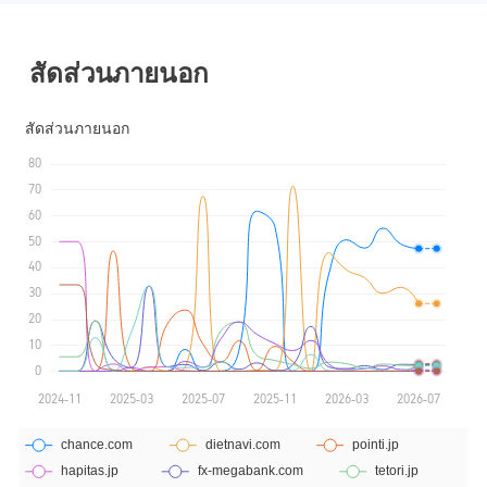
ใบอนุญาต MT4 แบบเต็ม
ใบอนุญาต MT4 แบบเต็ม
สัดส่วนภายนอก