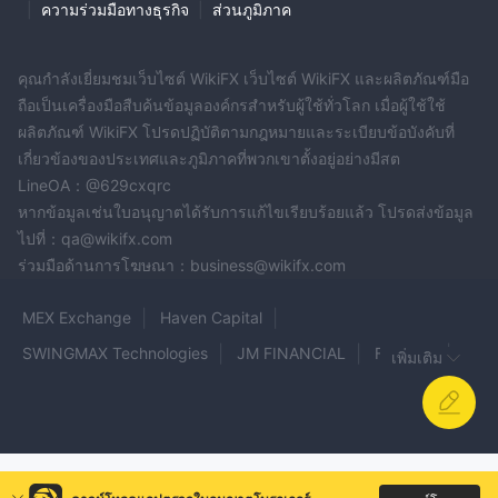
|
ความร่วมมือทางธุรกิจ
|
ส่วนภูมิภาค
คุณกำลังเยี่ยมชมเว็บไซต์ WikiFX เว็บไซต์ WikiFX และผลิตภัณฑ์มือ
ถือเป็นเครื่องมือสืบค้นข้อมูลองค์กรสำหรับผู้ใช้ทั่วโลก เมื่อผู้ใช้ใช้
ผลิตภัณฑ์ WikiFX โปรดปฏิบัติตามกฎหมายและระเบียบข้อบังคับที่
เกี่ยวข้องของประเทศและภูมิภาคที่พวกเขาตั้งอยู่อย่างมีสต
LineOA：@629cxqrc
หากข้อมูลเช่นใบอนุญาตได้รับการแก้ไขเรียบร้อยแล้ว โปรดส่งข้อมูล
ไปที่：qa@wikifx.com
ร่วมมือด้านการโฆษณา：business@wikifx.com
MEX Exchange
Haven Capital
SWINGMAX Technologies
JM FINANCIAL
Fortrade
เพิ่มเติม
HTFX
InterStellar
ABBY
GDMFX
Pro-Trend
Forbit Option
GoldingFX
ACU Bullion Limited
UNX
FXGSS
PPFX
CORAL MARKETS
BRIGHT
Eiler FX
CGL