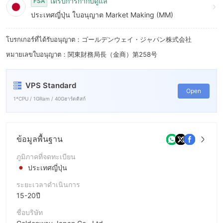
8
6
ได้รับการกำกับดูแล
FSA
ประเทศญี่ปุ่น ใบอนุญาต Market Making (MM)
9
7
8
โบรกเกอร์ที่ได้รับอนุญาต：ゴールデンウェイ・ジャパン株式会社
หมายเลขใบอนุญาต：関東財務局長（金商）第258号
9
VPS Standard
Open
1*CPU / 1GRam / 40Gฮาร์ดดิสก์
ข้อมูลพื้นฐาน
ภูมิภาคที่จดทะเบียน
ประเทศญี่ปุ่น
ระยะเวลาดำเนินการ
15-20ปี
ชื่อบริษัท