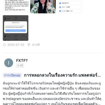
2024-07-02
เกาหลี
FXTF?
3-5ปี
การหลอกลวงในเรื่องความรัก แพลตฟอร์ม
การเปิดเผย
ปลอม ไม่สามารถถอนเงินได้
ฉันถูกแนะนำให้ใช้โบรกเกอร์ปลอมโดยผู้หญิงญี่ปุ่น ฉันลงทุนเงินและถู
กขอให้จ่ายค่าคอมมิชชั่น เงินฝาก และค่าใช้จ่ายอื่น ๆ เพื่อถอนเงินของ
ฉัน ผู้หญิงญี่ปุ่นกำลังโกงคนหลายคนในวิธีเดียวกันโดยการขโมยรูปภา
พ Instagram ของคนอื่นและปลอมแปลงบัตรประชาชน และมันทำให้คุ
ณดาวน์โหลดแพลตฟอร์มแปลก ๆ เธอไปเกินขอบเขตเพื่อเปิดเผยตัวเอง