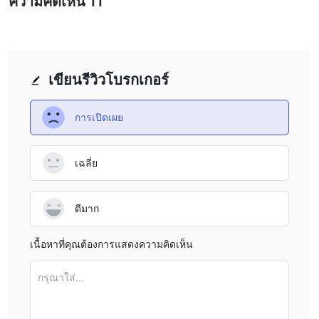
ความคิดเห็น
11
More concerning, I’ve seen documented complaints about
difficulties withdrawing funds and unsolicited additional
fee requests linked to social media scams. As an
experienced trader, I know that sometimes bad actors
target legitimate brands to perpetrate these schemes, but
เขียนรีวิวโบรกเกอร์
the presence of such complaints should never be ignored.
Although several positive reviews highlight good execution
การเปิดเผย
and fast withdrawals, it’s vital to remember these do not
override the risk of potential fraudulent activity, especially
เฉลี่ย
when personal introductions on social platforms are
involved. Account information is also limited—details on
spreads, commissions, and deposit and withdrawal
ดีมาก
methods are not fully transparent, which complicates cost
planning and could impact your trading expectations. In
เนื้อหาที่คุณต้องการแสดงความคิดเห็น
my opinion, anyone considering FXTF must do
independent due diligence, only use official
กรุณาใส่...
communication channels, and be highly skeptical of
unsolicited offers. Exercising conservative financial