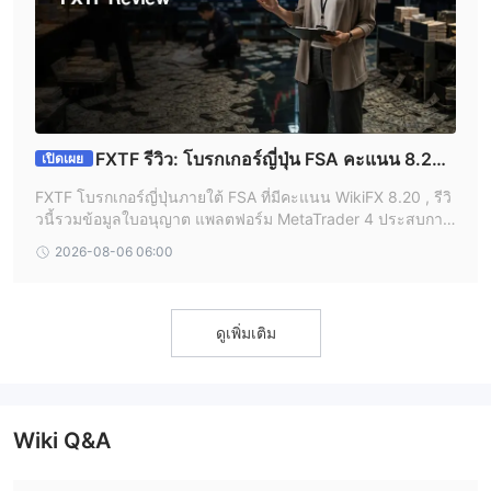
FXTF รีวิว: โบรกเกอร์ญี่ปุ่น FSA คะแนน 8.20 ,
เปิดเผย
จุดแข็งที่แท้จริงคืออะไร?
FXTF โบรกเกอร์ญี่ปุ่นภายใต้ FSA ที่มีคะแนน WikiFX 8.20 , รีวิ
วนี้รวมข้อมูลใบอนุญาต แพลตฟอร์ม MetaTrader 4 ประสบการ
ณ์ผู้ใช้จริง และข้อควรระวังเรื่องการแอบอ้างชื่อ เพื่อช่วยตัดสินใ
2026-08-06 06:00
จก่อนเปิดบัญชี
ดูเพิ่มเติม
Wiki Q&A