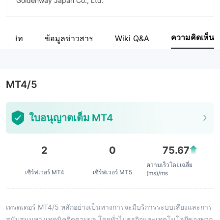
Goldenway Japan Co., Ltd.
ชื่อย่อบริษัท
FXTF
ความคิดเห็น
ลบริษัท
ข้อมูลข่าวสาร
Wiki Q&A
พนักงานบริษัท
36
MT4/5
ใบอนุญาตเต็ม MT4
2
0
75.67
ความเร็วโดยเฉลี่ย
เซิร์ฟเวอร์ MT4
เซิร์ฟเวอร์ MT5
(ms)/ms
เทรดเดอร์ MT4/5 หลักอย่างเป็นทางการจะมีบริการระบบเสียงและการ
สนับสนุนทางเทคนิคติดตามผล โดยทั่วไปธุรกิจและเทคโนโลยีของพวก