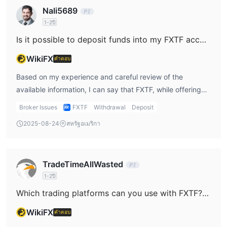
Nali5689
1-2ปี
Is it possible to deposit funds into my FXTF account with cryptocurrencies such as Bitcoin or USDT?
WikiFX
คำตอบ
Based on my experience and careful review of the
available information, I can say that FXTF, while offering
cryptocurrency CFDs as tradable instruments, does not
Broker Issues
FXTF
Withdrawal
Deposit
support account funding via cryptocurrencies like Bitcoin
2025-08-24
สหรัฐอเมริกา
or USDT. For me, this distinction is important—being able
to trade crypto CFDs is entirely separate from being able
to deposit crypto assets for margin or account funding. As
TradeTimeAllWasted
far as I can determine, FXTF appears to have only one
1-2ปี
payment method available for deposits and withdrawals,
and it is not specified as crypto-related. This aligns with
Which trading platforms can you use with FXTF? Do they offer access to MT4, MT5, or cTrader?
the typical practices among Japanese-regulated brokers,
WikiFX
คำตอบ
reflecting a cautious regulatory stance toward direct