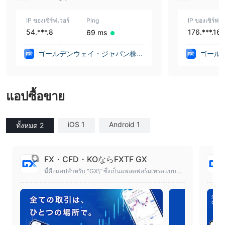
IP ของเซิร์ฟเวอร์
Ping
IP ของเซิร์ฟเว
54.***.8
176.***.16
69 ms
ゴールデンウェイ・ジャパン株式
ゴール
会社 Goldenway Japan Co.,Ltd.
会社 Gol
(Japan)
(Japan
แอปซื้อขาย
iOS 1
Android 1
ทั้งหมด 2
FX・CFD・KOならFXTF GX
นี่คือแอปสำหรับ "GX\" ซึ่งเป็นแพลตฟอร์มเทรดแบบคร
บวงจรสำหรับ FX, CFD สินค้าโภคภัณฑ์, CFD สินทรัพ
ย์คริปโต และ knockout ออปชันโดย Goldenway Jap
an