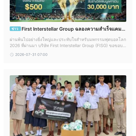
และมาพร้อมเงื่อนไขการซื้อขายที่แข่งขันเพื่อเสริมประสบการณ์การ
ซื้อขาย
ทุกประเภทของบัญชีมีคุณสมบัติร่วมกันหลายรายการ นักซื้อขาย
100 คำสั่งต่อบัญชี
First Interstellar Group ฉลองความสำเร็จแคมเป
สามารถส่ง
และเพลิดเพลินกับการยืดหยุ่นสูงสุดที่
ข่าว
ญ FISG World Cup Prediction Contest ขอบคุณนักเท
500
. คำสั่งถูกดำเนินการในราคาตลาด เพื่อให้การซื้อขายถูกดำเนิน
ผ่านพ้นไปอย่างยิ่งใหญ่และประทับใจสำหรับมหกรรมฟุตบอลโลก
รดทั่วโลก
การอย่างรวดเร็วและมีประสิทธิภาพ. ระดับการเรียกเงินประกันสำหรับ
2026 ที่ผ่านมา บริษัท First Interstellar Group (FISG) ขอขอบคุ
100%
ณลูกค้าและนักเทรดทุกท่านอย่างเป็นทางการ ที่ให้กระแสตอบรับ
บัญชีทุกประเภทถูกตั้งไว้ที่
, และระดับการหยุดการเรียกเงินอยู่ที่
2026-07-31 07:00
อย่างคึกคัก เข้าร่วมสร้างสี
50%
, ให้เครือข่ายการซื้อขายเพื่อจัดการความเสี่ยง. ขนาดล็อตขั้นต่ำ
0.01
100
ต่อคำสั่งคือ
, และขนาดล็อตสูงสุดต่อคำสั่งคือ
, เหมาะ
สำหรับปริมาณการซื้อขายที่เล็กหรือใหญ่
ไม่มีข้อจำกัด
นอกจากนี้ยังมี
ในจำนวนคำสั่งที่รอดำเนินการ ทำให้
นักซื้อขายมีความยืดหยุ่นในการจัดการการซื้อขายตามที่พวกเขาเห็น
Expert Advisors (EAs)
สมควร. บัญชีทุกประเภทรองรับการใช้
,
ทำให้สามารถใช้กลยุทธ์การซื้อขายอัตโนมัติได้
ความเครียด
1:400 สำหรับคู่สกุลเงิน Forex
ความเครียดการซื้อขายสูงสุดคือ
,
1:50 สำหรับดัชนี, 1:200 สำหรับทอง, 1:100 สำหรับเงินเงิน,