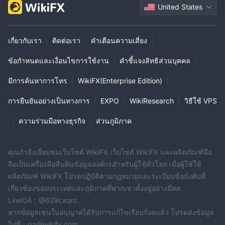
โซเชียลมีเดีย:
InterStellar มีกิจกรรมบนแพลตฟอร์มโซเชียลมีเดียต่าง
United States
ๆ ที่ช่วยให้นักซื้อขายเชื่อมต่อ อัปเดต และได้รับการสนับสนุนผ่านช่อง
ทางเหล่านี้
สนทนาแบบเรียลไทม์:
หนึ่งในคุณสมบัติที่สะดวกที่สุดคือการสนับสนุน
เกี่ยวกับเรา
|
ติดต่อเรา
|
คำเตือนความเสี่ยง
|
แชทแบบเรียลไทม์
ข้อกำหนดและเงื่อนไขการใช้งาน
|
คำชี้แจงสิทธิส่วนบุคคล
|
การศึกษา
มีการค้นหาการโทร
|
WikiFX(Enterprise Edition)
|
FISG มีทรัพยากรการศึกษาหลากหลายเพื่อช่วยในการซื้อขาย
ทรัพยากรเหล่านี้รวมถึงปฏิทินเศรษฐกิจ คำศัพท์ วิดีโอ ข่าวตลาด ตรวจ
การยืนยันอย่างเป็นทางการ
|
EXPO
|
WikiResearch
|
วิธีใช้ VPS
สอบสกุลเงินตลาด ตรวจสอบดัชนีตลาด ตรวจสอบสินค้าตลาด และ
|
ความร่วมมือทางธุรกิจ
|
ส่วนภูมิภาค
หนังสืออิเล็กทรอนิกส์ ทรัพยากรเหล่านี้ช่วยให้นักซื้อขายทราบข้อมูล
เกี่ยวกับตลาดและทำการซื้อขายอย่างมีเหตุผลมากขึ้น ความพร้อมใน
การให้ทราบทรัพยากรการศึกษาเป็นปัจจัยสำคัญในการเลือกโบรกเกอร์
คุณกำลังเยี่ยมชมเว็บไซต์ WikiFX เว็บไซต์ WikiFX และผลิตภัณฑ์มือ
และ FISG ดูเหมือนจะมีช่วงของวัสดุที่พอใช้ได้
ถือเป็นเครื่องมือสืบค้นข้อมูลองค์กรสำหรับผู้ใช้ทั่วโลก เมื่อผู้ใช้ใช้
ผลิตภัณฑ์ WikiFX โปรดปฏิบัติตามกฎหมายและระเบียบข้อบังคับที่
สรุป
เกี่ยวข้องของประเทศและภูมิภาคที่พวกเขาตั้งอยู่อย่างมีสต
โดยรวม FISG มีคุณสมบัติหลากหลายที่อาจมีเสนอให้กับบางนักซื้อขาย
LineOA：@629cxqrc
โดยเฉพาะทรัพยากรการศึกษาและแพลตฟอร์ม MT4/MT5 อย่างไร
หากข้อมูลเช่นใบอนุญาตได้รับการแก้ไขเรียบร้อยแล้ว โปรดส่งข้อมูล
ก็ตาม ความขาดความ่ํ่งในการเปิดบัญชีขั้นต่ำ ค่าธรรมเนียมการถอน
ไปที่：qa@wikifx.com