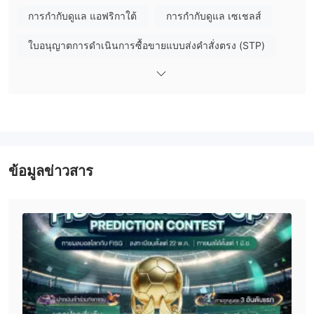
ดำเนินการเพื่อรักษาความปลอดภัยของเงินลูกค้า
การกำกับดูแล แอฟริกาใต้
การกำกับดูแล เซเชลส์
นอกจากนี้ ก็ได้ดำเนินการมาเป็นหลายปีและได้รับความคิดเห็นที่ดีจาก
ลูกค้าหลาย ๆ คน
ใบอนุญาตการดำเนินการซื้อขายแบบส่งคำสั่งตรง (STP)
จากข้อมูลที่มี FISG ดูเหมือนจะเป็นโบรกเกอร์ที่เชื่อถือได้และน่าเชื่อถือ
อย่างไรก็ตาม, เช่นเดียวกับการลงทุนใด ๆ มักมีความเสี่ยงเสมอ และ
ใบอนุญาตซื้อขายตราสารอนุพันธ์ (EP)
สำคัญที่สุดคือ สำหรับนักซื้อขายให้ทำการวิจัยด้วยตนเองและพิจารณา
ใบอนุญาต MT4 แบบเต็ม
ใบอนุญาต MT5 แบบเต็ม
ตัวเลือกของตนอย่างรอบคอบก่อนลงทุน
การวิจัยตนเอง
เครื่องมือการซื้อขาย
CFDs บน forex,
สินทรัพย์ทางการเงินที่ลงทุนได้กับ FISG รวมถึง
ข้อมูลข่าวสาร
หุ้น, ดัชนี และ สินค้า
ที่ลงทุนได้. ด้วยช่วงเวลาการซื้อขายที่หลาก
หลายของเครื่องมือการซื้อขาย เช่นนี้ ลูกค้าของ FISG มีโอกาสสร้าง
พอร์ตการลงทุนที่หลากหลายและมีโอกาสในการใช้ประโยชน์จาก
โอกาสตลาดหลายรูปแบบ
บัญชี
FISG มีบัญชีประเภทสี่ประเภท: บัญชีมาตรฐาน, บัญชี ECN, บัญชี
สหภาพ และ บัญชีเซ็นต์
แพลตฟอร์มการซื้อขาย MT4
แต่ละประเภทของบัญชีมีการเข้าถึง