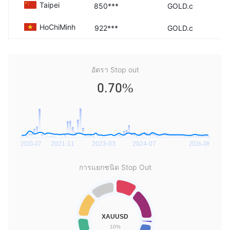
Taipei
850***
GOLD.c
HoChiMinh
922***
GOLD.c
อัตรา Stop out
0.70%
การแยกชนิด Stop Out