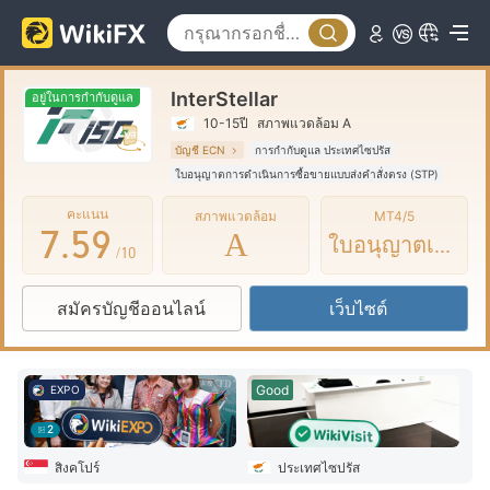
2
0
4
3
1
5
InterStellar
4
2
6
อยู่ในการกำกับดูแล
10-15ปี
สภาพแวดล้อม A
5
3
7
บัญชี ECN
การกำกับดูแล ประเทศไซปรัส
ใบอนุญาตการดำเนินการซื้อขายแบบส่งคำสั่งตรง (STP)
6
4
8
ใบอนุญาต MT4 แบบเต็ม
คะแนน
สภาพแวดล้อม
MT4/5
7
.
5
9
A
ใบอนุญาตเต็ม
/10
8
6
สมัครบัญชีออนไลน์
เว็บไซต์
9
7
8
Good
EXPO
9
2
สิงคโปร์
ประเทศไซปรัส