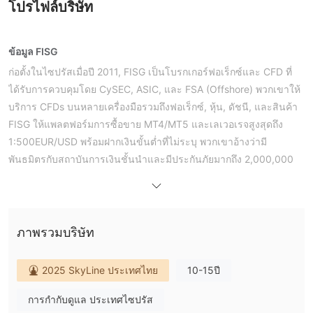
โปรไฟล์บริษัท
ข้อมูล FISG
ก่อตั้งในไซปรัสเมื่อปี 2011, FISG เป็นโบรกเกอร์ฟอเร็กซ์และ CFD ที่
ได้รับการควบคุมโดย CySEC, ASIC, และ FSA (Offshore) พวกเขาให้
บริการ CFDs บนหลายเครื่องมือรวมถึงฟอเร็กซ์, หุ้น, ดัชนี, และสินค้า
FISG ให้แพลตฟอร์มการซื้อขาย MT4/MT5 และเลเวอเรจสูงสุดถึง
1:500EUR/USD พร้อมฝากเงินขั้นต่ำที่ไม่ระบุ พวกเขาอ้างว่ามี
พันธมิตรกับสถาบันการเงินชั้นนำและมีประกันภัยมากถึง 2,000,000
ยูโรผ่าน Lloyd's of London
ข้อดี และ ข้อเสีย
FISG ปลอดภัยหรือหลอกลวง?
FISG ได้รับการควบคุมโดย คณะกรรมการหลักทรัพย์และแลกเปลี่ยน
ภาพรวมบริษัท
ไซปรัส (CYSEC), คณะกรรมการหลักทรัพย์และการลงทุนออสเตรเลีย
(ASIC), และ คณะกรรมการบริการการเงินเซเชลส์ (FSA) นอกฝั่ง
2025 SkyLine ประเทศไทย
10-15ปี
การแยกเงิน, กองทุนชดเชยนัก
มีมาตรการป้องกันต่าง ๆ เช่น
ลงทุน, และการป้องกันยอดหนี้ลบ
, แสดงให้เห็นว่าโบรกเกอร์กำลัง
การกำกับดูแล ประเทศไซปรัส