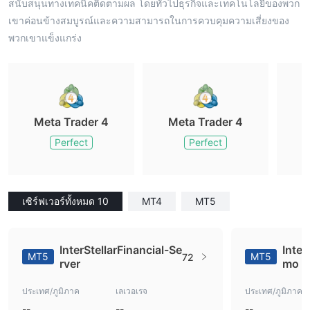
สนับสนุนทางเทคนิคติดตามผล โดยทั่วไปธุรกิจและเทคโนโลยีของพวก
เขาค่อนข้างสมบูรณ์และความสามารถในการควบคุมความเสี่ยงของ
พวกเขาแข็งแกร่ง
Meta Trader 4
Meta Trader 4
M
Perfect
Perfect
เซิร์ฟเวอร์ทั้งหมด 10
MT4
MT5
InterStellarFinancial-Se
Inter
MT5
MT5
72
rver
mo
ประเทศ/ภูมิภาค
เลเวอเรจ
ประเทศ/ภูมิภาค
--
--
--