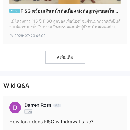
และ 1:100 สำหรับพลังงาน
สินค้า. สำคัญที่จะทราบว่า ขณะที่
FISG พร้อมเดินหน้าต่อเนื่อง ส่งต่อลูกฟุตบอลในพื้น
ข่าว
ความเครียดสามารถขยายกำไรได้ แต่ก็สามารถขยายขาดทุนได้ ดังนั้น
ที่ห่างไกล
นักซื้อขายควรใช้มันอย่างระมัดระวังและให้แน่ใจว่าพวกเขามีกลยุทธ์
แม้โครงการ “15 ปี FISG ลูกบอลเพื่อน้อง” จะผ่านมากว่าครึ่งปีแล้
การจัดการความเสี่ยงที่แข็งแรง
ว แต่ความมุ่งมั่นในการสร้างสรรค์คุณค่าสู่สังคมไทยยังคงดำเนิ
นไปอย่างเข้มข้น สำหรับ First InterStellar Group (FISG) องค์ก
2026-07-23 06:02
รที่ให้ความสำคัญกับ
การกระจาย & ค่าคอมมิชั่น
บัญชีมาตรฐาน
บัญชีมาตรฐานมีความสมดุลระหว่างต้นทุนและความเข้าถึง, ด้วยการก
ดูเพิ่มเติม
ระจายที่สมเหตุสมผล เช่น 2.6 pips สำหรับ EURUSD และ 2.1 pips
สำหรับ GBPUSD. บัญชีนี้เหมาะสำหรับนักซื้อขายที่กำลังมองหา
ประสบการณ์การซื้อขายที่เรียบง่ายพร้อมกับคุณสมบัติที่สำคัญ
บัญชี ECN
Wiki Q&A
บัญชี ECN มีการกระจายที่แข่งขันที่สุด เช่น 0.2 pips สำหรับ
EURUSD และ 0.6 pips สำหรับ GBPUSD, ทำให้เหมาะสำหรับนักซื้อ
Darren Ross
ขายที่ชอบแบบจำหน่ายตลาดโดยตรงมากขึ้นพร้อมกับการกระจายที่
1-2ปี
เข้มข้นและความเร็วในการดำเนินการที่เร็วขึ้น
บัญชีสหภาพ
How long does FISG withdrawal take?
บัญชีสหภาพมีการกระจายปานกลาง, รวมถึง 1.0 pips สำหรับ