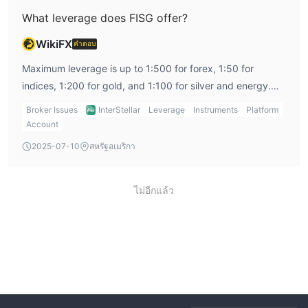
ลูกค้าที่เลือกใช้สกุลเงินดิจิตอลสามารถคาดหวังให้การฝากเงินดำเนิน
What leverage does FISG offer?
การในระยะเวลาประมาณ 30 นาที โดยมีค่าธรรมเนียมการจัดการ
0% เสียเพียงเพื่อเพิ่มเงิน การถอนเงินเช่นเดียวกันมีประสิทธิภาพ โดยมี
WikiFX
คำตอบ
เงินเข้าบัญชีในวันทำการเดียวกันและไม่มีค่าธรรมเนียมธุรกรรม
Maximum leverage is up to 1:500 for forex, 1:50 for
โอนเงินทางโทรเลข
indices, 1:200 for gold, and 1:100 for silver and energy.
การโอนเงินทางโทรเลขมีให้บริการสำหรับลูกค้าที่ต้องการใช้วิธีการ
Traders should manage leverage carefully due to
Broker Issues
InterStellar
Leverage
Instruments
Platform
ธนาคารแบบดั้งเดิม การฝากเงินผ่านทางโอนเงินทางโทรเลขใช้เวลา
amplified risk.
Account
3-5 วันในการดำเนินการและไม่มีค่าธรรมเนียมการจัดการ การถอน
เงินขึ้นอยู่กับเวลาการดำเนินการของธนาคาร แต่ก็ไม่มีค่าธรรมเนียม
2025-07-10
สหรัฐอเมริกา
ธุรกรรม
ไม่อีกแล้ว
บริการลูกค้า
InterStellar มีวิธีการติดต่อลูกค้าที่สะดวกหลากหลาย รวมถึงอีเมล
โทรศัพท์ โซเชียลมีเดีย และการสนทนาแบบเรียลไทม์
อีเมล:
สำหรับข้อสงสัยหรือการสนับสนุน นักซื้อขายสามารถติดต่อ
InterStellar ทางอีเมลที่ support@fisg.com
โทรศัพท์:
ลูกค้าสามารถติดต่อทีมสนับสนุนทางโทรศัพท์ที่ +65 9838
6976 (สิงคโปร์) เป็นวิธีที่ตรงไปตรงมาและรวดเร็วในการแก้ไขปัญหา