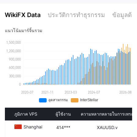
WikiFX Data
ประวัติการทำธุรกรรม
ข้อมูลด้า
แนวโน้มมาร์จิ้นรวม
ภูมิภาค VPS
ผู้ใช้งาน
ความหลากหลายในการเทรด
Shanghai
414***
XAUUSD.v