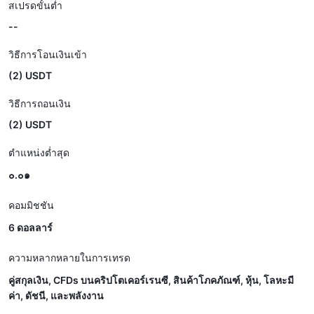
สเปรดขั้นต่ำ
--
วิธีการโอนเงินเข้า
(2) USDT
วิธีการถอนเงิน
(2) USDT
ตำแหน่งต่ำสุด
๐.๐๑
คอมมิชชัน
6 ดอลลาร์
ความหลากหลายในการเทรด
คู่สกุลเงิน, CFDs บนคริปโตเคอร์เรนซี, สินค้าโภคภัณฑ์, หุ้น, โลหะมี
ค่า, ดัชนี, และพลังงาน