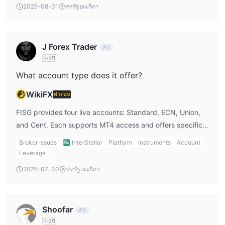
ประสิทธิภาพที่ดีขึ้น รวมถึงเฟรมเวิร์กและชนิดของแผนภูมิมากขึ้น
2025-08-01
สหรัฐอเมริกา
ฟังก์ชันคำสั่งรอการดำเนินการขั้นสูง การทดสอบกลยุทธ์ที่ปรับปรุง
สำหรับ EAs และปฏิทินเศรษฐกิจและข่าวที่รวมอยู่
ด้วยความเข้ากันได้กับเดสก์ท็อป แท็บเล็ต และโทรศัพท์มือถือ นักซื้อ
J Forex Trader
ขายสามารถเพลิดเพลินกับการซื้อขายโดยไม่มีข้อจำกัด ไม่ว่าจะอยู่ที่
1-2ปี
บ้าน ในสำนักงาน หรือตอนเดินทาง แพลตฟอร์มจะให้ความสะดวก
What account type does it offer?
สบายและความสามารถเต็มรูปแบบ ช่วยให้นักซื้อขายเชื่อมต่อกับตลาด
WikiFX
ได้ตลอดเวลา
คำตอบ
FISG provides four live accounts: Standard, ECN, Union,
การฝากเงินและการถอนเงิน
and Cent. Each supports MT4 access and offers specific
FISG มีวิธีการที่สะดวกและมีประสิทธิภาพสำหรับการฝากเงินและถอน
spreads and conditions suitable for different experience
เงิน
Broker Issues
InterStellar
Platform
Instruments
Account
levels.
Leverage
UnionPay
สำหรับผู้ใช้ UnionPay การฝากเงินจะเข้าบัญชีทันทีโดยไม่มีค่า
2025-07-30
สหรัฐอเมริกา
ธรรมเนียมธุรกรรม ทำให้เป็นทางเลือกที่รวดเร็วและมีคุณต้นทุนต่ำ
การถอนเงินผ่าน UnionPay จะดำเนินการในวันทำการเดียวกัน โดย
ไม่มีค่าธรรมเนียมธุรกรรมใด ๆ
Shoofar
สกุลเงินดิจิตอล
1-2ปี