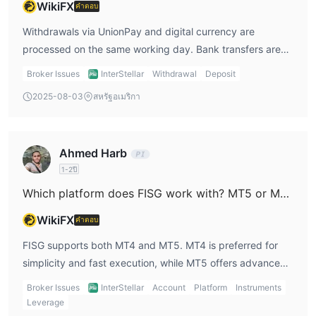
WikiFX
คำตอบ
EURUSD และ 1.2 pips สำหรับ GBPUSD. ถูกออกแบบสำหรับนักซื้อ
ขายที่อาจกำลังมองหาเงื่อนไขการซื้อขายที่เฉพาะเจาะจงหรือ
Withdrawals via UnionPay and digital currency are
ประโยชน์ที่เกี่ยวข้องกับประเภทบัญชีนี้
processed on the same working day. Bank transfers are
บัญชีเซ็นต์
subject to the processing time of the receiving bank.
Broker Issues
InterStellar
Withdrawal
Deposit
บัญชีเซ็นต์ถูกออกแบบสำหรับผู้เริ่มต้นหรือผู้ที่ต้องการซื้อขายใน
2025-08-03
สหรัฐอเมริกา
ปริมาณเล็ก, ด้วยการกระจายเช่น 2.2 pips สำหรับ EURUSD และ 1.8
pips สำหรับ GBPUSD. บัญชีนี้เหมาะสำหรับการเรียนรู้และฝึกฝน
กลยุทธ์การซื้อขายโดยมีความเสี่ยงต่ำ
นี่คือตารางการกระจายแบบเรียลไทม์:
Ahmed Harb
1-2ปี
แพลตฟอร์มการซื้อขาย
Which platform does FISG work with? MT5 or MT4?
MetaTrader 4
แพลตฟอร์มการซื้อขายที่ FISG ให้บริการ รวมถึง
(MT4) และ MetaTrader 5 (MT5)
WikiFX
MT4 โด่งดังด้วยอินเทอร์เฟซ
คำตอบ
ที่ใช้งานง่ายและเครื่องมือการซื้อขายที่มีประสิทธิภาพ มีความสามารถ
FISG supports both MT4 and MT5. MT4 is preferred for
ในการวาดแผนภูมิขั้นสูง หลากหลายประเภทของคำสั่ง ที่ปรึกษาผู้
simplicity and fast execution, while MT5 offers advanced
เชี่ยวชาญ (EAs) สำหรับการซื้อขายแบบอัตโนมัติ และเครื่องมือการ
tools, economic calendars, and more complex order types.
Broker Issues
InterStellar
Account
Platform
Instruments
วิเคราะห์ทางเทคนิคอย่างเป็นรายละเอียด
Leverage
MT5 พัฒนาต่อยอดจาก MT4 ด้วยคุณสมบัติที่ปรับปรุงและ