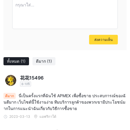
Proof, และเหรียญ Lunar Year of the Dragon พวกเขามีผลิตภัณฑ์
กรุณาใส่...
ทองคำหลากหลายรวมถึงแท่งทอง, เหรียญ, และของสะสมจากโรงพิมพ์
เช่น United States Mint, Perth Mint, Royal Mint, Austrian Mint,
และ Mexican Mint
Silver:
APMEX ให้บริการเลือกซื้อผลิตภัณฑ์เงินเงินทองคำที่หลาก
หลายรวมถึงเหรียญ แท่ง รองเท้าและสะสม พวกเขานำเสนอรายการ
ส่งความเห็น
ยอดนิยมเช่น American Eagles, Maple Leafs และ Philharmonics
รวมถึงซีรีส์ที่ไม่ซ้ำกันเช่น Lunar Series และ Queen's Beasts จาก
โรงพิมพ์เช่น Royal Canadian Mint และ Royal Mint.
ทั้งหมด
(1)
ดีมาก
(1)
Platinum:
คล้ายกับทองและเงิน, APMEX นำเสนอผลิตภัณฑ์ทองคำ
เงินเงินทองคำเช่นเหรียญ แท่ง และสะสม ลูกค้าสามารถค้นหารายการ
花花15496
เช่น 2024 Australian Swan และ Lunar Year of the Dragon coins
6-10ปี
รวมถึงผลิตภัณฑ์จากโรงพิมพ์เช่น United States Mint และ Royal
นี่เป็นครั้งแรกที่ฉันใช้ APMEX เพื่อซื้อขาย ประสบการณ์ของฉั
ดีมาก
Mint.
นดีมาก เว็บไซต์นี้ใช้งานง่าย ทีมบริการลูกค้าของพวกเขามีประโยชน์ม
Rare Coins:
APMEX เชี่ยวชาญในการซื้อขายเหรียญหายากรวมถึง
ากในการแนะนำฉันเกี่ยวกับวิธีการซื้อขาย
เหรียญทองคำ U.S. ก่อนปี 1933, Morgan Silver Dollars และเหรียญ
2023-03-13
แอฟริกาใต้
รางวัล U.S. พวกเขายังนำเสนอช่วงเหรียญทั่วโลก, เหรียญโบราณและ
ยุคกลาง, และเหรียญยุโรปในอดีต.