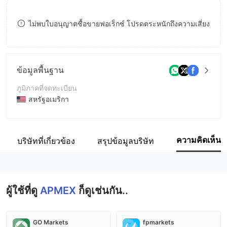
9
7
ไม่พบใบอนุญาตซื้อขายฟอเร็กซ์ โปรดตระหนักถึงความเสี่ยง
8
9
ข้อมูลพื้นฐาน
ภูมิภาคที่จดทะเบียน
สหรัฐอเมริกา
ระยะเวลาดำเนินการ
5-10ปี
ความคิดเห็น
บริษัทที่เกี่ยวข้อง
สรุปข้อมูลบริษัท
ชื่อบริษัท
APMEX, Inc.
ผู้ใช้ที่ดู
APMEX
ก็ดูเช่นกัน..
GO Markets
fpmarkets