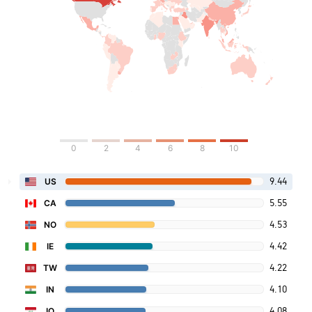
0
2
4
6
8
10
9.44
US
5.55
CA
4.53
NO
4.42
IE
4.22
TW
4.10
IN
4.08
IQ