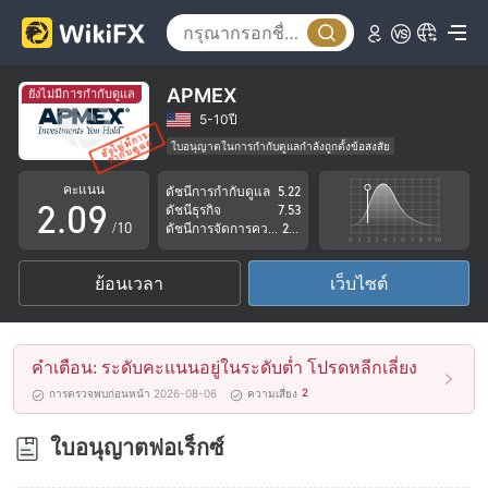
4
5
6
APMEX
ยังไม่มีการกำกับดูแล
0
7
5-10ปี
ใบอนุญาตในการกำกับดูแลกำลังถูกตั้งข้อสงสัย
1
8
ธุรกิจทั่วโลก
ระวังความเสี่ยงอันตรายที่อาจจะซ่อนอยู่
คะแนน
ดัชนีการกำกับดูแล
5.22
2
.
0
9
ดัชนีธุรกิจ
7.53
/10
ดัชนีการจัดการความเสี่ยง
2.87
3
1
ย้อนเวลา
เว็บไซต์
4
2
5
3
คำเตือน: ระดับคะแนนอยู่ในระดับต่ำ โปรดหลีกเลี่ยง
6
4
2
การตรวจพบก่อนหน้า 2026-08-06
ความเสี่ยง
7
5
ใบอนุญาตฟอเร็กซ์
8
6