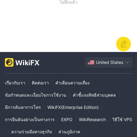
ไม่อีกแล้ว
Currency & Other:
นอกจากโลหะมีค่าแล้ว APMEX ยังซื้อขายสกุล
เงินต่างๆ รวมถึงสกุลเงินสหรัฐ (ทั้งใบและเหรียญมูลค่าเล็ก), สกุลเงิน
ทั่วโลก และชุดเหรียญ พวกเขายังนำเสนอหุ้น, พันธบัตร, โทเค็น, และ
เหรียญรางวัลรวมถึงโลหะฐานเช่นผลิตภัณฑ์ทองแดงและพาลาเดียม.
การจัดส่งและประกันภัย
APMEX ให้บริการการจัดส่ง, การจัดการและบริการประกันภัยสำหรับ
คำสั่งซื้อของพวกเขาด้วยรายละเอียดเฉพาะดังต่อไปนี้:
United States
ค่าจัดส่ง:
คำสั่งซื้อมากกว่า 199 ดอลลาร์มีสิทธิ์รับการจัดส่งฟรีภายใน
สหรัฐอเมริกา, ในขณะที่คำสั่งซื้อน้อยกว่า 199 ดอลลาร์มีค่าจัดส่ง
9.95 ดอลลาร์ คำสั่งซื้อ Citadel น้อยกว่า 500 ดอลลาร์ยังมีค่าจัดส่ง
เกี่ยวกับเรา
|
ติดต่อเรา
|
คำเตือนความเสี่ยง
|
9.95 ดอลลาร์.
เวลาการประมวลผล: เวลาการประมวลผลของคำสั่งซื้อขึ้นอยู่กับวิธี
ข้อกำหนดและเงื่อนไขการใช้งาน
|
คำชี้แจงสิทธิส่วนบุคคล
|
การชำระเงินและเนื้อหาคำสั่งซื้อ คำสั่งซื้อด้วยบัตรเครดิต, โอนเงิน
มีการค้นหาการโทร
|
WikiFX(Enterprise Edition)
|
ผ่านธนาคาร, PayPal, Bitcoin หรือ Bitcoin Cash จะจัดส่งภายใน 1-3
วันทำการ ในขณะที่คำสั่งซื้อด้วยเช็คส่วนบุคคลและ eCheck จะถูกพัก
การยืนยันอย่างเป็นทางการ
|
EXPO
|
WikiResearch
|
วิธีใช้ VPS
ไว้เป็นเวลา 4-6 วันทำการก่อนจัดส่ง คำสั่งซื้อเก็บเงินปลายทาง
|
ความร่วมมือทางธุรกิจ
|
ส่วนภูมิภาค
(C.O.C.) ที่มีทองคำก่อนปี 33 หรือเครื่องประดับจะจัดส่งภายใน 3 วัน