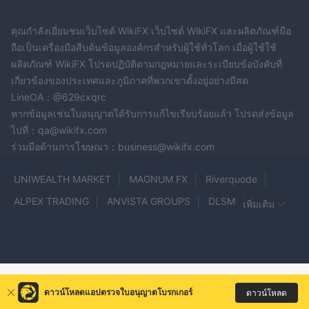
ทำการ ในขณะที่คำสั่งซื้อ C.O.C. อื่น ๆ จะจัดส่งภายใน 1 วันทำการ.
การติดตามคำสั่งซื้อ: เมื่อคำสั่งซื้อถูกจัดส่งลูกค้าจะได้รับอีเมลยืนยัน
คุณกำลังเยี่ยมชมเว็บไซต์ WikiFX เว็บไซต์ WikiFX และผลิตภัณฑ์มือ
พร้อมหมายเลขการติดตาม ข้อมูลการติดตามจะเป็นใช้งานภายใน 1-2
ถือเป็นเครื่องมือสืบค้นข้อมูลองค์กรสำหรับผู้ใช้ทั่วโลก เมื่อผู้ใช้ใช้
วันทำการหลังจากผู้ขนส่งได้รับพัสดุ.
ผลิตภัณฑ์ WikiFX โปรดปฏิบัติตามกฎหมายและระเบียบข้อบังคับที่
การจัดส่งสินค้าต่างประเทศ: APMEX จัดส่งสินค้าต่างประเทศ ราย
เกี่ยวข้องของประเทศและภูมิภาคที่พวกเขาตั้งอยู่อย่างมีสต
ละเอียดเพิ่มเติมสามารถดูได้ในส่วนคำถามที่พบบ่อยเกี่ยวกับการส่งออก.
LineOA：@629cxqrc
การบรรจุหีบห่อ: แพ็คเกจทั้งหมดจะถูกห่อให้เป็นสีน้ำตาลหรือขาวเพื่อ
หากข้อมูลเช่นใบอนุญาตได้รับการแก้ไขเรียบร้อยแล้ว โปรดส่งข้อมูล
ให้สินค้าภายในไม่สามารถระบุได้ง่าย.
ไปที่：qa@wikifx.com
การประกันภัย: พัสดุจะได้รับการประกันภัยระหว่างการขนส่งเพื่อ
ร่วมมือด้านการโฆษณา：business@wikifx.com
ป้องกันความสูญหายหรือความเสียหาย ลูกค้าควรแจ้ง APMEX ภายใน
UNIWEALTH MARKET
MAGNUM FX
Riverquode
48 ชั่วโมงหลังจากการส่งมอบหากเกิดปัญหาใด ๆ.
คำสั่งซื้อที่หมดสต๊อก: ในกรณีที่มีปัญหาเกี่ยวกับการจัดหาและความ
ALPEX TRADING
ANVISTA GROUPS
DLSM
เพิ่มเติม
ต้องการ APMEX สงวนสิทธิ์ในการเลื่อนการส่งมอบได้สูงสุด 30 วัน
PO Trade
Axe Market
SGB Corporation
ลูกค้าจะได้รับการแจ้งเมื่อคำสั่งซื้อของพวกเขาถูกจัดส่งมอบ.
SUPER BINARY
TRADE4WINNER
LEXUS CAPITAL
การส่งมอบไปยังกล่องไปรษณีย์: สินค้าสามารถจัดส่งไปยังกล่อง
ไปรษณีย์ผ่านการจดทะเบียนและการประกันภัยของสหรัฐอเมริกา วิธี
Metabit Exchange
Tradezy
Mors Group Limited
การจัดส่งอื่น ๆ ต้องใช้ที่อยู่ถนน.
Union Trade Pro
TeleTrade
FX 783
Pionex
ดาวน์โหลดแอปตรวจใบอนุญาตโบรกเกอร์
ดาวน์โหลด
สินค้าที่สูญหาย: หากข้อมูลการติดตามไม่อัปเดตเป็นเวลาอย่างน้อยเจ็ด