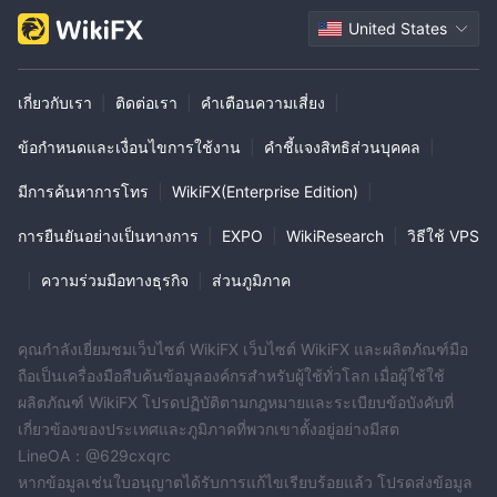
United States
เกี่ยวกับเรา
|
ติดต่อเรา
|
คำเตือนความเสี่ยง
|
ข้อกำหนดและเงื่อนไขการใช้งาน
|
คำชี้แจงสิทธิส่วนบุคคล
|
มีการค้นหาการโทร
|
WikiFX(Enterprise Edition)
|
การยืนยันอย่างเป็นทางการ
|
EXPO
|
WikiResearch
|
วิธีใช้ VPS
|
ความร่วมมือทางธุรกิจ
|
ส่วนภูมิภาค
คุณกำลังเยี่ยมชมเว็บไซต์ WikiFX เว็บไซต์ WikiFX และผลิตภัณฑ์มือ
ถือเป็นเครื่องมือสืบค้นข้อมูลองค์กรสำหรับผู้ใช้ทั่วโลก เมื่อผู้ใช้ใช้
ผลิตภัณฑ์ WikiFX โปรดปฏิบัติตามกฎหมายและระเบียบข้อบังคับที่
เกี่ยวข้องของประเทศและภูมิภาคที่พวกเขาตั้งอยู่อย่างมีสต
LineOA：@629cxqrc
หากข้อมูลเช่นใบอนุญาตได้รับการแก้ไขเรียบร้อยแล้ว โปรดส่งข้อมูล