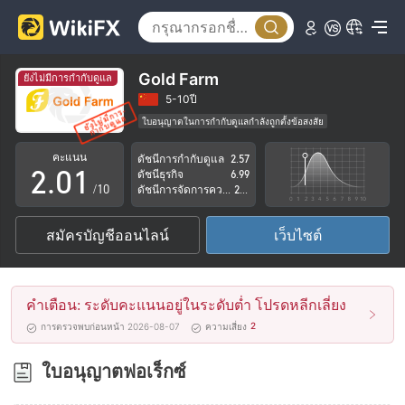
Gold Farm
ยังไม่มีการกำกับดูแล
0
5-10ปี
ใบอนุญาตในการกำกับดูแลกำลังถูกตั้งข้อสงสัย
1
0
กลุ่มธุรกิจที่ต้องสงสัย
คะแนน
ดัชนีการกำกับดูแล
2.57
ระวังความเสี่ยงอันตรายที่อาจจะซ่อนอยู่
2
.
0
1
ดัชนีธุรกิจ
6.99
/10
ดัชนีการจัดการความเสี่ยง
2.88
3
1
2
สมัครบัญชีออนไลน์
เว็บไซต์
4
2
3
5
3
4
คำเตือน: ระดับคะแนนอยู่ในระดับต่ำ โปรดหลีกเลี่ยง
6
4
5
2
การตรวจพบก่อนหน้า 2026-08-07
ความเสี่ยง
7
5
6
ใบอนุญาตฟอเร็กซ์
8
6
7