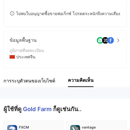
9
7
8
ไม่พบใบอนุญาตซื้อขายฟอเร็กซ์ โปรดตระหนักถึงความเสี่ยง
8
9
9
ข้อมูลพื้นฐาน
ภูมิภาคที่จดทะเบียน
ประเทศจีน
ระยะเวลาดำเนินการ
5-10ปี
ความคิดเห็น
การระบุตัวตนของเว็บไซต์
ชื่อบริษัท
Gold Farm Holding Co., Ltd
ผู้ใช้ที่ดู
Gold Farm
ก็ดูเช่นกัน..
FXCM
vantage