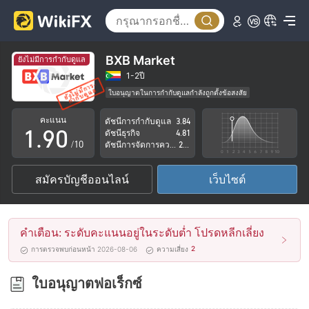
4
5
6
BXB Market
ยังไม่มีการกำกับดูแล
7
1-2ปี
ใบอนุญาตในการกำกับดูแลกำลังถูกตั้งข้อสงสัย
0
8
กลุ่มธุรกิจที่ต้องสงสัย
คะแนน
ดัชนีการกำกับดูแล
3.84
ระวังความเสี่ยงอันตรายที่อาจจะซ่อนอยู่
1
.
9
0
ดัชนีธุรกิจ
4.81
/10
ดัชนีการจัดการความเสี่ยง
2.54
2
1
สมัครบัญชีออนไลน์
เว็บไซต์
3
2
4
3
คำเตือน: ระดับคะแนนอยู่ในระดับต่ำ โปรดหลีกเลี่ยง
5
4
2
การตรวจพบก่อนหน้า 2026-08-06
ความเสี่ยง
6
5
ใบอนุญาตฟอเร็กซ์
7
6