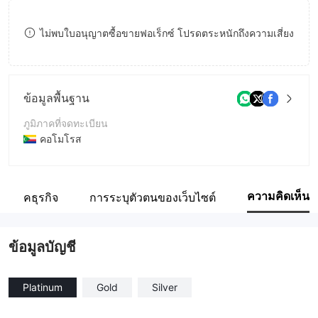
8
7
ไม่พบใบอนุญาตซื้อขายฟอเร็กซ์ โปรดตระหนักถึงความเสี่ยง
9
8
9
ข้อมูลพื้นฐาน
ภูมิภาคที่จดทะเบียน
คอโมโรส
ระยะเวลาดำเนินการ
1-2ปี
ความคิดเห็น
ูมิภาคธุรกิจ
การระบุตัวตนของเว็บไซต์
ชื่อบริษัท
Dynamix Ltd
ข้อมูลบัญชี
Platinum
Gold
Silver