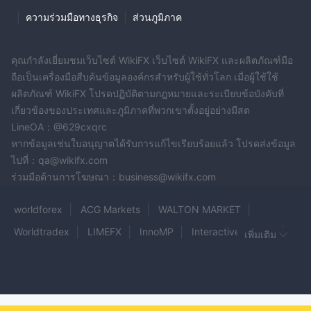
|
ความร่วมมือทางธุรกิจ
|
ส่วนภูมิภาค
คุณกำลังเยี่ยมชมเว็บไซต์ WikiFX เว็บไซต์ WikiFX และผลิตภัณฑ์มือ
ถือเป็นเครื่องมือสืบค้นข้อมูลองค์กรสำหรับผู้ใช้ทั่วโลก เมื่อผู้ใช้ใช้
ผลิตภัณฑ์ WikiFX โปรดปฏิบัติตามกฎหมายและระเบียบข้อบังคับที่
เกี่ยวข้องของประเทศและภูมิภาคที่พวกเขาตั้งอยู่อย่างมีสต
LineOA：@629cxqrc
หากข้อมูลเช่นใบอนุญาตได้รับการแก้ไขเรียบร้อยแล้ว โปรดส่งข้อมูล
ไปที่：qa@wikifx.com
ร่วมมือด้านการโฆษณา：business@wikifx.com
worldforex
ACG Markets
WALTON MARKET
Worldtradex
LIMEFX
InnoMP
InteractiveBrokers
เพิ่มเติม
OFinancial markets
FDFX
VOLATIX
Bitictrade
Apex Trade Market
Fortune Management Limited
CLSA
EXNCM
CMF
FIXIO
SimpleWealthinc.