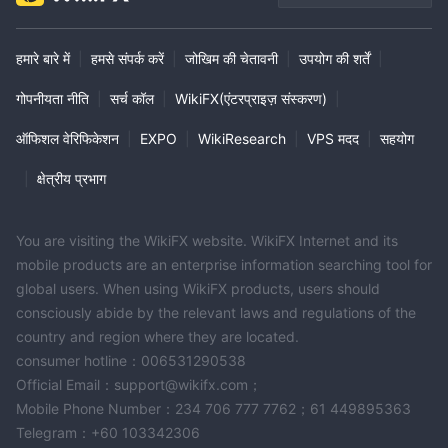
हमारे बारे में
|
हमसे संपर्क करें
|
जोखिम की चेतावनी
|
उपयोग की शर्तें
|
गोपनीयता नीति
|
सर्च कॉल
|
WikiFX(एंटरप्राइज़ संस्करण)
|
ऑफिशल वेरिफिकेशन
|
EXPO
|
WikiResearch
|
VPS मदद
|
सहयोग
|
क्षेत्रीय प्रभाग
You are visiting the WikiFX website. WikiFX Internet and its
mobile products are an enterprise information searching tool for
global users. When using WikiFX products, users should
consciously abide by the relevant laws and regulations of the
country and region where they are located.
consumer hotline：006531290538
Official Email：support@wikifx.com；
Mobile Phone Number：234 706 777 7762；61 449895363
Telegram：+60 103342306