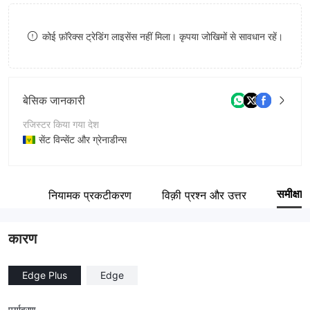
8
कोई फ़ॉरेक्स ट्रेडिंग लाइसेंस नहीं मिला। कृपया जोखिमों से सावधान रहें।
9
बेसिक जानकारी
रजिस्टर किया गया देश
सेंट विन्सेंट और ग्रेनाडीन्स
संचालन अवधि
5-10 साल
समीक्षा
ारांश
नियामक प्रकटीकरण
विक़ी प्रश्न और उत्तर
कंपनी का नाम
International Capital Markets Brokers LLC
कारण
Edge Plus
Edge
पर्यावरण