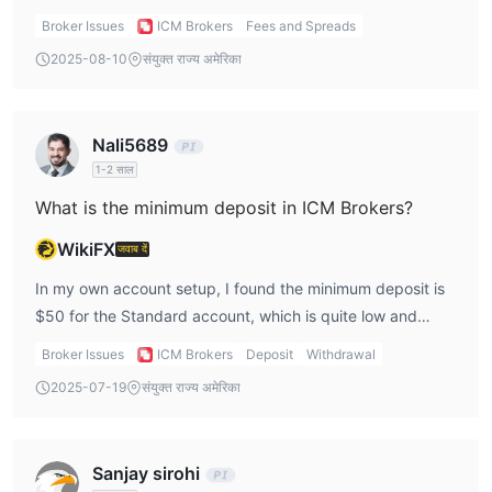
(Prime). Both accounts are commission-free, which I like
Broker Issues
ICM Brokers
Fees and Spreads
because it keeps costs predictable. But the fixed spread
2025-08-10
संयुक्त राज्य अमेरिका
on Standard feels a bit pricey for me, especially in active
trading sessions.
Nali5689
1-2 साल
What is the minimum deposit in ICM Brokers?
WikiFX
जवाब दें
In my own account setup, I found the minimum deposit is
$50 for the Standard account, which is quite low and
beginner-friendly. For the Crypto account, the minimum
Broker Issues
ICM Brokers
Deposit
Withdrawal
jumps to $1,000, so I only considered that when I was
2025-07-19
संयुक्त राज्य अमेरिका
ready for bigger exposure.
Sanjay sirohi