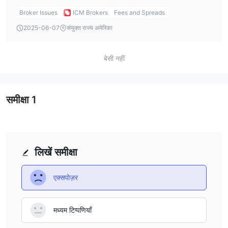
Prime accounts. That’s good for my style of trading
Broker Issues
ICM Brokers
Fees and Spreads
because I prefer to manage costs through spreads rather
2025-06-07
संयुक्त राज्य अमेरिका
than added commissions.
बेसी नहीं
समीक्षा
1
लिखें समीक्षा
एक्सपोज़र
मध्यम टिप्पणियाँ