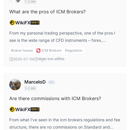
1-2 साल
What are the pros of ICM Brokers?
WikiFX
जवाब दें
From my personal trading perspective, one of the pros I
see is the wide range of CFD instruments – forex,
commodities, indices, stocks, and cryptos. Also, MT4 is
Broker Issues
ICM Brokers
Regulation
supported on all major devices, which is a big plus for me
2025-07-04
संयुक्त राज्य अमेरिका
because I use MT4 extensively. Another benefit is the
availability of multiple account types and a demo account
for testing strategies.
MarceloD
1-2 साल
Are there commissions with ICM Brokers?
WikiFX
जवाब दें
From what I’ve seen in the icm brokers regulations and fee
structure, there are no commissions on Standard and