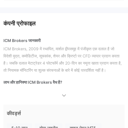
कंपनी प्रोफाइल
ICM Brokers जानकारी
ICM Brokers, 2009 में स्थापित, मार्शल द्वीपसमूह में पंजीकृत एक दलाल है जो
विदेशी मुद्रा, कमोडिटीज, सूचकांक, शेयर और क्रिप्टो पर CFD व्यापार प्रदान करता
है। जबकि दलाल मेटाट्रेडर 4 प्लेटफॉर्म और 20-दिन का नमूना खाता प्रदान करता है,
तो नियामक मॉनिटरिंग या शुल्क संरचनाओं के बारे में कोई पारदर्शिता नहीं है।
लाभ और हानि
क्या ICM Brokers वैध है?
नियमित दलाल नहीं
ICM Brokers
है। यह मार्शल द्वीपसमूह में पंजीकृत है, जो
विदेशी मुद्रा या दलाली सेवाओं के लिए मान्य वित्तीय नियामक प्राधिकरण की कमी है।
इस डोमेन, icmbrokers.com, को 27 अक्टूबर, 2007 को पंजीकृत किया गया था
और अब भी सक्रिय है जिसमें स्थानांतरण प्रतिबंध है। कुछ वर्षों के लिए ऑनलाइन होने
कीवर्ड्स
के बावजूद, यह सरकारी मॉनिटरिंग के बिना काम करता है, जो निवेशकों के लिए एक
महत्वपूर्ण जोखिम पैदा करता है।
5-10 साल
योग्य लाइसेंस
व्हाइट लेबल MT5.