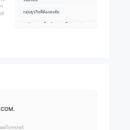
PI
กลุ่มธุรกิจที่ต้องสงสัย
่มี
ระวังความเสี่ยงอันตรายที่อาจจะซ่อน
อยู่
บ
X.COM.
ึ่ง
ดเผยโบรกเกอร์