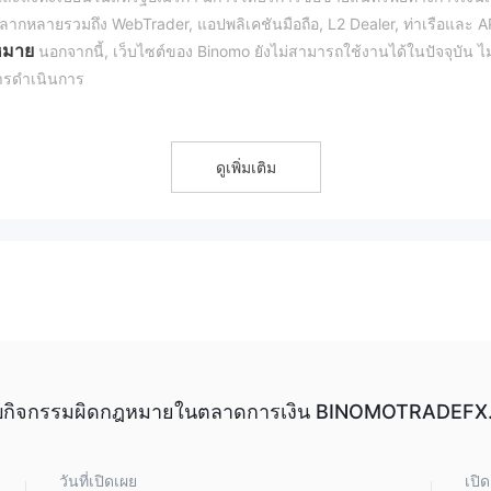
หลากหลายรวมถึง WebTrader, แอปพลิเคชันมือถือ, L2 Dealer, ท่าเรือและ A
หมาย
นอกจากนี้, เว็บไซต์ของ Binomo ยังไม่สามารถใช้งานได้ในปัจจุบัน ไม
การดำเนินการ
ช่น WebTrader, แอปพลิเคชันมือถือ, L2 Dealer, ท่าเรือและ API, Binomo มอ
ดูเพิ่มเติม
การชำระเงินต่างๆ เช่น Bitcoin, โอนเงินผ่านธนาคาร, Perfect Money และ
ำกับดูแล โดยขาดการกำกับดูแลที่เหมาะสม จะมีการป้องกันนักลงทุนน้อยลง
omo มีการเสนอซื้อขายฟอเร็กซ์และสกุลเงินดิจิตอล แต่ไม่มีความหลากหลาย
จพบกิจกรรมผิดกฎหมายในตลาดการเงิน BINOMOTRADEF
น ไม่มีข้อมูลเกี่ยวกับโครงสร้างค่าธรรมเนียม, เลเวอเรจ และการดำเนินการ ซ
ื้อขายกับ Binomo
วันที่เปิดเผย
เปิ