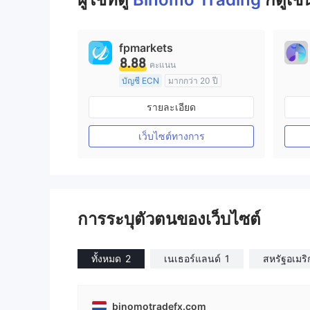
fpmarkets
8.88
คะแนน
บัญชี ECN
มากกว่า 20 ปี
การกำกับดูแล ออสเตรเลีย
รายละเอียด
ใบอนุญาต Market Making (MM)
ใบอนุญาต MT4 แบบเต็ม
เว็บไซต์ทางการ
การระบุตัวตนของเว็บไซต์
ทั้งหมด
2
เนเธอร์แลนด์
1
สหรัฐอเมริ
binomotradefx.com