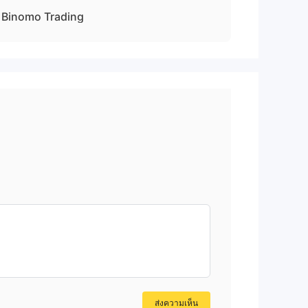
Binomo Trading
งหาส
าก
จะ
หรือ
ี
ยมบน
การ
ส่งความเห็น