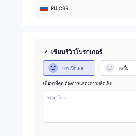
Binomo Trading เป็นโบรกเกอร์ที่ถูกต้องหรือไม
RU CBR
ความถูกต้องของ Binomo เป็นสิ่งที่สงสัย
Binomo ไ
ภาพแวดล้อมการซื้อขายที่ปลอดภัย นอกจากนี้, ปัจจุบันเว็
แสดงถึงปัญหาในการดำเนินการและความโปร่งใสของ
โดยไม่มีการเข้าถึงข้อมูลสำคัญเช่นโครงสร้างค่าธรร
ทำให้ยากขึ้นในการประเมินความถูกต้องของแพลตฟอร์ม
เขียนรีวิวโบรกเกอร์
เครื่องมือตลาด
Binomo Trading ให้นักเทรดเลือกใช้เครื่องมือตลาดที่ห
การเปิดเผย
เฉลี่ย
ฟอเร็กซ์
หรืออัตราแลกเปลี่ยนเงินต่างประเทศ ช่วยให้
GBP/JPY ตลาดนี้เป็นที่รู้จักกันดีเนื่องจากมีความเหมือ
เนื้อหาที่คุณต้องการแสดงความคิดเห็น
นอกจากฟอเร็กซ์แล้ว Binomo ยังมีการเทรดสกุลเงินดิจิ
การเข้ารหัสเพื่อความปลอดภัย มีลักษณะที่กระจายและดำ
กรุณาใส่...
Binomo รวมถึง Bitcoin, Ethereum, Litecoin และอื่น ๆ
แพลตฟอร์มการเทรด
Binomo Trading มีหลากหลายแพลตฟอร์มการเทรด เช่
การเทรดตอนเดินทาง, และ L2 Dealer สำหรับนัก