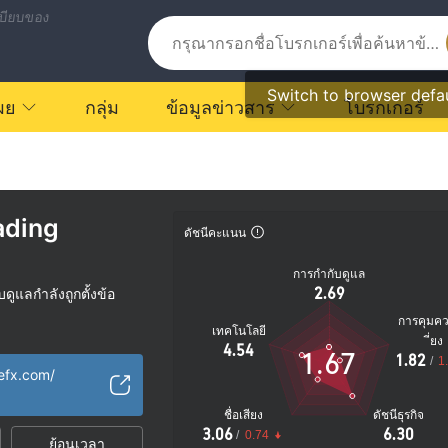
บียบของ
Switch to browser defa
ผย
กลุ่ม
ข้อมูลข่าวสาร
โบรกเกอร์
ading
ดัชนีคะแนน
การกำกับดูแล
2.69
ูแลกำลังถูกตั้งข้อ
การคุมค
เทคโนโลยี
ัย
ี่ยง
4.54
1.67
1.82
ตรายที่อาจจะซ่อนอยู่
/
1
efx.com/
ชื่อเสียง
ดัชนีธุรกิจ
3.06
6.30
/
0.74
ย้อนเวลา