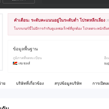
คำเตือน: ระดับคะแนนอยู่ในระดับต่ำ โปรดหลีกเลี่ยง
2
โบรกเกอร์นี้ไม่มีการกำกับดูแลฟอเร็กซ์ที่ถูกต้อง โปรดตระหนักถึงค
ข้อมูลพื้นฐาน
ภูมิภาคที่จดทะเบียน
อีเ
เซเชลส์
su
ระยะเวลาดำเนินการ
เว็
2-5ปี
ht
่าย
บริษัทที่เกี่ยวข้อง
สรุปข้อมูลบริษัท
การเปิดเ
ชื่อบริษัท
ที่อ
Binomo Trading
28
นกัน..