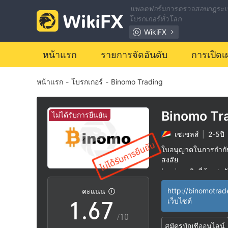
0
แพลตฟอร์มการตรวจสอบกฎระเ
โบรกเกอร์ทั่วโลก
0
1
WikiFX
1
2
หน้าแรก
รายการจัดอันดับ
การเปิดเ
หน้าแรก
-
โบรกเกอร์
-
Binomo Trading
2
3
3
4
Binomo Tr
ไม่ได้รับการยืนยัน
เซเชลส์
|
2-5ปี
4
5
ใบอนุญาตในการกำกับด
สงสัย
0
5
6
กลุ่มธุรกิจที่ต้องสงส
|
ระวังความเสี่ยงอัน
|
http://binomotrad
คะแนน
1
.
6
7
เว็บไซต์
/10
สมัครบัญชีออนไลน์