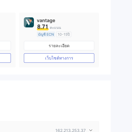
vantage
8.71
คะแนน
บัญชี ECN
10-15ปี
การกำกับดูแล ออสเตรเลีย
รายละเอียด
arket Making (MM)
ใบอนุญาต Market Making (MM)
ใบอนุญาต MT4 แบบเต็ม
เว็บไซต์ทางการ
162.213.253.37