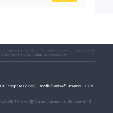
ตก
รเท
วลา
วามถูกต้องของข้อมูล แต่เราไม่รับประกันความครบถ้วน ความถูกต้อง หรือ
ดสำคัญกับแหล่งข้อมูลอย่างเป็นทางการก่อนตัดสินใจ
ี่
าร
|
|
FX(Enterprise Edition)
การยืนยันอย่างเป็นทางการ
EXPO
งาน
ร์ม
ผลิตภัณฑ์ WikiFX โปรดปฏิบัติตามกฎหมายและระเบียบข้อบังคับที่
องหา