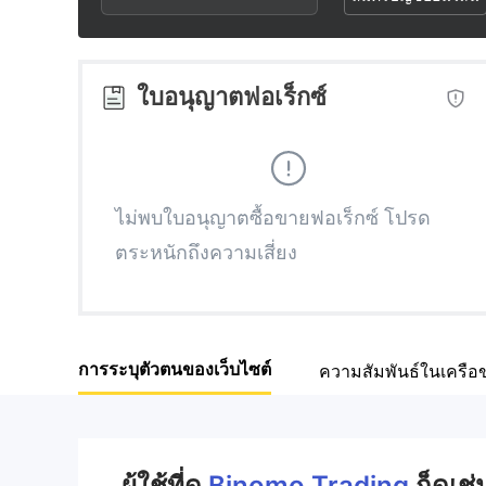
2
7
8
3
8
9
ใบอนุญาตฟอเร็กซ์
4
9
5
ไม่พบใบอนุญาตซื้อขายฟอเร็กซ์ โปรด
ตระหนักถึงความเสี่ยง
6
7
การระบุตัวตนของเว็บไซต์
ความสัมพันธ์ในเครือข
8
9
ผู้ใช้ที่ดู
Binomo Trading
ก็ดูเช่