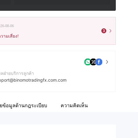
026-08-06
3
วามเสี่ยง!
มลฝ่ายบริการลูกค้า
pport@binomotradingfx.com.com
บไซต์ของบริษัท
tp://binomotradefx.com/
ผยข้อมูลด้านกฎระเบียบ
ความคิดเห็น
ยู่บริษัท
78 S Osceola Ave, Orlando, Florida 32806