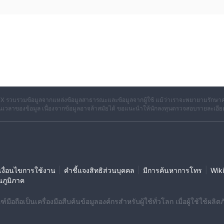
่างกันเพื่อตอบสนองความต้องการของนักเทรดในอุปกรณ์และสไตล์การเทรดที่แ
ากขั้นต่ำนี้ช่วยให้ผู้ใช้สามารถเข้าถึงคุณสมบัติของแพลตฟอร์มได้ เช่นกา
n, โอนเงินผ่านธนาคาร, Perfect Money, และ PayPal
แต่ละวิธีมีเ
ารณาปัจจัยเหล่านี้เมื่อเลือกวิธีการชำระเงิน
X รวบรวมข้อมูลจากแหล่งข้อมูลสาธารณะและข้อมูลจากผู้ใช้ แม้ว่าเราจะพยายามรักษาค
เวลาของข้อมูล เนื่องจากข้อมูลอาจล้าสมัยได้ ขอแนะนำให้นักลงทุนตรวจสอบรายละเอีย
ารสอบถามและปัญหาของผู้ใช้ ผู้ใช้สามารถติดต่อฝ่ายบริการลูกค้าทางอีเมลท
inomotradingfx.com
ทีมฝ่ายบริการลูกค้าพร้อมให้คำแนะนำเกี่ยวกับก
|
|
|
งื่อนไขการใช้งาน
คำชี้แจงสิทธิส่วนบุคคล
มีการค้นหาการโทร
Wiki
นภูมิภาค
์และสกุลเงินดิจิตอล อย่างไรก็ตาม ขาดการควบคุมการดำเนินงานโดยหน่วย
ปัญหาเกี่ยวกับความโปร่งใสและความปลอดภัย แม้ว่าแพลตฟอร์มจะมีแพลตฟอ
มือถือเป็นเครื่องมือสืบค้นข้อมูลองค์กรสำหรับผู้ใช้ทั่วโลก เมื่อผู้ใช้ใช้
ดทำให้นักเทรดยากที่จะตัดสินใจที่มีความรู้สึกถูกต้อง โปรดหลีกเลี่ยงและม
 ๆ