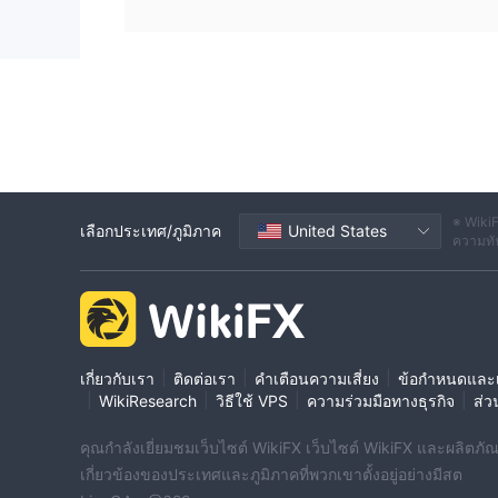
เทรดอัตโนมัติ แพลตฟอร์มเหล่านี้มีคุณสมบัติที่แตกต
ต่างกัน
การฝากเงินและการถอนเงิน
ยอดฝากขั้นต่ำที่ $150
Binomo Trading กำหนด
ยอดฝ
รดฟอเร็กซ์และสกุลเงินดิจิตอล
Bitcoi
ผู้ใช้สามารถเลือกวิธีการชำระเงินหลายวิธี เช่น
ดำเนินการและค่าธรรมเนียมของตนเอง ดังนั้นผู้ใช้ควรพิจ
※ WikiF
เลือกประเทศ/ภูมิภาค
United States
ความทัน
บริการลูกค้า
Binomo Trading มีการสนับสนุนลูกค้าเพื่อช่วยเหลือในก
support@binomotradingfx.com
info@b
และ
จัดการบัญชี ปัญหาทางเทคนิค และคำถามทั่วไป
สรุป
|
|
|
เกี่ยวกับเรา
ติดต่อเรา
คำเตือนความเสี่ยง
ข้อกำหนดและเ
|
|
|
|
WikiResearch
วิธีใช้ VPS
ความร่วมมือทางธุรกิจ
ส่ว
ในสรุป Binomo Trading มีการเข้าถึงการเทรดฟอเร็กซ
กำกับดูแลและเว็บไซต์ที่ไม่สามารถใช้งานได้แสดงถึง
คุณกำลังเยี่ยมชมเว็บไซต์ WikiFX เว็บไซต์ WikiFX และผลิตภัณฑ์
การเทรดและวิธีการชำระเงินที่หลากหลาย ข้อมูลที่มีจำกั
เกี่ยวข้องของประเทศและภูมิภาคที่พวกเขาตั้งอยู่อย่างมีสต
โบรกเกอร์ที่ได้รับการควบคุมโดยหน่วยงานกำกับดูแลอื่น