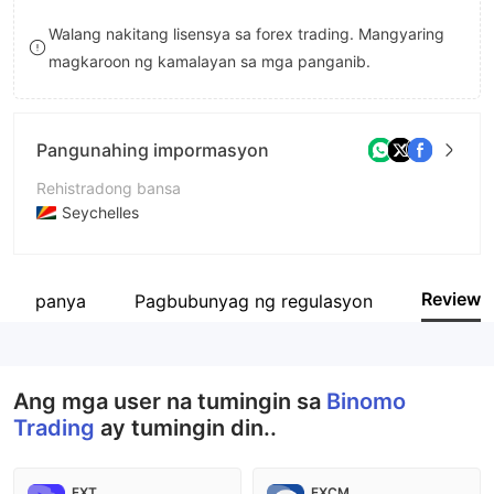
8
Walang nakitang lisensya sa forex trading. Mangyaring
magkaroon ng kamalayan sa mga panganib.
9
Pangunahing impormasyon
Rehistradong bansa
Seychelles
Panahon ng pagpapatakbo
2-5 taon
Review
 kumpanya
Pagbubunyag ng regulasyon
Kumpanya
Binomo Trading
Ang mga user na tumingin sa
Binomo
Trading
ay tumingin din..
FXT
FXCM