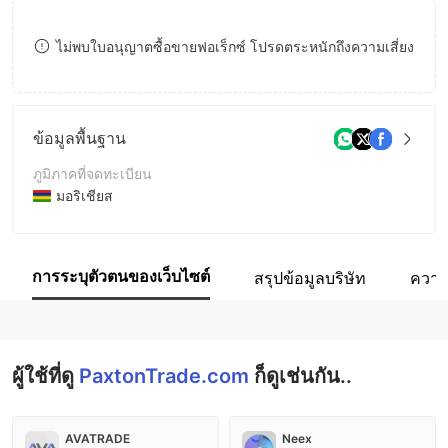
9
7
8
ไม่พบใบอนุญาตซื้อขายฟอเร็กซ์ โปรดตระหนักถึงความเสี่ยง
8
9
9
ข้อมูลพื้นฐาน
ภูมิภาคที่จดทะเบียน
มอริเชียส
ระยะเวลาดำเนินการ
5-10ปี
การระบุตัวตนของเว็บไซต์
สรุปข้อมูลบริษัท
ความ
ชื่อบริษัท
Paxton Trade Limited
ผู้ใช้ที่ดู
PaxtonTrade.com
ก็ดูเช่นกัน..
AVATRADE
Neex