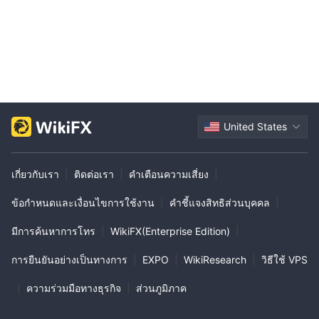
แพลตฟอร์มอื่น ๆ สำคัญที่จะดำเนินการวิจัยอย่างละเอียดและพิจารณา
ปัจจัยต่าง ๆ นับตัว นี่คือขั้นตอนที่คุณสามารถดำเนินการเพื่อประเมิน
ความเชื่อถือได้และความปลอดภัยของโบรกเกอร์:
การควบคุมดูแล:
ดำเนินการโดยไม่มี
ณ ปัจจุบัน, โบรกเกอร์นี้
การควบคุมดูแลที่ถูกต้อง
, เรียกร้องความโปร่งใสและความรับผิด
ชอบ.
ความคิดเห็นจากผู้ใช้:
เพื่อเข้าใจโบรกเกอร์อย่างลึกซึ้ง นักเทรดเด
United States
วอร์ควรอ่านรีวิวและความคิดเห็นจากลูกค้าที่มีอยู่แล้ว ข้อมูลมีค่านี้จาก
ผู้ใช้ที่มีอยู่บนเว็บไซต์ที่น่าเชื่อถือและฟอรัมการอภิปราย สามารถให้
ข้อมูลโดยตรงเกี่ยวกับการดำเนินงานของบริษัท
เกี่ยวกับเรา
|
ติดต่อเรา
|
คำเตือนความเสี่ยง
|
มาตรการด้านความปลอดภัย:
จนถึงปัจจุบันเรายังไม่พบมาตรการ
ด้านความปลอดภัยที่นำมาใช้จากเว็บไซต์หน้าเดียวของมัน
ข้อกำหนดและเงื่อนไขการใช้งาน
|
คำชี้แจงสิทธิส่วนบุคคล
|
ในที่สุด การเลือกว่าจะมีหรือไม่มีการเข้าร่วมการซื้อขายกับ Paxton
มีการค้นหาการโทร
|
WikiFX(Enterprise Edition)
|
Trade เป็นการตัดสินใจของแต่ละบุคคล แนะนำให้คุณสมดุลความ
เสี่ยงและผลตอบแทนอย่างรอบคอบก่อนที่จะมุ่งเข้าสู่กิจกรรมการซื้อ
การยืนยันอย่างเป็นทางการ
|
EXPO
|
WikiResearch
|
วิธีใช้ VPS
ขายจริงๆ
|
ความร่วมมือทางธุรกิจ
|
ส่วนภูมิภาค
เครื่องมือตลาด