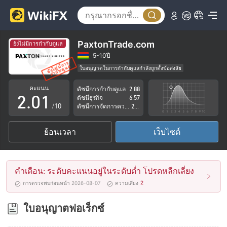
PaxtonTrade.com
ยังไม่มีการกำกับดูแล
0
5-10ปี
ใบอนุญาตในการกำกับดูแลกำลังถูกตั้งข้อสงสัย
1
0
กลุ่มธุรกิจที่ต้องสงสัย
คะแนน
ดัชนีการกำกับดูแล
2.88
ระวังความเสี่ยงอันตรายที่อาจจะซ่อนอยู่
2
.
0
1
ดัชนีธุรกิจ
6.57
/10
ดัชนีการจัดการความเสี่ยง
2.83
3
1
2
ย้อนเวลา
เว็บไซต์
4
2
3
5
3
4
คำเตือน: ระดับคะแนนอยู่ในระดับต่ำ โปรดหลีกเลี่ยง
6
4
5
2
การตรวจพบก่อนหน้า 2026-08-07
ความเสี่ยง
7
5
6
ใบอนุญาตฟอเร็กซ์
8
6
7