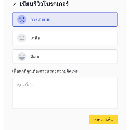
ของลูกค้าและความโปร่งใสโดยรวม ขาดการควบคุมอาจทำให้นัก
เขียนรีวิวโบรกเกอร์
เทรดเอาชนะต่อความเสี่ยงและความไม่แน่นอนในตลาด
ยอดฝากขั้นต่ำสูง:
Paxton Trade กำหนดข้อกำหนดในการฝากเงิน
การเปิดเผย
ขั้นต่ำสูงที่ $1000 ซึ่งอาจทำให้เป็นอุปสรรคต่อการเข้าสู่การซื้อขาย
สำหรับนักเทรดหลายคน โดยเฉพาะอย่างยิ่งสำหรับผู้ที่มีทุนจำกัดหรือผู้
เฉลี่ย
ที่ต้องการเริ่มต้นด้วยการลงทุนขนาดเล็ก
ขาดความโปร่งใสจากเว็บไซต์หน้าเดียวของมัน:
เว็บไซต์หน้า
เดียวของ Paxton Trade ให้ข้อมูลจำกัดโดยไม่มีข้อมูลอย่างละเอียด
ดีมาก
เกี่ยวกับบริการ 条件การซื้อขาย สถานะการ reg และ พื้นหลังของ
บริษัท การออกแบบเว็บไซต์ด้วยแนวคิดขั้นต่ำ สร้างความสงสัยในหมู่
เนื้อหาที่คุณต้องการแสดงความคิดเห็น
ลูกค้าที่เป็นไปได้เกี่ยวกับความน่าเชื่อถือ ความโปร่งใส และ การมุ่งมั่น
ในการให้ข้อมูลที่ถูกต้องและเชื่อถือได้
กรุณาใส่...
ข้อมูลจำกัดเกี่ยวกับค่าคอมมิชั่น:
Paxton Trade ให้ข้อมูลเกี่ยวกับ
โครงสร้างค่าคอมมิชั่นอย่างจำกัด ทำให้เทรดเดอร์มีความท้าทายใน
การเข้าใจค่าใช้จ่ายที่เกี่ยวข้องกับการเทรดบนแพลตฟอร์มนี้
ความปลอดภัยหรือโกงของ Paxton Trade?
ส่งความเห็น
เมื่อพิจารณาถึงความปลอดภัยของโบรกเกอร์เช่น Paxton Trade หรือ